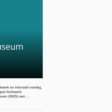
Museum
kwerk en intensief overleg,
rpse Kerkwerk
nleven (KMS) een …