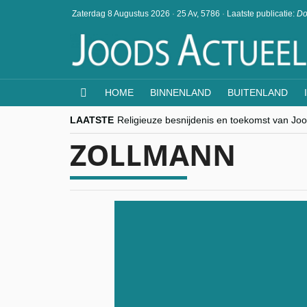
Zaterdag 8 Augustus 2026
·
25 Av, 5786
·
Laatste publicatie:
Do
HOME
BINNENLAND
BUITENLAND
LAATSTE
Religieuze besnijdenis en toekomst van Jood
“Besnijdenisdebat toont hoe moeilijk seculi
ZOLLMANN
CITYTRIP | ROEMENIË – Boekarest: de ver
“Vandaag zit elke Jood in België op de bek
goKosher lanceert nieuwe website en same