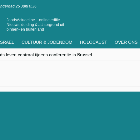
nderdag 25 Juni 0:36
JoodsActueel.be – online editie
Nieuws, duiding & achtergrond uit
binnen- en buitenland
ISRAËL
CULTUUR & JODENDOM
HOLOCAUST
OVER ONS
s leven centraal tijdens conferentie in Brussel
ere Westen minderheden begrijpt”, Jinnih Beels (Vooruit)
rassing van Oost-Europa
laagdenbank”
nwerking met Mishpacha voor kosher travel en simchas wereldwijd