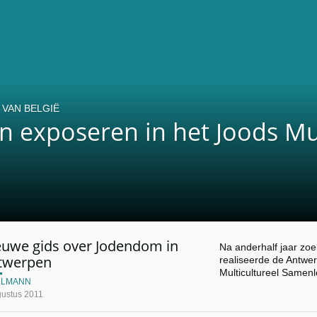
VAN BELGIË
en exposeren in het Joods 
euwe gids over Jodendom in
Na anderhalf jaar zoe
twerpen
realiseerde de Antwe
Multicultureel Same
LLMANN
gustus 2011