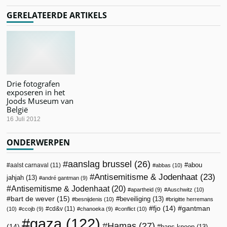
GERELATEERDE ARTIKELS
Drie fotografen
exposeren in het
Joods Museum van
België
16 Juli 2012
ONDERWERPEN
aanslag brussel
(26)
abou
aalst carnaval
(11)
abbas
(10)
Antisemitisme & Jodenhaat
(23)
jahjah
(13)
andré gantman
(9)
Antisemitisme & Jodenhaat
(20)
apartheid
(9)
Auschwitz
(10)
bart de wever
(15)
beveiliging
(13)
besnijdenis
(10)
brigitte herremans
fjo
(14)
gantman
cd&v
(11)
(10)
ccojb
(9)
chanoeka
(9)
conflict
(10)
gaza
(122)
Hamas
(27)
(14)
hans knoop
(13)