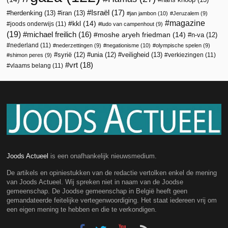
Israël
(17)
herdenking
(13)
iran
(13)
jan jambon
(10)
Jeruzalem
(9)
magazine
kkl
(14)
joods onderwijs
(11)
ludo van campenhout
(9)
(19)
michael freilich
(16)
moshe aryeh friedman
(14)
n-va
(12)
nederland
(11)
nederzettingen
(9)
negationisme
(10)
olympische spelen
(9)
veiligheid
(13)
syrië
(12)
unia
(12)
verkiezingen
(11)
shimon peres
(9)
vrt
(18)
vlaams belang
(11)
Joods Actueel
is een onafhankelijk nieuwsmedium.
De artikels en opiniestukken van de redactie vertolken enkel de mening
van Joods Actueel. Wij spreken niet in naam van de Joodse
gemeenschap. De Joodse gemeenschap in België heeft geen
gemandateerde feitelijke vertegenwoordiging. Het staat iedereen vrij om
een eigen mening te hebben en die te verkondigen.