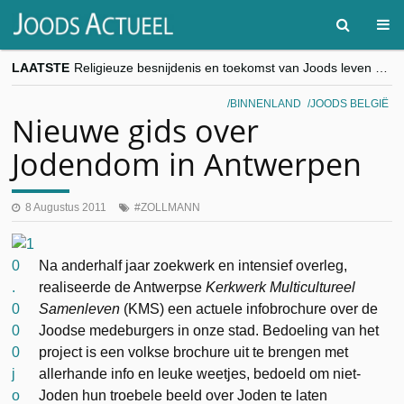
LAATSTE
Religieuze besnijdenis en toekomst van Joods leven centraal tijdens conferentie in Brussel
“Besnijdenisdebat toont hoe moeilijk seculiere Westen minderheden begrijpt”, Jinnih Beels (Vooruit)
CITYTRIP | ROEMENIË – Boekarest: de verrassing van Oost-Europa
BINNENLAND
JOODS BELGIË
“Vandaag zit elke Jood in België op de beklaagdenbank”
Nieuwe gids over
goKosher lanceert nieuwe website en samenwerking met Mishpacha voor kosher travel en simchas wereldwijd
Jodendom in Antwerpen
8 Augustus 2011
ZOLLMANN
Na anderhalf jaar zoekwerk en intensief overleg,
realiseerde de Antwerpse
Kerkwerk Multicultureel
Samenleven
(KMS) een actuele infobrochure over de
Joodse medeburgers in onze stad. Bedoeling van het
project is een volkse brochure uit te brengen met
allerhande info en leuke weetjes, bedoeld om niet-
Joden hun troebele beeld over Joden te laten