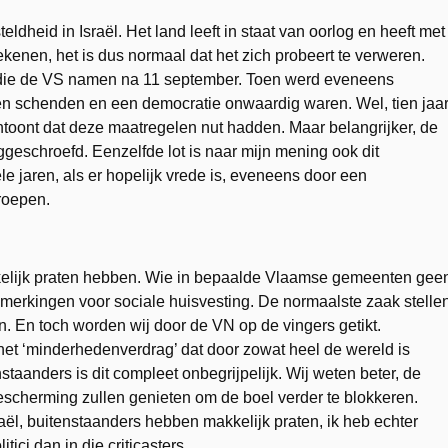
dheid in Israël. Het land leeft in staat van oorlog en heeft met
ekenen, het is dus normaal dat het zich probeert te verweren.
en die de VS namen na 11 september. Toen werd eveneens
n schenden en een democratie onwaardig waren. Wel, tien jaa
ntoont dat deze maatregelen nut hadden. Maar belangrijker, de
ggeschroefd. Eenzelfde lot is naar mijn mening ook dit
 jaren, als er hopelijk vrede is, eveneens door een
roepen.
kelijk praten hebben. Wie in bepaalde Vlaamse gemeenten gee
nmerkingen voor sociale huisvesting. De normaalste zaak stelle
n. En toch worden wij door de VN op de vingers getikt.
n het ‘minderhedenverdrag’ dat door zowat heel de wereld is
staanders is dit compleet onbegrijpelijk. Wij weten beter, de
scherming zullen genieten om de boel verder te blokkeren.
ël, buitenstaanders hebben makkelijk praten, ik heb echter
ici dan in die criticasters.