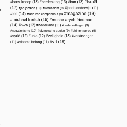
Israël
hans knoop
(13)
herdenking
(13)
iran
(13)
(17)
joods onderwijs
(11)
jan jambon
(10)
Jeruzalem
(9)
n
magazine
(19)
kkl
(14)
ludo van campenhout
(9)
michael freilich
(16)
moshe aryeh friedman
(14)
n-va
(12)
nederland
(11)
nederzettingen
(9)
negationisme
(10)
olympische spelen
(9)
shimon peres
(9)
veiligheid
(13)
syrië
(12)
unia
(12)
verkiezingen
vrt
(18)
(11)
vlaams belang
(11)
e