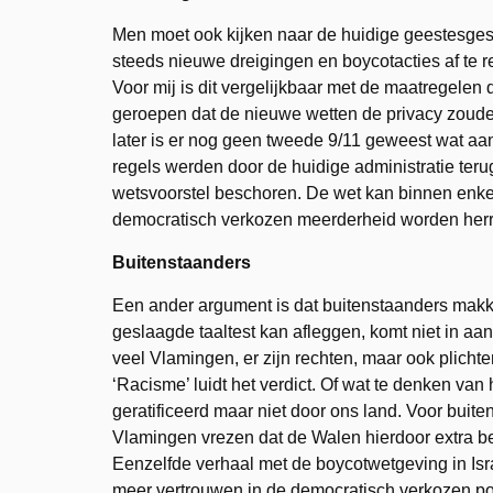
Men moet ook kijken naar de huidige geestesgestel
steeds nieuwe dreigingen en boycotacties af te r
Voor mij is dit vergelijkbaar met de maatregel
geroepen dat de nieuwe wetten de privacy zoude
later is er nog geen tweede 9/11 geweest wat aa
regels werden door de huidige administratie teru
wetsvoorstel beschoren. De wet kan binnen enkele
democratisch verkozen meerderheid worden her
Buitenstaanders
Een ander argument is dat buitenstaanders mak
geslaagde taaltest kan afleggen, komt niet in aa
veel Vlamingen, er zijn rechten, maar ook plichte
‘Racisme’ luidt het verdict. Of wat te denken va
geratificeerd maar niet door ons land. Voor buiten
Vlamingen vrezen dat de Walen hierdoor extra be
Eenzelfde verhaal met de boycotwetgeving in Isra
meer vertrouwen in de democratisch verkozen polit