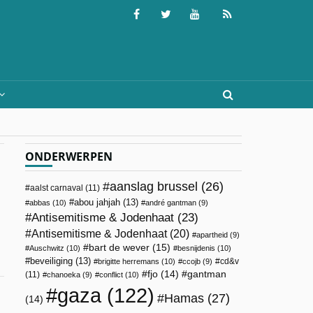
ONDERWERPEN
aanslag brussel
(26)
aalst carnaval
(11)
abou jahjah
(13)
abbas
(10)
andré gantman
(9)
Antisemitisme & Jodenhaat
(23)
Antisemitisme & Jodenhaat
(20)
apartheid
(9)
bart de wever
(15)
Auschwitz
(10)
besnijdenis
(10)
beveiliging
(13)
cd&v
brigitte herremans
(10)
ccojb
(9)
fjo
(14)
gantman
(11)
chanoeka
(9)
conflict
(10)
gaza
(122)
Hamas
(27)
(14)