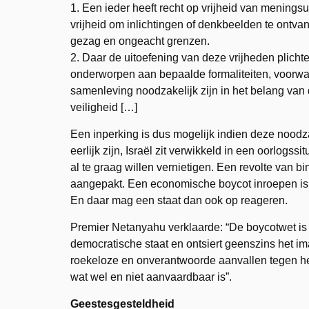
1. Een ieder heeft recht op vrijheid van meningsu
vrijheid om inlichtingen of denkbeelden te ontv
gezag en ongeacht grenzen.
2. Daar de uitoefening van deze vrijheden plicht
onderworpen aan bepaalde formaliteiten, voorwa
samenleving noodzakelijk zijn in het belang van de
veiligheid […]
Een inperking is dus mogelijk indien deze noodza
eerlijk zijn, Israël zit verwikkeld in een oorlog
al te graag willen vernietigen. Een revolte van b
aangepakt. Een economische boycot inroepen is
En daar mag een staat dan ook op reageren.
Premier Netanyahu verklaarde: “De boycotwet is 
democratische staat en ontsiert geenszins het im
roekeloze en onverantwoorde aanvallen tegen he
wat wel en niet aanvaardbaar is”.
Geestesgesteldheid