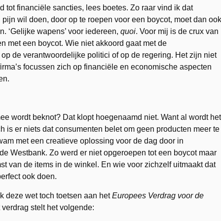
d tot financiële sancties, lees boetes. Zo raar vind ik dat
el pijn wil doen, door op te roepen voor een boycot, moet dan oo
n. ‘Gelijke wapens’ voor iedereen,
quoi
. Voor mij is de crux van
ren met een boycot. Wie niet akkoord gaat met de
op de verantwoordelijke politici of op de regering. Het zijn niet
, firma’s focussen zich op financiële en economische aspecten
en.
mee wordt beknot? Dat klopt hoegenaamd niet. Want al wordt het
ch is er niets dat consumenten belet om geen producten meer te
kwam met een creatieve oplossing voor de dag door in
t de Westbank. Zo werd er niet opgeroepen tot een boycot maar
 van de items in de winkel. En wie voor zichzelf uitmaakt dat
perfect ook doen.
 ik deze wet toch toetsen aan het
Europees Verdrag voor de
 verdrag stelt het volgende: