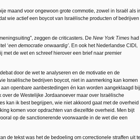
rbije maand voor ongewoon grote commotie, zowel in Israël als i
dat wie actief een boycot van Israëlische producten of bedrijven
meningsuiting”, zeggen de criticasters. De
New York Times
had
tel ‘
een democratie onwaardig’
. En ook het Nederlandse CIDI,
lij met de wet en schreef hierover een brief naar premier
 debat door de wet te analyseren en de motivatie en de
 wie Israëlische bedrijven boycot, niet in aanmerking kan komen
n aan openbare aanbestedingen én kan worden aangeklaagd bij
iek over de Westelijke Jordaanoever maar over Israëlische
es kan ik best begrijpen, wie niet akkoord gaat met de overheid
erking komen voor opdrachten van diezelfde overheid. Men bijt
t vooral op de sanctionerende voorwaarde in de wet die een
van de tekst was het de bedoeling om correctionele straffen uit t