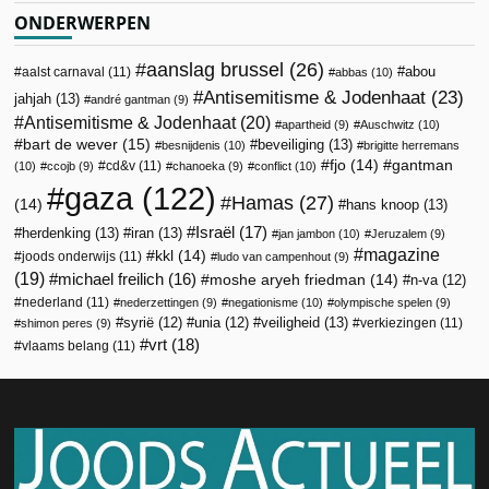
ONDERWERPEN
aanslag brussel
(26)
abou
aalst carnaval
(11)
abbas
(10)
Antisemitisme & Jodenhaat
(23)
jahjah
(13)
andré gantman
(9)
Antisemitisme & Jodenhaat
(20)
apartheid
(9)
Auschwitz
(10)
bart de wever
(15)
beveiliging
(13)
besnijdenis
(10)
brigitte herremans
fjo
(14)
gantman
cd&v
(11)
(10)
ccojb
(9)
chanoeka
(9)
conflict
(10)
gaza
(122)
Hamas
(27)
(14)
hans knoop
(13)
Israël
(17)
herdenking
(13)
iran
(13)
jan jambon
(10)
Jeruzalem
(9)
magazine
kkl
(14)
joods onderwijs
(11)
ludo van campenhout
(9)
(19)
michael freilich
(16)
moshe aryeh friedman
(14)
n-va
(12)
nederland
(11)
nederzettingen
(9)
negationisme
(10)
olympische spelen
(9)
veiligheid
(13)
syrië
(12)
unia
(12)
verkiezingen
(11)
shimon peres
(9)
vrt
(18)
vlaams belang
(11)