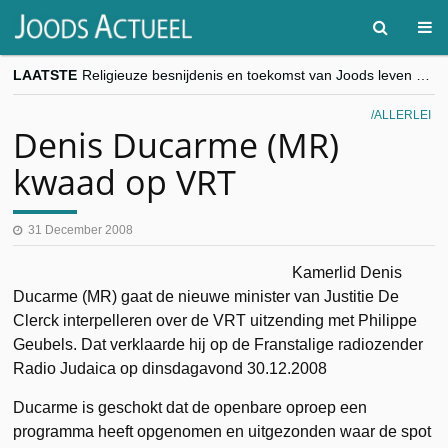
LAATSTE
Religieuze besnijdenis en toekomst van Joods leven centraal tijdens conferentie in Brussel
“Besnijdenisdebat toont hoe moeilijk seculiere Westen minderheden begrijpt”, Jinnih Beels (Vooruit)
CITYTRIP | ROEMENIË – Boekarest: de verrassing van Oost-Europa
ALLERLEI
“Vandaag zit elke Jood in België op de beklaagdenbank”
Denis Ducarme (MR)
goKosher lanceert nieuwe website en samenwerking met Mishpacha voor kosher travel en simchas wereldwijd
kwaad op VRT
31 December 2008
Kamerlid Denis
Ducarme (MR) gaat de nieuwe minister van Justitie De
Clerck interpelleren over de VRT uitzending met Philippe
Geubels. Dat verklaarde hij op de Franstalige radiozender
Radio Judaica op dinsdagavond 30.12.2008
Ducarme is geschokt dat de openbare oproep een
programma heeft opgenomen en uitgezonden waar de spot