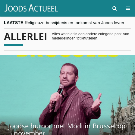
LAATSTE
Religieuze besnijdenis en toekomst van Joods leven centraal tijdens conferentie in Brussel
“Besnijdenisdebat toont hoe moeilijk seculiere Westen minderheden begrijpt”, Jinnih Beels (Vooruit)
ALLERLEI
CITYTRIP | ROEMENIË – Boekarest: de verrassing van Oost-Europa
Alles wat niet in een andere categorie past, van
mededelingen tot knutselen.
“Vandaag zit elke Jood in België op de beklaagdenbank”
goKosher lanceert nieuwe website en samenwerking met Mishpacha voor kosher travel en simchas wereldwijd
Joodse humor met Modi in Brussel op
5 november