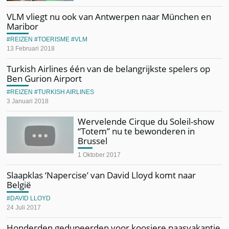
VLM vliegt nu ook van Antwerpen naar München en
Maribor
REIZEN
TOERISME
VLM
13 Februari 2018
Turkish Airlines één van de belangrijkste spelers op
Ben Gurion Airport
REIZEN
TURKISH AIRLINES
3 Januari 2018
Wervelende Cirque du Soleil-show
“Totem” nu te bewonderen in
Brussel
1 Oktober 2017
Slaapklas ‘Napercise’ van David Lloyd komt naar
België
DAVID LLOYD
24 Juli 2017
Honderden gedupeerden voor koosjere paasvakantie