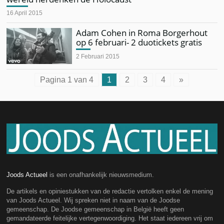
16 April 2015
Adam Cohen in Roma Borgerhout
op 6 februari- 2 duotickets gratis
2 Februari 2015
Pagina 1 van 4
1
2
3
4
»
Joods Actueel
is een onafhankelijk nieuwsmedium.
De artikels en opiniestukken van de redactie vertolken enkel de mening
van Joods Actueel. Wij spreken niet in naam van de Joodse
gemeenschap. De Joodse gemeenschap in België heeft geen
gemandateerde feitelijke vertegenwoordiging. Het staat iedereen vrij om