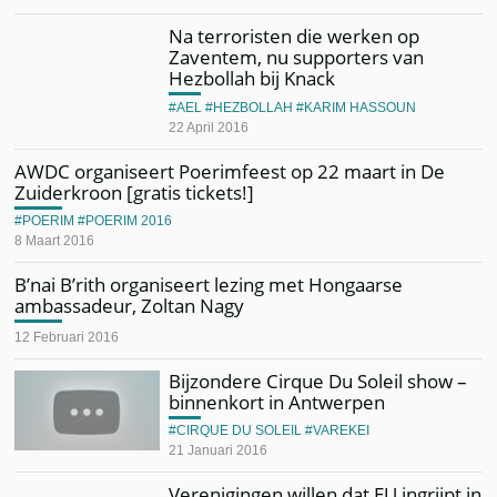
Na terroristen die werken op
Zaventem, nu supporters van
Hezbollah bij Knack
AEL
HEZBOLLAH
KARIM HASSOUN
22 April 2016
AWDC organiseert Poerimfeest op 22 maart in De
Zuiderkroon [gratis tickets!]
POERIM
POERIM 2016
8 Maart 2016
B’nai B’rith organiseert lezing met Hongaarse
ambassadeur, Zoltan Nagy
12 Februari 2016
Bijzondere Cirque Du Soleil show –
binnenkort in Antwerpen
CIRQUE DU SOLEIL
VAREKEI
21 Januari 2016
Verenigingen willen dat EU ingrijpt in