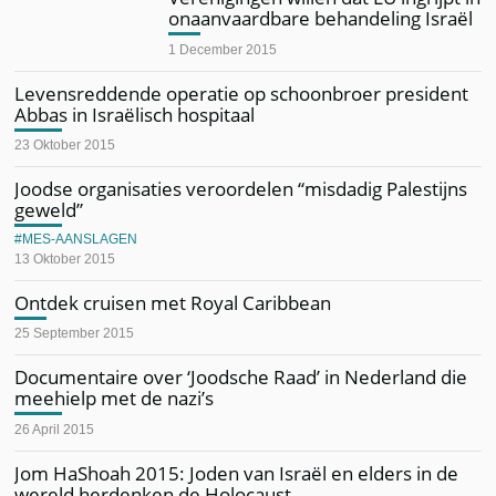
onaanvaardbare behandeling Israël
1 December 2015
Levensreddende operatie op schoonbroer president
Abbas in Israëlisch hospitaal
23 Oktober 2015
Joodse organisaties veroordelen “misdadig Palestijns
geweld”
MES-AANSLAGEN
13 Oktober 2015
Ontdek cruisen met Royal Caribbean
25 September 2015
Documentaire over ‘Joodsche Raad’ in Nederland die
meehielp met de nazi’s
26 April 2015
Jom HaShoah 2015: Joden van Israël en elders in de
wereld herdenken de Holocaust