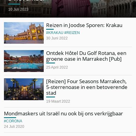
10 Juli 2023
Reizen in Joodse Sporen: Krakau
KRAKAU
REIZEN
30 Juni 2022
Ontdek Hôtel Du Golf Rotana, een
groene oase in Marrakech [Pub]
25 April 2022
[Reizen] Four Seasons Marrakech,
5-sterrenoase in een betoverende
stad
19 Maart 2022
Mondmaskers uit Israël nu ook bij ons verkrijgbaar
CORONA
24 Juli 2020