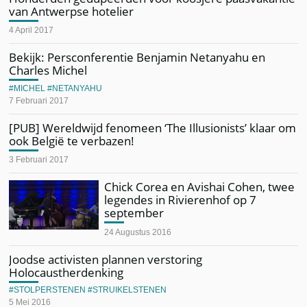
van Antwerpse hotelier
4 April 2017
Bekijk: Persconferentie Benjamin Netanyahu en
Charles Michel
MICHEL
NETANYAHU
7 Februari 2017
[PUB] Wereldwijd fenomeen ‘The Illusionists’ klaar om
ook België te verbazen!
3 Februari 2017
Chick Corea en Avishai Cohen, twee
legendes in Rivierenhof op 7
september
24 Augustus 2016
Joodse activisten plannen verstoring
Holocaustherdenking
STOLPERSTENEN
STRUIKELSTENEN
5 Mei 2016