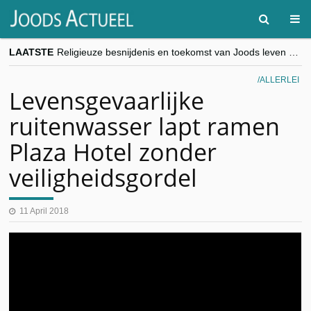
LAATSTE
Religieuze besnijdenis en toekomst van Joods leven centraal tijdens conferentie in Brussel
“Besnijdenisdebat toont hoe moeilijk seculiere Westen minderheden begrijpt”, Jinnih Beels (Vooruit)
CITYTRIP | ROEMENIË – Boekarest: de verrassing van Oost-Europa
ALLERLEI
“Vandaag zit elke Jood in België op de beklaagdenbank”
Levensgevaarlijke
goKosher lanceert nieuwe website en samenwerking met Mishpacha voor kosher travel en simchas wereldwijd
ruitenwasser lapt ramen
Plaza Hotel zonder
veiligheidsgordel
11 April 2018