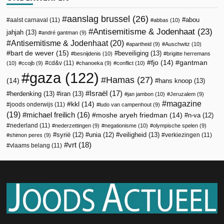
aanslag brussel
(26)
abou
aalst carnaval
(11)
abbas
(10)
Antisemitisme & Jodenhaat
(23)
jahjah
(13)
andré gantman
(9)
Antisemitisme & Jodenhaat
(20)
apartheid
(9)
Auschwitz
(10)
bart de wever
(15)
beveiliging
(13)
besnijdenis
(10)
brigitte herremans
fjo
(14)
gantman
cd&v
(11)
(10)
ccojb
(9)
chanoeka
(9)
conflict
(10)
gaza
(122)
Hamas
(27)
(14)
hans knoop
(13)
Israël
(17)
herdenking
(13)
iran
(13)
jan jambon
(10)
Jeruzalem
(9)
magazine
kkl
(14)
joods onderwijs
(11)
ludo van campenhout
(9)
(19)
michael freilich
(16)
moshe aryeh friedman
(14)
n-va
(12)
nederland
(11)
nederzettingen
(9)
negationisme
(10)
olympische spelen
(9)
veiligheid
(13)
syrië
(12)
unia
(12)
verkiezingen
(11)
shimon peres
(9)
vrt
(18)
vlaams belang
(11)