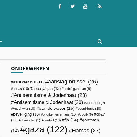
ONDERWERPEN
aanslag brussel
(26)
aalst carnaval
(11)
abou jahjah
(13)
abbas
(10)
andré gantman
(9)
Antisemitisme & Jodenhaat
(23)
Antisemitisme & Jodenhaat
(20)
apartheid
(9)
bart de wever
(15)
Auschwitz
(10)
besnijdenis
(10)
beveiliging
(13)
cd&v
brigitte herremans
(10)
ccojb
(9)
fjo
(14)
gantman
(11)
chanoeka
(9)
conflict
(10)
gaza
(122)
Hamas
(27)
(14)