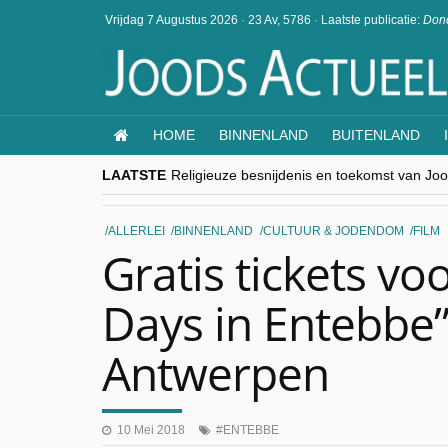
Vrijdag 7 Augustus 2026
·
23 Av, 5786
·
Laatste publicatie:
Dond
HOME
BINNENLAND
BUITENLAND
LAATSTE
Religieuze besnijdenis en toekomst van Jood
“Besnijdenisdebat toont hoe moeilijk seculi
CITYTRIP | ROEMENIË – Boekarest: de ver
“Vandaag zit elke Jood in België op de bek
ALLERLEI
BINNENLAND
CULTUUR & JODENDOM
FILM
goKosher lanceert nieuwe website en same
Gratis tickets vo
Days in Entebbe”
Antwerpen
10 Mei 2018
ENTEBBE