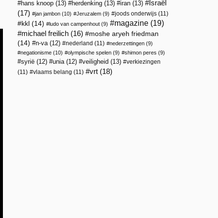
Israël
hans knoop
(13)
herdenking
(13)
iran
(13)
(17)
joods onderwijs
(11)
jan jambon
(10)
Jeruzalem
(9)
magazine
(19)
kkl
(14)
ludo van campenhout
(9)
michael freilich
(16)
moshe aryeh friedman
(14)
n-va
(12)
nederland
(11)
nederzettingen
(9)
negationisme
(10)
olympische spelen
(9)
shimon peres
(9)
veiligheid
(13)
syrië
(12)
unia
(12)
verkiezingen
vrt
(18)
(11)
vlaams belang
(11)