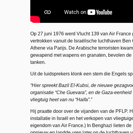
Op 27 juni 1976 werd Vlucht 139 van Air France g
vertrokken vanuit de Israëlische luchthaven Be
Athene via Parijs. De Arabische terroristen kwa
gewapend met wapens en granaten, bevolen de pil
tanken.
Uit de luidsprekers klonk een stem die Engels s
“Hier spreekt Bazil El-Kubsi, de nieuwe gezagvoer
organisatie “Che Guevara”, en de Gaza-eenheid v
vliegtuig heet van nu “Haifa”.”
Hij praatte door over de vijanden van de PFLP. H
installatie in Israël en het verkopen van vliegtui
eigendom van Air France.) In Benghazi lieten de 
opnieuw en landde uren later op de luchthaven v