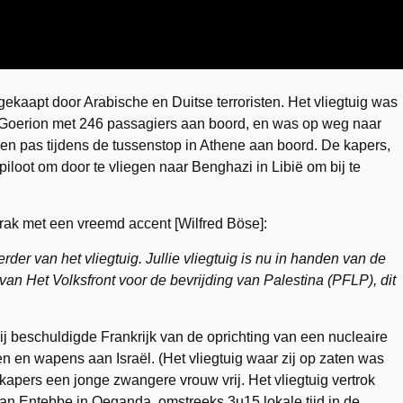
ekaapt door Arabische en Duitse terroristen. Het vliegtuig was
n Goerion met 246 passagiers aan boord, en was op weg naar
men pas tijdens de tussenstop in Athene aan boord. De kapers,
oot om door te vliegen naar Benghazi in Libië om bij te
prak met een vreemd accent [Wilfred Böse]:
der van het vliegtuig. Jullie vliegtuig is nu in handen van de
an Het Volksfront voor de bevrijding van Palestina (PFLP), dit
ij beschuldigde Frankrijk van de oprichting van een nucleaire
gen en wapens aan Israël. (Het vliegtuig waar zij op zaten was
kapers een jonge zwangere vrouw vrij. Het vliegtuig vertrok
an Entebbe in Oeganda, omstreeks 3u15 lokale tijd in de