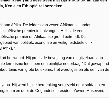
premier Netanyahu deze week met zijn vrouw Sarah aan een
a, Kenia en Ethiopië zal bezoeken.
ek aan Afrika. De leiders van zeven Afrikaanse landen
 Israëlische premier te ontvangen.
Het is de eerste
sraëlische premier de Afrikaanse grond betreedt. Dit
gebied van politiek, economie en veiligheidsbeleid. Ik
r Afrika.”
rt het woord. Hij prees de bevrijding van de gijzelaars aan
nale terrorisme leed toen een pijnlijke nederlaag.” Dat gewapend
gebeurtenis van grote betekenis. Het wordt gezien als een van d
anyahu. Hij werd bij de herdenking vergezeld door soldaten en
eddingsteam en door de Oegandese president Yoweri Museveni.