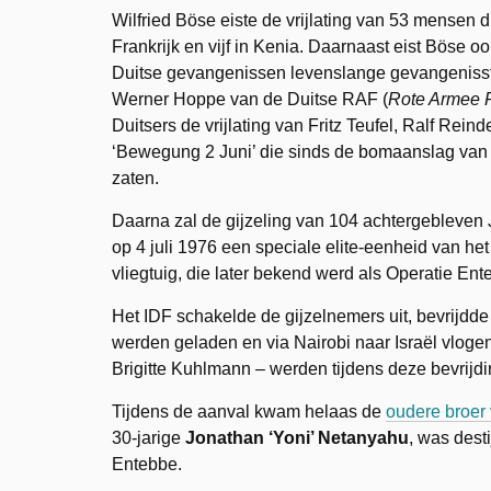
Wilfried Böse eiste de vrijlating van 53 mensen 
Frankrijk en vijf in Kenia. Daarnaast eist Böse oo
Duitse gevangenissen levenslange gevangenisstr
Werner Hoppe van de Duitse RAF (
Rote Armee F
Duitsers de vrijlating van Fritz Teufel, Ralf Rei
‘Bewegung 2 Juni’ die sinds de bomaanslag van 5
zaten.
Daarna zal de gijzeling van 104 achtergebleven J
op 4 juli 1976 een speciale elite-eenheid van het
vliegtuig, die later bekend werd als Operatie Ent
Het IDF schakelde de gijzelnemers uit, bevrijdde
werden geladen en via Nairobi naar Israël vlogen.
Brigitte Kuhlmann – werden tijdens deze bevrijdi
Tijdens de aanval kwam helaas de
oudere broer
30-jarige
Jonathan ‘Yoni’ Netanyahu
, was dest
Entebbe.