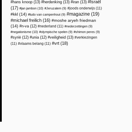
Israël
hans knoop
(13)
herdenking
(13)
iran
(13)
(17)
joods onderwijs
(11)
jan jambon
(10)
Jeruzalem
(9)
magazine
(19)
kkl
(14)
ludo van campenhout
(9)
michael freilich
(16)
moshe aryeh friedman
(14)
n-va
(12)
nederland
(11)
nederzettingen
(9)
negationisme
(10)
olympische spelen
(9)
shimon peres
(9)
veiligheid
(13)
syrië
(12)
unia
(12)
verkiezingen
vrt
(18)
(11)
vlaams belang
(11)