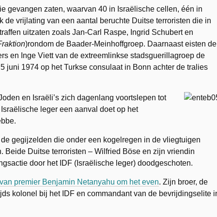
die gevangen zaten, waarvan 40 in Israëlische cellen, één in
k de vrijlating van een aantal beruchte Duitse terroristen die in
affen uitzaten zoals Jan-Carl Raspe, Ingrid Schubert en
raktion
)rondom de Baader-Meinhoffgroep. Daarnaast eisten de
nders en Inge Viett van de extreemlinkse stadsguerillagroep de
 juni 1974 op het Turkse consulaat in Bonn achter de tralies
oden en Israëli’s zich dagenlang voortslepen tot
 Israëlische leger een aanval doet op het
ebbe.
 de gegijzelden die onder een kogelregen in de vliegtuigen
 Beide Duitse terroristen – Wilfried Böse en zijn vriendin
ngsactie door het IDF (Israëlische leger) doodgeschoten.
 van premier Benjamin Netanyahu om het even
. Zijn broer, de
ijds kolonel bij het IDF en commandant van de bevrijdingselite i