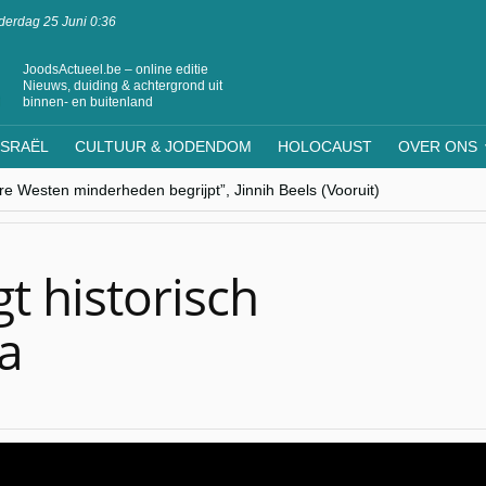
erdag 25 Juni 0:36
JoodsActueel.be – online editie
Nieuws, duiding & achtergrond uit
binnen- en buitenland
ISRAËL
CULTUUR & JODENDOM
HOLOCAUST
OVER ONS
ere Westen minderheden begrijpt”, Jinnih Beels (Vooruit)
rassing van Oost-Europa
laagdenbank”
nwerking met Mishpacha voor kosher travel en simchas wereldwijd
s leven centraal tijdens conferentie in Brussel
t historisch
a