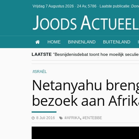
Vrijdag 7 Augustus 2026
·
24 Av, 5786
·
Laatste publicatie:
Dond
HOME
BINNENLAND
BUITENLAND
LAATSTE
“Besnijdenisdebat toont hoe moeilijk seculi
CITYTRIP | ROEMENIË – Boekarest: de ver
“Vandaag zit elke Jood in België op de bek
goKosher lanceert nieuwe website en same
ISRAËL
Religieuze besnijdenis en toekomst van Jood
Netanyahu breng
bezoek aan Afrik
,
8 Juli 2016
AFRIKA
ENTEBBE