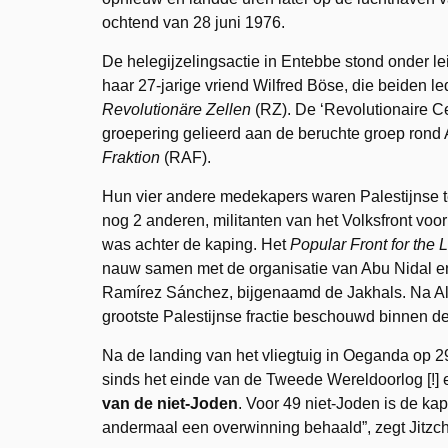
ochtend van 28 juni 1976.
De helegijzelingsactie in Entebbe stond onder le
haar 27-jarige vriend Wilfred Böse, die beiden l
Revolutionäre Zellen
(RZ). De ‘Revolutionaire 
groepering gelieerd aan de beruchte groep rond 
Fraktion
(RAF).
Hun vier andere medekapers waren Palestijnse te
nog 2 anderen, militanten van het Volksfront voo
was achter de kaping. Het
Popular Front for the 
nauw samen met de organisatie van Abu Nidal en
Ramírez Sánchez, bijgenaamd de Jakhals. Na Al 
grootste Palestijnse fractie beschouwd binnen d
Na de landing van het vliegtuig in Oeganda op 29
sinds het einde van de Tweede Wereldoorlog [!] 
van de niet-Joden
. Voor 49 niet-Joden is de kapi
andermaal een overwinning behaald”, zegt Jitzc