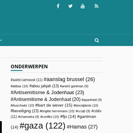
ONDERWERPEN
aanslag brussel
(26)
aalst carnaval
(11)
abou jahjah
(13)
abbas
(10)
andré gantman
(9)
Antisemitisme & Jodenhaat
(23)
Antisemitisme & Jodenhaat
(20)
apartheid
(9)
bart de wever
(15)
Auschwitz
(10)
besnijdenis
(10)
beveiliging
(13)
cd&v
brigitte herremans
(10)
ccojb
(9)
fjo
(14)
gantman
(11)
chanoeka
(9)
conflict
(10)
gaza
(122)
Hamas
(27)
(14)