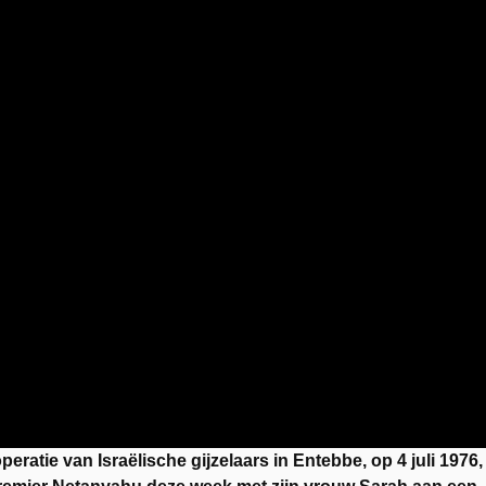
eratie van Israëlische gijzelaars in Entebbe, op 4 juli 1976,