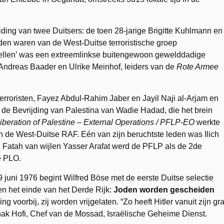
iding van twee Duitsers: de toen 28-jarige Brigitte Kuhlmann en
eden waren van de West-Duitse terroristische groep
Cellen’ was een extreemlinkse buitengewoon gewelddadige
Andreas Baader en Ulrike Meinhof, leiders van de
Rote Armee
rroristen, Fayez Abdul-Rahim Jaber en Jayil Naji al-Arjam en
r de Bevrijding van Palestina van Wadie Hadad, die het brein
Liberation of Palestine – External Operations / PFLP-EO
werkte
 de West-Duitse RAF. Eén van zijn beruchtste leden was Ilich
Fatah van wijlen Yasser Arafat werd de PFLP als de 2de
e PLO.
 juni 1976 begint Wilfred Böse met de eerste Duitse selectie
en het einde van het Derde Rijk:
Joden worden gescheiden
ng voorbij, zij worden vrijgelaten. “Zo heeft Hitler vanuit zijn gra
hak Hofi, Chef van de Mossad, Israëlische Geheime Dienst.