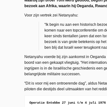
waarbij zijn broer Yoni werd gedood, begon 
bezoek aan Afrika, waarin hij Oeganda, Rwand
Voor zijn vertrek zei Netanyahu:
“Ik begin nu aan een historisch bezo
komen naar een topconferentie om de
keer sinds tientallen jaren dat een I
bezoek is van grote betekenis op het 
ben blij dat Israël weer terugkomt naa
Netanyahu voerde bij zijn aankomst in Oeganda ko
boord van een gekaapt vliegtuig. “Het internatio
ingrijpen is in de Israëlische geschiedenis een 
belangrijkste militaire successen.
“Dit is voor mij een ontroerende dag”, aldus Net
piloten die destijds deel uitmaakten van het r
Operatie Entebbe 27 juni t/m 4 juli 1976