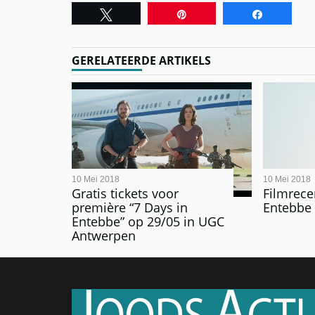
Tweet
Pin
Share
GERELATEERDE ARTIKELS
10 Mei 2018
10 Mei 2018
Gratis tickets voor
Filmrece
première “7 Days in
Entebbe
Entebbe” op 29/05 in UGC
Antwerpen