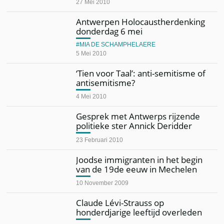
27 Mei 2010
Antwerpen Holocaustherdenking
donderdag 6 mei
MIA DE SCHAMPHELAERE
5 Mei 2010
‘Tien voor Taal’: anti-semitisme of
antisemitisme?
4 Mei 2010
Gesprek met Antwerps rijzende
politieke ster Annick Deridder
23 Februari 2010
Joodse immigranten in het begin
van de 19de eeuw in Mechelen
10 November 2009
Claude Lévi-Strauss op
honderdjarige leeftijd overleden