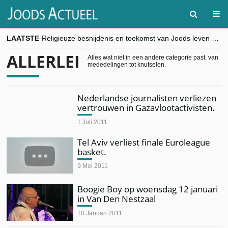
LAATSTE
Religieuze besnijdenis en toekomst van Joods leven centraal tijdens conferentie in Brussel
“Besnijdenisdebat toont hoe moeilijk seculiere Westen minderheden begrijpt”, Jinnih Beels (Vooruit)
ALLERLEI
CITYTRIP | ROEMENIË – Boekarest: de verrassing van Oost-Europa
Alles wat niet in een andere categorie past, van
mededelingen tot knutselen.
“Vandaag zit elke Jood in België op de beklaagdenbank”
goKosher lanceert nieuwe website en samenwerking met Mishpacha voor kosher travel en simchas wereldwijd
Nederlandse journalisten verliezen
vertrouwen in Gazavlootactivisten.
1 Juli 2011
Tel Aviv verliest finale Euroleague
basket.
9 Mei 2011
Boogie Boy op woensdag 12 januari
in Van Den Nestzaal
10 Januari 2011