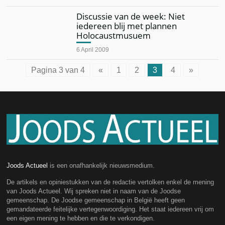
Discussie van de week: Niet
iedereen blij met plannen
Holocaustmusuem
6 April 2009
Pagina 3 van 4
«
1
2
3
4
»
Joods Actueel
is een onafhankelijk nieuwsmedium.
De artikels en opiniestukken van de redactie vertolken enkel de mening
van Joods Actueel. Wij spreken niet in naam van de Joodse
gemeenschap. De Joodse gemeenschap in België heeft geen
gemandateerde feitelijke vertegenwoordiging. Het staat iedereen vrij om
een eigen mening te hebben en die te verkondigen.