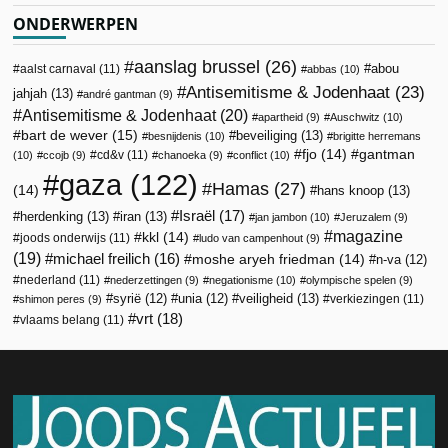
ONDERWERPEN
aanslag brussel
(26)
abou
aalst carnaval
(11)
abbas
(10)
Antisemitisme & Jodenhaat
(23)
jahjah
(13)
andré gantman
(9)
Antisemitisme & Jodenhaat
(20)
apartheid
(9)
Auschwitz
(10)
bart de wever
(15)
beveiliging
(13)
besnijdenis
(10)
brigitte herremans
fjo
(14)
gantman
cd&v
(11)
(10)
ccojb
(9)
chanoeka
(9)
conflict
(10)
gaza
(122)
Hamas
(27)
(14)
hans knoop
(13)
Israël
(17)
herdenking
(13)
iran
(13)
jan jambon
(10)
Jeruzalem
(9)
magazine
kkl
(14)
joods onderwijs
(11)
ludo van campenhout
(9)
(19)
michael freilich
(16)
moshe aryeh friedman
(14)
n-va
(12)
nederland
(11)
nederzettingen
(9)
negationisme
(10)
olympische spelen
(9)
veiligheid
(13)
syrië
(12)
unia
(12)
verkiezingen
(11)
shimon peres
(9)
vrt
(18)
vlaams belang
(11)