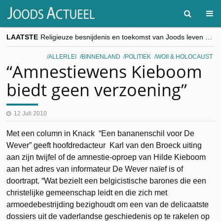
LAATSTE
Religieuze besnijdenis en toekomst van Joods leven centraal tijdens conferentie in Brussel
“Besnijdenisdebat toont hoe moeilijk seculiere Westen minderheden begrijpt”, Jinnih Beels (Vooruit)
CITYTRIP | ROEMENIË – Boekarest: de verrassing van Oost-Europa
ALLERLEI
BINNENLAND
POLITIEK
WOII & HOLOCAUST
“Vandaag zit elke Jood in België op de beklaagdenbank”
“Amnestiewens Kieboom
goKosher lanceert nieuwe website en samenwerking met Mishpacha voor kosher travel en simchas wereldwijd
biedt geen verzoening”
12 Juli 2010
Met een column in Knack “Een bananenschil voor De
Wever” geeft hoofdredacteur Karl van den Broeck uiting
aan zijn twijfel of de amnestie-oproep van Hilde Kieboom
aan het adres van informateur De Wever naïef is of
doortrapt. “Wat bezielt een belgicistische barones die een
christelijke gemeenschap leidt en die zich met
armoedebestrijding bezighoudt om een van de delicaatste
dossiers uit de vaderlandse geschiedenis op te rakelen op