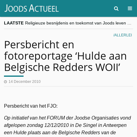
LAATSTE
Religieuze besnijdenis en toekomst van Joods leven centraal tijdens conferentie in Brussel
“Besnijdenisdebat toont hoe moeilijk seculiere Westen minderheden begrijpt”, Jinnih Beels (Vooruit)
CITYTRIP | ROEMENIË – Boekarest: de verrassing van Oost-Europa
ALLERLEI
“Vandaag zit elke Jood in België op de beklaagdenbank”
Persbericht en
goKosher lanceert nieuwe website en samenwerking met Mishpacha voor kosher travel en simchas wereldwijd
fotoreportage ‘Hulde aan
Belgische Redders WOII’
14 December 2010
Persbericht van het FJO:
Op initiatief van het FORUM der Joodse Organisaties vond
afgelopen zondag 12/12/2010 in De Singel in Antwerpen
een Hulde plaats aan de Belgische Redders van de