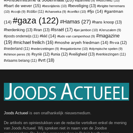
apartheid
(9)
Auschwitz
(10)
bart de wever
(15)
beveiliging
(13)
besnijdenis
(10)
brigitte herremans
fjo
(14)
gantman
cd&v
(11)
(10)
ccojb
(9)
chanoeka
(9)
conflict
(10)
gaza
(122)
Hamas
(27)
(14)
hans knoop
(13)
Israël
(17)
herdenking
(13)
iran
(13)
jan jambon
(10)
Jeruzalem
(9)
magazine
kkl
(14)
joods onderwijs
(11)
ludo van campenhout
(9)
(19)
michael freilich
(16)
moshe aryeh friedman
(14)
n-va
(12)
nederland
(11)
nederzettingen
(9)
negationisme
(10)
olympische spelen
(9)
veiligheid
(13)
syrië
(12)
unia
(12)
verkiezingen
(11)
shimon peres
(9)
vrt
(18)
vlaams belang
(11)
Joods Actueel
is een onafhankelijk nieuwsmedium.
De artikels en opiniestukken van de redactie vertolken enkel de mening
van Joods Actueel. Wij spreken niet in naam van de Joodse