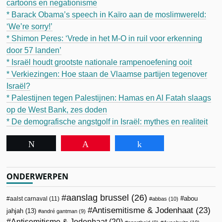
cartoons en negationisme
* Barack Obama’s speech in Kaïro aan de moslimwereld:
‘We’re sorry!’
* Shimon Peres: ‘Vrede in het M-O in ruil voor erkenning
door 57 landen’
* Israël houdt grootste nationale rampenoefening ooit
* Verkiezingen: Hoe staan de Vlaamse partijen tegenover
Israël?
* Palestijnen tegen Palestijnen: Hamas en Al Fatah slaags
op de West Bank, zes doden
* De demografische angstgolf in Israël: mythes en realiteit
Tweet
Pin
Share
ONDERWERPEN
aanslag brussel
(26)
abou
aalst carnaval
(11)
abbas
(10)
Antisemitisme & Jodenhaat
(23)
jahjah
(13)
andré gantman
(9)
Antisemitisme & Jodenhaat
(20)