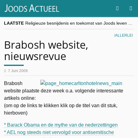
LAATSTE
Religieuze besnijdenis en toekomst van Joods leven centraal tijdens conferentie in Brussel
“Besnijdenisdebat toont hoe moeilijk seculiere Westen minderheden begrijpt”, Jinnih Beels (Vooruit)
CITYTRIP | ROEMENIË – Boekarest: de verrassing van Oost-Europa
ALLERLEI
“Vandaag zit elke Jood in België op de beklaagdenbank”
Brabosh website,
goKosher lanceert nieuwe website en samenwerking met Mishpacha voor kosher travel en simchas wereldwijd
nieuwsrevue
7 Juni 2009
Brabosh
website plaatste deze week o.a. volgende interessante
artikels online:
(om op de links te klikken klik op de titel van dit stuk,
hierboven)
* Barack Obama en de mythe van de nederzettingen
* AEL nog steeds niet vervolgd voor antisemitische