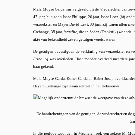
Mala Moyse Garda was vergezeld bij de Vrederechter van zeven
47 jaar, hun zoon Isaac Philippe, 20 jaar, Isaac Leon (hij ond
verzoekster en Mayer David Levi, 33 jaar. Zij waren allen
isra
Crehange, 35 jaar,
israelite
, die in Sedan (Frankrijk) woonde. 
akte van bekendheid zeven getuigen vereist waren.
De getuigen bevestigden de verklaring van verzoekster en voe
Fribourg
was overleden. Haar moeder overleed meerdere jare
haar gekend.
Mala Moyse Garda, Esther Garda en Babet Joseph verklaarden
Hayam Crehange zijn naam schreef in het Hebreeuws.
De handtekeningen van de getuigen, de vrederechter en de g
Gar
In die periode woonden in Mechelen ook een zekere M. Mos