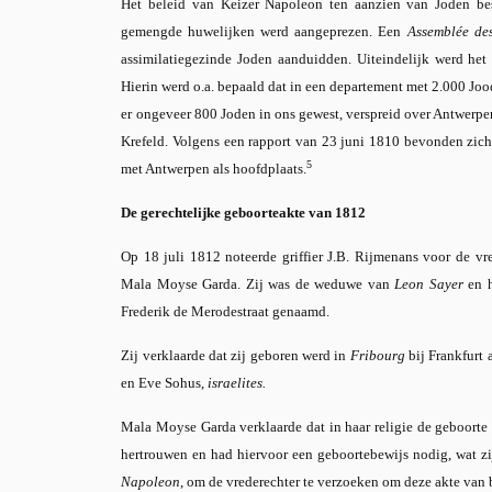
Het beleid van Keizer Napoleon ten aanzien van Joden bes
gemengde huwelijken werd aangeprezen. Een
Assemblée de
assimilatiegezinde Joden aanduidden. Uiteindelijk werd he
Hierin werd o.a. bepaald dat in een departement met 2.000 Joo
er ongeveer 800 Joden in ons gewest, verspreid over Antwerpe
Krefeld. Volgens een rapport van 23 juni 1810 bevonden zic
5
met Antwerpen als hoofdplaats.
De gerechtelijke geboorteakte van 1812
Op 18 juli 1812 noteerde griffier J.B. Rijmenans voor de vr
Mala Moyse Garda. Zij was de weduwe van
Leon Sayer
en h
Frederik de Merodestraat genaamd.
Zij verklaarde dat zij geboren werd in
Fribourg
bij Frankfurt
en Eve Sohus,
israelites.
Mala Moyse Garda verklaarde dat in haar religie de geboorte 
hertrouwen en had hiervoor een geboortebewijs nodig, wat zi
Napoleon
, om de vrederechter te verzoeken om deze akte van 