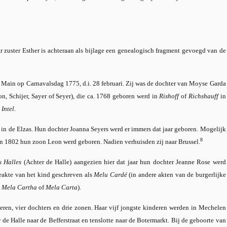
 zuster Esther is achteraan als bijlage een genealogisch fragment gevoegd van de
 Main op Carnavalsdag 1775, d.i. 28 februari. Zij was de dochter van Moyse Garda
n, Schijer, Sayer of Seyer), die ca. 1768 geboren werd in
Rishoff
of
Richshauff
in
n
Intel
.
t) in de Elzas. Hun dochter Joanna Seyers werd er immers dat jaar geboren. Mogelijk
8
in 1802 hun zoon Leon werd geboren. Nadien verhuisden zij naar Brussel.
s Halles
(Achter de Halle) aangezien hier dat jaar hun dochter Jeanne Rose werd
akte van het kind geschreven als
Melu Cardé
(in andere akten van de burgerlijke
, Mela Cartha
of
Mela Carta
).
ren, vier dochters en drie zonen. Haar vijf jongste kinderen werden in Mechelen
de Halle naar de Befferstraat en tenslotte naar de Botermarkt. Bij de geboorte van