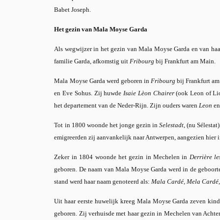
Babet Joseph.
Het gezin van Mala Moyse Garda
Als wegwijzer in het gezin van Mala Moyse Garda en van haar
familie Garda, afkomstig uit
Fribourg
bij Frankfurt am Main.
Mala Moyse Garda werd geboren in
Fribourg
bij Frankfurt am
en Eve Sohus. Zij huwde
Isaie Lèon Chairer
(ook Leon of Lio
het departement van de Neder-Rijn. Zijn ouders waren
Leon
e
Tot in 1800 woonde het jonge gezin in
Selestadt
, (nu Sélesta
emigreerden zij aanvankelijk naar Antwerpen, aangezien hier 
Zeker in 1804 woonde het gezin in Mechelen in
Derrière le
geboren. De naam van Mala Moyse Garda werd in de geboorte
stand werd haar naam genoteerd als:
Mala Cardé, Mela Cardé
Uit haar eerste huwelijk kreeg Mala Moyse Garda zeven kinde
geboren. Zij verhuisde met haar gezin in Mechelen van Achter 