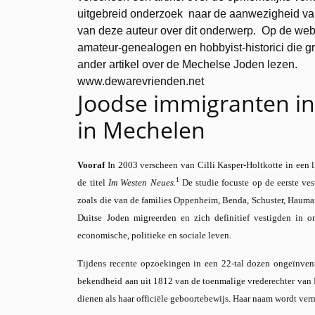
uitgebreid onderzoek naar de aanwezigheid van
van deze auteur over dit onderwerp. Op de web
amateur-genealogen en hobbyist-historici die g
ander artikel over de Mechelse Joden lezen.
www.dewarevrienden.net
Joodse immigranten in
in Mechelen
Vooraf
In 2003 verscheen van Cilli Kasper-Holtkotte in een 
1
de titel
Im Westen Neues.
De studie focuste op de eerste v
zoals die van de families Oppenheim, Benda, Schuster, Hauma
Duitse Joden migreerden en zich definitief vestigden in 
economische, politieke en sociale leven.
Tijdens recente opzoekingen in een 22-tal dozen ongeïnventa
bekendheid aan uit 1812 van de toenmalige vrederechter van
dienen als haar officiële geboortebewijs. Haar naam wordt verm