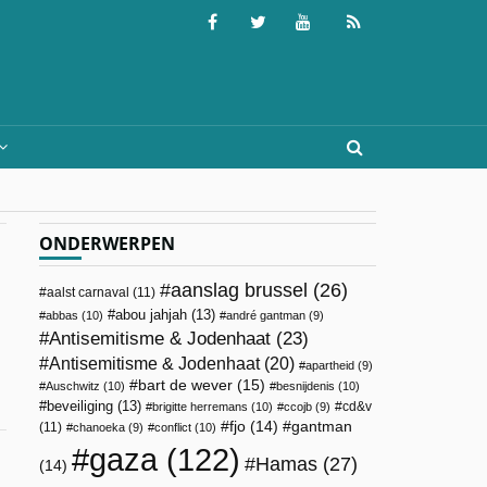
ONDERWERPEN
aanslag brussel
(26)
aalst carnaval
(11)
abou jahjah
(13)
abbas
(10)
andré gantman
(9)
Antisemitisme & Jodenhaat
(23)
Antisemitisme & Jodenhaat
(20)
apartheid
(9)
bart de wever
(15)
Auschwitz
(10)
besnijdenis
(10)
beveiliging
(13)
cd&v
brigitte herremans
(10)
ccojb
(9)
fjo
(14)
gantman
(11)
chanoeka
(9)
conflict
(10)
gaza
(122)
Hamas
(27)
(14)