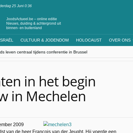
erdag 25 Juni 0:36
JoodsActueel.be – online editie
Nieuws, duiding & achtergrond uit
binnen- en buitenland
ISRAËL
CULTUUR & JODENDOM
HOLOCAUST
OVER ONS
s leven centraal tijdens conferentie in Brussel
ere Westen minderheden begrijpt”, Jinnih Beels (Vooruit)
rassing van Oost-Europa
laagdenbank”
nwerking met Mishpacha voor kosher travel en simchas wereldwijd
en in het begin
w in Mechelen
ovember 2009
dst van de heer François van der Jeught. Hij voerde een