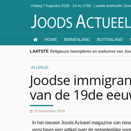
Vrijdag 7 Augustus 2026
·
24 Av, 5786
·
Laatste publicatie:
Dond
HOME
BINNENLAND
BUITENLAND
LAATSTE
Religieuze besnijdenis en toekomst van Jood
“Besnijdenisdebat toont hoe moeilijk seculi
CITYTRIP | ROEMENIË – Boekarest: de ver
“Vandaag zit elke Jood in België op de bek
ALLERLEI
goKosher lanceert nieuwe website en same
Joodse immigrant
van de 19de eeu
10 November 2009
In het nieuwe Joods Actueel magazine van n
verscheen een artikel over de opmerkelijke von