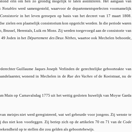
tond erin om hen zo grondig mogelijk te laten assimileren. Het aangaan van
s Notables
werd samengesteld, waarvoor de departementsprefecten voornamelijk
t
Consistorie
in het leven geroepen op basis van het decreet van 17 maart 1808.
dse zielen een plaatselijk consistorium kon opgericht worden. In die periode waren
n, Brussel, Herentals, Luik en Mons. Zij werden toegevoegd aan de consistorie van
h 49 Joden in het
Département des Deux Nèthes
, waartoe ook Mechelen behoorde,
ederechter Guillaume Jaques Joseph Verlinden de gerechtelijke geboorteakte van
andelaarster, wonend in Mechelen in de
Rue des Vaches
of de Koeistraat, nu de
 am Main op Carnavalsdag 1775 uit het wettig gesloten huwelijk van Moyse Garda
van meisjes niet werd geregistreerd, wat wel gebeurde voor jongens. Zij wenste te
j dus niet kon voorleggen. Zij beriep zich op de artikelen 70 en 71 van de
Code
bekendheid op te stellen die zou gelden als geboortebewijs.