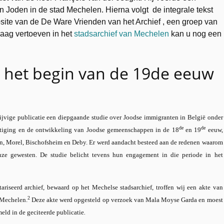
 Joden in de stad Mechelen. Hierna volgt de integrale tekst
site van de De Ware Vrienden van het Archief , een groep van
raag vertoeven in het
stadsarchief van Mechelen
kan u nog een
 het begin van de 19de eeuw
lijvige publicatie een diepgaande studie over Joodse immigranten in België onder
de
de
estiging en de ontwikkeling van Joodse gemeenschappen in de 18
en 19
eeuw,
n, Morel, Bischofsheim en Deby. Er werd aandacht besteed aan de redenen waarom
onze gewesten. De studie belicht tevens hun engagement in die periode in het
riseerd archief, bewaard op het Mechelse stadsarchief, troffen wij een akte van
2
 Mechelen.
Deze akte werd opgesteld op verzoek van Mala Moyse Garda en moest
eld in de geciteerde publicatie
.