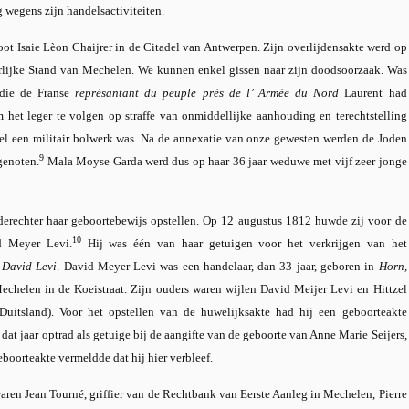
g wegens zijn handelsactiviteiten.
ot Isaie Lèon Chaijrer in de Citadel van Antwerpen. Zijn overlijdensakte werd op
gerlijke Stand van Mechelen. We kunnen enkel gissen naar zijn doodsoorzaak. Was
 die de Franse
représantant du peuple près de l’ Armée du Nord
Laurent had
het leger te volgen op straffe van onmiddellijke aanhouding en terechtstelling
el een militair bolwerk was. Na de annexatie van onze gewesten werden de Joden
9
genoten.
Mala Moyse Garda werd dus op haar 36 jaar weduwe met vijf zeer jonge
derechter haar geboortebewijs opstellen. Op 12 augustus 1812 huwde zij voor de
10
d Meyer Levi.
Hij was één van haar getuigen voor het verkrijgen van het
 David Levi
. David Meyer Levi was een handelaar, dan 33 jaar, geboren in
Horn,
echelen in de Koeistraat. Zijn ouders waren wijlen David Meijer Levi en Hittzel
Duitsland). Voor het opstellen van de huwelijksakte had hij een geboorteakte
at jaar optrad als getuige bij de aangifte van de geboorte van Anne Marie Seijers,
boorteakte vermeldde dat hij hier verbleef.
ren Jean Tourné, griffier van de Rechtbank van Eerste Aanleg in Mechelen, Pierre