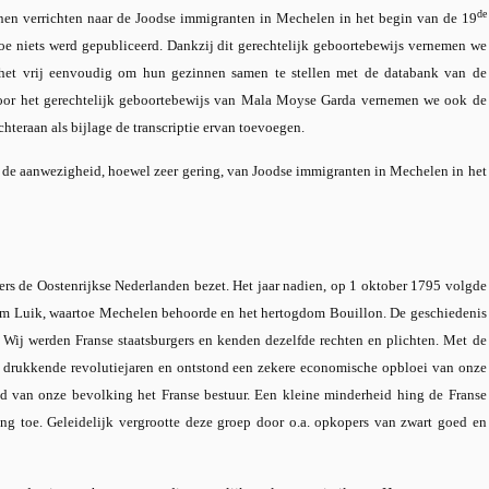
de
nen verrichten naar de Joodse immigranten in Mechelen in het begin van de 19
e niets werd gepubliceerd. Dankzij dit gerechtelijk geboortebewijs vernemen we
et vrij eenvoudig om hun gezinnen samen te stellen met de databank van de
or het gerechtelijk geboortebewijs van Mala Moyse Garda vernemen we ook de
hteraan als bijlage de transcriptie ervan toevoegen.
r de aanwezigheid, hoewel zeer gering, van Joodse immigranten in Mechelen in het
ers de Oostenrijkse Nederlanden bezet. Het jaar nadien, op 1 oktober 1795 volgde
dom Luik, waartoe Mechelen behoorde en het hertogdom Bouillon. De geschiedenis
 Wij werden Franse staatsburgers en kenden dezelfde rechten en plichten. Met de
drukkende revolutiejaren en ontstond een zekere economische opbloei van onze
 van onze bevolking het Franse bestuur. Een kleine minderheid hing de Franse
ng toe. Geleidelijk vergrootte deze groep door o.a. opkopers van zwart goed en