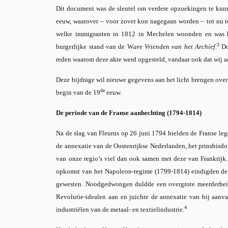
Dit document was de sleutel om verdere opzoekingen te kun
eeuw, waarover – voor zover kon nagegaan worden – tot nu to
welke immigranten in 1812 in Mechelen woonden en was h
3
burgerlijke stand van de W
are Vrienden van het Archief
.
Do
reden waarom deze akte werd opgesteld, vandaar ook dat wij ac
Deze bijdrage wil nieuwe gegevens aan het licht brengen ove
de
begin van de 19
eeuw.
De periode van de Franse aanhechting (1794-1814)
Na de slag van Fleurus op 26 juni 1794 hielden de Franse leg
de annexatie van de Oostenrijkse Nederlanden, het prinsbis
van onze regio’s viel dan ook samen met deze van Frankrijk.
opkomst van het Napoleon-regime (1799-1814) eindigden de 
gewesten. Noodgedwongen duldde een overgrote meerderheid
Revolutie-idealen aan en juichte de annexatie van bij aanva
4
industriëlen van de metaal- en textielindustrie.