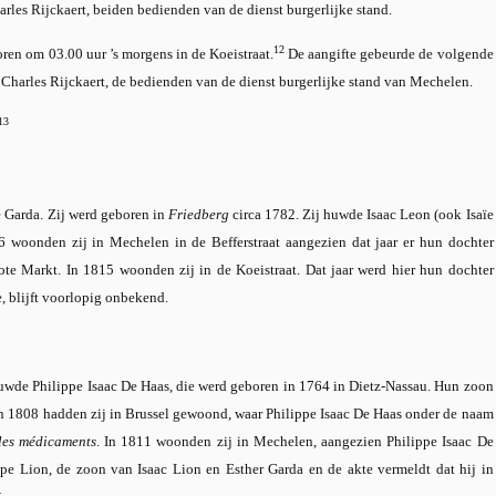
harles Rijckaert, beiden bedienden van de dienst burgerlijke stand.
12
ren om 03.00 uur ’s morgens in de Koeistraat.
De aangifte gebeurde de volgende
 Charles Rijckaert, de bedienden van de dienst burgerlijke stand van Mechelen.
13
 Garda. Zij werd geboren in
Friedberg
circa 1782. Zij huwde Isaac Leon (ook Isaïe
 woonden zij in Mechelen in de Befferstraat aangezien dat jaar er hun dochter
e Markt. In 1815 woonden zij in de Koeistraat. Dat jaar werd hier hun dochter
, blijft voorlopig onbekend.
huwde Philippe Isaac De Haas, die werd geboren in 1764 in Dietz-Nassau. Hun zoon
in 1808 hadden zij in Brussel gewoond, waar Philippe Isaac De Haas onder de naam
les médicaments
. In 1811 woonden zij in Mechelen, aangezien Philippe Isaac De
pe Lion, de zoon van Isaac Lion en Esther Garda en de akte vermeldt dat hij in
4