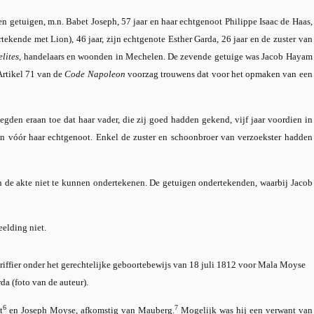
 getuigen, m.n. Babet Joseph, 57 jaar en haar echtgenoot Philippe Isaac de Haas,
ertekende met Lion), 46 jaar, zijn echtgenote Esther Garda, 26 jaar en de zuster van
elites
, handelaars en woonden in Mechelen
.
De zevende getuige was Jacob Hayam
Artikel 71 van de
Code Napoleon
voorzag trouwens dat voor het opmaken van een
gden eraan toe dat haar vader, die zij goed hadden gekend, vijf jaar voordien in
n vóór haar echtgenoot. Enkel de zuster en schoonbroer van verzoekster hadden
 de akte niet te kunnen ondertekenen. De getuigen ondertekenden, waarbij Jacob
riffier onder het gerechtelijke geboortebewijs van 18 juli 1812 voor Mala Moyse
da (foto van de auteur).
6
7
t
en Joseph Moyse, afkomstig van Mauberg.
Mogelijk was hij een verwant van