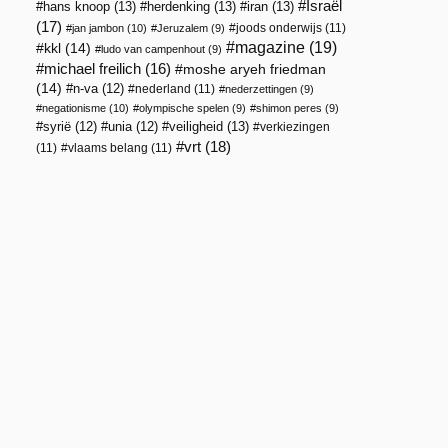
Israël
hans knoop
(13)
herdenking
(13)
iran
(13)
(17)
joods onderwijs
(11)
jan jambon
(10)
Jeruzalem
(9)
magazine
(19)
kkl
(14)
ludo van campenhout
(9)
michael freilich
(16)
moshe aryeh friedman
(14)
n-va
(12)
nederland
(11)
nederzettingen
(9)
negationisme
(10)
olympische spelen
(9)
shimon peres
(9)
veiligheid
(13)
syrië
(12)
unia
(12)
verkiezingen
vrt
(18)
(11)
vlaams belang
(11)