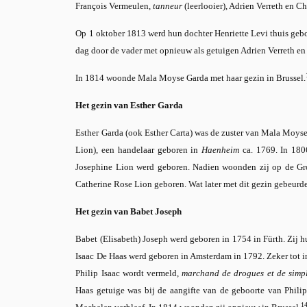
François Vermeulen,
tanneur
(leerlooier), Adrien Verreth en C
Op 1 oktober 1813 werd hun dochter Henriette Levi thuis gebo
dag door de vader met opnieuw als getuigen Adrien Verreth en
In 1814 woonde Mala Moyse Garda met haar gezin in Brussel.
Het gezin van Esther Garda
Esther Garda (ook Esther Carta) was de zuster van Mala Moyse
Lion), een handelaar geboren in
Haenheim
ca. 1769. In 1806
Josephine Lion werd geboren. Nadien woonden zij op de Grot
Catherine Rose Lion geboren. Wat later met dit gezin gebeurde
Het gezin van Babet Joseph
Babet (Elisabeth) Joseph werd geboren in 1754 in Fürth. Zij 
Isaac De Haas werd geboren in Amsterdam in 1792. Zeker tot 
Philip Isaac wordt vermeld,
marchand de drogues et de simp
Haas getuige was bij de aangifte van de geboorte van Philip
1