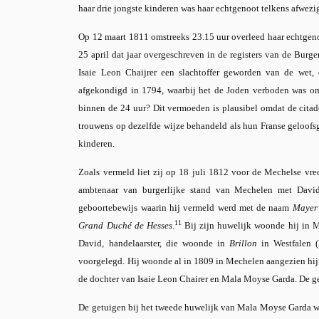
haar drie jongste kinderen was haar echtgenoot telkens afwezi
Op 12 maart 1811 omstreeks 23.15 uur overleed haar echtgeno
25 april dat jaar overgeschreven in de registers van de Bur
Isaie Leon Chaijrer een slachtoffer geworden van de wet,
afgekondigd in 1794, waarbij het de Joden verboden was om 
binnen de 24 uur? Dit vermoeden is plausibel omdat de citad
trouwens op dezelfde wijze behandeld als hun Franse geloofs
kinderen.
Zoals vermeld liet zij op 18 juli 1812 voor de Mechelse vre
ambtenaar van burgerlijke stand van Mechelen met Davi
geboortebewijs waarin hij vermeld werd met de naam
Mayer
11
Grand Duché de Hesses
.
Bij zijn huwelijk woonde hij in M
David, handelaarster, die woonde in
Brillon
in Westfalen (
voorgelegd. Hij woonde al in 1809 in Mechelen aangezien hij d
de dochter van Isaie Leon Chairer en Mala Moyse Garda. De ge
De getuigen bij het tweede huwelijk van Mala Moyse Garda wa