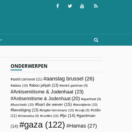
ONDERWERPEN
aanslag brussel
(26)
aalst carnaval
(11)
abou jahjah
(13)
abbas
(10)
andré gantman
(9)
Antisemitisme & Jodenhaat
(23)
Antisemitisme & Jodenhaat
(20)
apartheid
(9)
bart de wever
(15)
Auschwitz
(10)
besnijdenis
(10)
beveiliging
(13)
cd&v
brigitte herremans
(10)
ccojb
(9)
fjo
(14)
gantman
(11)
chanoeka
(9)
conflict
(10)
gaza
(122)
Hamas
(27)
(14)