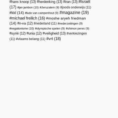
Israël
hans knoop
(13)
herdenking
(13)
iran
(13)
(17)
joods onderwijs
(11)
jan jambon
(10)
Jeruzalem
(9)
magazine
(19)
kkl
(14)
ludo van campenhout
(9)
michael freilich
(16)
moshe aryeh friedman
(14)
n-va
(12)
nederland
(11)
nederzettingen
(9)
negationisme
(10)
olympische spelen
(9)
shimon peres
(9)
veiligheid
(13)
syrië
(12)
unia
(12)
verkiezingen
vrt
(18)
(11)
vlaams belang
(11)