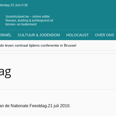
erdag 25 Juni 0:36
JoodsActueel.be – online editie
Nieuws, duiding & achtergrond uit
binnen- en buitenland
ISRAËL
CULTUUR & JODENDOM
HOLOCAUST
OVER ONS
s leven centraal tijdens conferentie in Brussel
ere Westen minderheden begrijpt”, Jinnih Beels (Vooruit)
rassing van Oost-Europa
laagdenbank”
nwerking met Mishpacha voor kosher travel en simchas wereldwijd
ag
n de Nationale Feestdag.21 juli 2010.