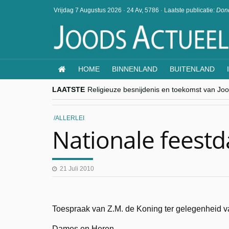
Vrijdag 7 Augustus 2026
·
24 Av, 5786
·
Laatste publicatie:
Dond
HOME
BINNENLAND
BUITENLAND
LAATSTE
Religieuze besnijdenis en toekomst van Jood
“Besnijdenisdebat toont hoe moeilijk seculi
CITYTRIP | ROEMENIË – Boekarest: de ver
“Vandaag zit elke Jood in België op de bek
ALLERLEI
goKosher lanceert nieuwe website en same
Nationale feestd
21 Juli 2010
Toespraak van Z.M. de Koning ter gelegenheid va
Dames en Heren,