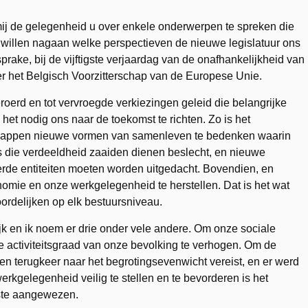
mij de gelegenheid u over enkele onderwerpen te spreken die
rst willen nagaan welke perspectieven de nieuwe legislatuur ons
prake, bij de vijftigste verjaardag van de onafhankelijkheid van
er het Belgisch Voorzitterschap van de Europese Unie.
rd en tot vervroegde verkiezingen geleid die belangrijke
 het nodig ons naar de toekomst te richten. Zo is het
happen nieuwe vormen van samenleven te bedenken waarin
es die verdeeldheid zaaiden dienen beslecht, en nieuwe
erde entiteiten moeten worden uitgedacht. Bovendien, en
conomie en onze werkgelegenheid te herstellen. Dat is het wat
rdelijken op elk bestuursniveau.
jk en ik noem er drie onder vele andere. Om onze sociale
de activiteitsgraad van onze bevolking te verhogen. Om de
en terugkeer naar het begrotingsevenwicht vereist, en er werd
erkgelegenheid veilig te stellen en te bevorderen is het
rste aangewezen.