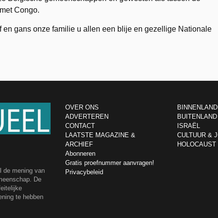
n met Congo.
 en gans onze familie u allen een blije en gezellige Nationale
OVER ONS
BINNENLAND
ADVERTEREN
BUITENLAND
CONTACT
ISRAËL
LAATSTE MAGAZINE &
CULTUUR & 
ARCHIEF
HOLOCAUST
Abonneren
Gratis proefnummer aanvragen!
el de mening van
Privacybeleid
emeenschap. De
itelijke
ening te hebben