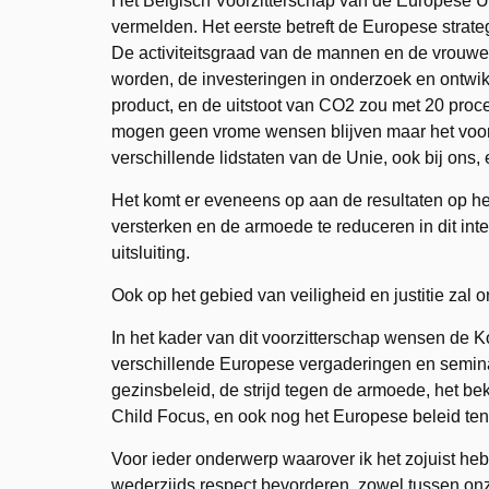
Het Belgisch Voorzitterschap van de Europese Un
vermelden. Het eerste betreft de Europese stra
De activiteitsgraad van de mannen en de vrouwen
worden, de investeringen in onderzoek en ontwikk
product, en de uitstoot van CO2 zou met 20 proc
mogen geen vrome wensen blijven maar het voor
verschillende lidstaten van de Unie, ook bij ons,
Het komt er eveneens op aan de resultaten op het
versterken en de armoede te reduceren in dit int
uitsluiting.
Ook op het gebied van veiligheid en justitie zal
In het kader van dit voorzitterschap wensen de K
verschillende Europese vergaderingen en seminar
gezinsbeleid, de strijd tegen de armoede, het
Child Focus, en ook nog het Europese beleid te
Voor ieder onderwerp waarover ik het zojuist 
wederzijds respect bevorderen, zowel tussen o