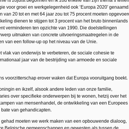
ie is zojuist begonnen en ik zou enkele van zijn thema’s wille
tegie voor groei en werkgelegenheid ook ‘Europa 2020’ genaamd
 van 20 tot en met 64 jaar zou tot 75 procent moeten opgevoer
eling dienen te stijgen tot 3 procent van het bruto binnenlands
ent verminderen ten opzichte van 1990. Die doelstellingen
werp uitmaken van concrete uitvoeringsmaatregelen in de
 en van een follow-up op het niveau van de Unie.
 vlak van onderwijs te verbeteren, de sociale cohesie te
ernationaal jaar van de bestrijding van armoede en sociale
 ons voorzitterschap erover waken dat Europa vooruitgang boekt.
oningin en ikzelf, alsook andere leden van onze familie,
ies over specifieke onderwerpen bij te wonen, hetzij over het
 bekampen van mensenhandel, de ontwikkeling van een Europees
n bate van gehandicapten.
heb gehad moeten we werk maken van een opbouwende dialoog,
nze Belgische gemeenschappen en gewesten als tussen de