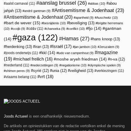
aanslag brussel
(26)
abou
aalst carnaval
(11)
abbas
(10)
Antisemitisme & Jodenhaat
(23)
jahjah
(13)
andré gantman
(9)
Antisemitisme & Jodenhaat
(20)
apartheid
(9)
Auschwitz
(10)
bart de wever
(15)
beveiliging
(13)
besnijdenis
(10)
brigitte herremans
fjo
(14)
gantman
cd&v
(11)
(10)
ccojb
(9)
chanoeka
(9)
conflict
(10)
gaza
(122)
Hamas
(27)
(14)
hans knoop
(13)
Israël
(17)
herdenking
(13)
iran
(13)
jan jambon
(10)
Jeruzalem
(9)
magazine
kkl
(14)
joods onderwijs
(11)
ludo van campenhout
(9)
(19)
michael freilich
(16)
moshe aryeh friedman
(14)
n-va
(12)
nederland
(11)
nederzettingen
(9)
negationisme
(10)
olympische spelen
(9)
veiligheid
(13)
syrië
(12)
unia
(12)
verkiezingen
(11)
shimon peres
(9)
vrt
(18)
vlaams belang
(11)
Joods Actueel
is een onafhankelijk nieuwsmedium.
De artikels en opiniestukken van de redactie vertolken enkel de mening