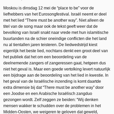
Moskou is dinsdag 12 mei de “place to be” voor de
liefhebbers van het Eurosongfestival. Israël neemt er deel
met het lied “There must be another way”. Niet alleen de
titel van de song maar ook de tekst geeft weer dat de
bevolking van Israël snakt naar vrede met hun islamitische
buurlanden na de schier oneindige conflicten die het land
nu al tientallen jaren teisteren. De liedwedstrijd kiest
eigenlijk het beste lied, nochtans denkt een groot deel van
het publiek dat het om een beoordeling van de
deelnemende zangers of zangeressen gaat, hetgeen dus
niet het geval is. Maar een goede vertolking levert natuurlijk
een bijdrage aan de beoordeling van het lied in kwestie. In
het geval van de Israëlische inzending is komt daartde
extra dimensie bij dat “There must be another way” door
een Joodse en een Arabische Israëlisch zangduo
gezongen wordt. Zelf zeggen ze beiden: “Wij denken
mensen wakker te schudden over de problemen in het
Midden-Oosten, we weigeren te geloven dat geweld,