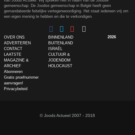
van Joods Actueel. Wij spreken niet in naam van de Joodse
gemeenschap. De Joodse gemeenschap in België heeft geen
gemandateerde feitelijke vertegenwoordiging. Het staat iedereen vrij om
een eigen mening te hebben en die te verkondigen.
2026
OVER ONS
BINNENLAND
ADVERTEREN
BUITENLAND
CONTACT
ISRAËL
LAATSTE
CULTUUR &
MAGAZINE &
JODENDOM
ARCHIEF
HOLOCAUST
Abonneren
Gratis proefnummer
aanvragen!
Privacybeleid
© Joods Actueel 2007 - 2018