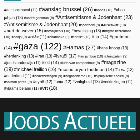
aanslag brussel
(26)
abou
aalst carnaval
(11)
abbas
(10)
Antisemitisme & Jodenhaat
(23)
jahjah
(13)
andré gantman
(9)
Antisemitisme & Jodenhaat
(20)
apartheid
(9)
Auschwitz
(10)
bart de wever
(15)
beveiliging
(13)
besnijdenis
(10)
brigitte herremans
fjo
(14)
gantman
cd&v
(11)
(10)
ccojb
(9)
chanoeka
(9)
conflict
(10)
gaza
(122)
Hamas
(27)
(14)
hans knoop
(13)
Israël
(17)
herdenking
(13)
iran
(13)
jan jambon
(10)
Jeruzalem
(9)
magazine
kkl
(14)
joods onderwijs
(11)
ludo van campenhout
(9)
(19)
michael freilich
(16)
moshe aryeh friedman
(14)
n-va
(12)
nederland
(11)
nederzettingen
(9)
negationisme
(10)
olympische spelen
(9)
veiligheid
(13)
syrië
(12)
unia
(12)
verkiezingen
(11)
shimon peres
(9)
vrt
(18)
vlaams belang
(11)