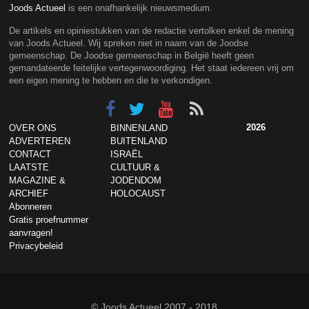
Joods Actueel
is een onafhankelijk nieuwsmedium.
De artikels en opiniestukken van de redactie vertolken enkel de mening
van Joods Actueel. Wij spreken niet in naam van de Joodse
gemeenschap. De Joodse gemeenschap in België heeft geen
gemandateerde feitelijke vertegenwoordiging. Het staat iedereen vrij om
een eigen mening te hebben en die te verkondigen.
2026
OVER ONS
BINNENLAND
ADVERTEREN
BUITENLAND
CONTACT
ISRAËL
LAATSTE
CULTUUR &
MAGAZINE &
JODENDOM
ARCHIEF
HOLOCAUST
Abonneren
Gratis proefnummer
aanvragen!
Privacybeleid
© Joods Actueel 2007 - 2018