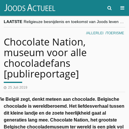
LAATSTE
Religieuze besnijdenis en toekomst van Joods leven centraal tijdens conferentie in Brussel
“Besnijdenisdebat toont hoe moeilijk seculiere Westen minderheden begrijpt”, Jinnih Beels (Vooruit)
CITYTRIP | ROEMENIË – Boekarest: de verrassing van Oost-Europa
ALLERLEI
TOERISME
“Vandaag zit elke Jood in België op de beklaagdenbank”
Chocolate Nation,
goKosher lanceert nieuwe website en samenwerking met Mishpacha voor kosher travel en simchas wereldwijd
museum voor alle
chocoladefans
[publireportage]
25 Juli 2019
ie België zegt, denkt meteen aan chocolade. Belgische
chocolade is wereldberoemd. Het liefdesverhaal tussen
dit kleine landje en de zoete heerlijkheid gaat al
generaties lang mee. Chocolate Nation, het grootste
Belgische chocolademuseum ter wereld is een plek vol