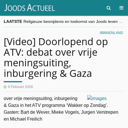
LAATSTE
Religieuze besnijdenis en toekomst van Joods leven centraal tijdens conferentie in Brussel
“Besnijdenisdebat toont hoe moeilijk seculiere Westen minderheden begrijpt”, Jinnih Beels (Vooruit)
CITYTRIP | ROEMENIË – Boekarest: de verrassing van Oost-Europa
BINNENLAND
“Vandaag zit elke Jood in België op de beklaagdenbank”
[Video] Doorlopend op
goKosher lanceert nieuwe website en samenwerking met Mishpacha voor kosher travel en simchas wereldwijd
ATV: debat over vrije
meningsuiting,
inburgering & Gaza
8 Februari 2009
over vrije meningsuiting, inburgering
& Gaza in het ATV programma ‘Wakker op Zondag’.
Gasten: Bart de Wever, Mieke Vogels, Jurgen Verstrepen
en Michael Freilich