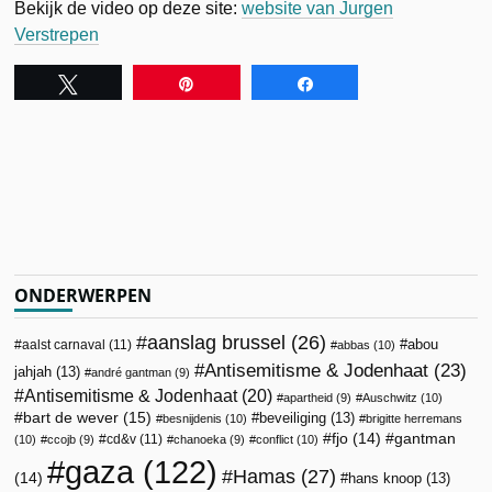
Bekijk de video op deze site:
website van Jurgen
Verstrepen
Tweet
Pin
Share
ONDERWERPEN
aanslag brussel
(26)
abou
aalst carnaval
(11)
abbas
(10)
Antisemitisme & Jodenhaat
(23)
jahjah
(13)
andré gantman
(9)
Antisemitisme & Jodenhaat
(20)
apartheid
(9)
Auschwitz
(10)
bart de wever
(15)
beveiliging
(13)
besnijdenis
(10)
brigitte herremans
fjo
(14)
gantman
cd&v
(11)
(10)
ccojb
(9)
chanoeka
(9)
conflict
(10)
gaza
(122)
Hamas
(27)
(14)
hans knoop
(13)