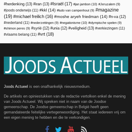
Israël
(17)
herdenking
(13)
iran
(13)
jan jambon
(10)
Jeruzalem
(9)
magazine
kkl
(14)
joods onderwijs
(11)
ludo van campenhout
(9)
(19)
michael freilich
(16)
moshe aryeh friedman
(14)
n-va
(12)
nederland
(11)
nederzettingen
(9)
negationisme
(10)
olympische spelen
(9)
veiligheid
(13)
syrië
(12)
unia
(12)
verkiezingen
(11)
shimon peres
(9)
vrt
(18)
vlaams belang
(11)
Joods Actueel
is een onafhankelijk nieuwsmedium.
De artikels en opiniestukken van de redactie vertolken enkel de mening
van Joods Actueel. Wij spreken niet in naam van de Joodse
gemeenschap. De Joodse gemeenschap in België heeft geen
gemandateerde feitelijke vertegenwoordiging. Het staat iedereen vrij om
een eigen mening te hebben en die te verkondigen.