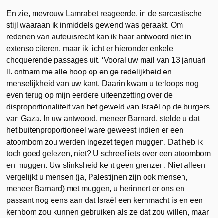
En zie, mevrouw Lamrabet reageerde, in de sarcastische
stijl waaraan ik inmiddels gewend was geraakt. Om
redenen van auteursrecht kan ik haar antwoord niet in
extenso citeren, maar ik licht er hieronder enkele
choquerende passages uit. ‘Vooral uw mail van 13 januari
ll. ontnam me alle hoop op enige redelijkheid en
menselijkheid van uw kant. Daarin kwam u terloops nog
even terug op mijn eerdere uiteenzetting over de
disproportionaliteit van het geweld van Israël op de burgers
van Gaza. In uw antwoord, meneer Barnard, stelde u dat
het buitenproportioneel ware geweest indien er een
atoombom zou werden ingezet tegen muggen. Dat heb ik
toch goed gelezen, niet? U schreef iets over een atoombom
en muggen. Uw slinksheid kent geen grenzen. Niet alleen
vergelijkt u mensen (ja, Palestijnen zijn ook mensen,
meneer Barnard) met muggen, u herinnert er ons en
passant nog eens aan dat Israël een kernmacht is en een
kernbom zou kunnen gebruiken als ze dat zou willen, maar