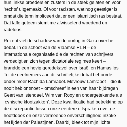
hun linkse broeders en zusters in de steek gelaten en voor
‘rechts’ uitgemaakt. Of voor racisten, wat nog geestiger is,
omdat die term impliceert dat er een islamitisch ras bestaat.
Dat laffe geteem stemt me afwisselend woedend en
radeloos.
Recent viel de schaduw van de oorlog in Gaza over het
debat. In de schoot van de Vlaamse PEN – de
internationale organisatie die de rechten van schrijvers
verdedigt en zich tegen dictatoriale regimes keert –
brandde een hevig geredekavel over Israël en Hamas los.
Tot de deelnemers aan dit schriftelijke debat behoorde
onder meer Rachida Lamrabet. Mevrouw Lamrabet – die ik
nooit heb ontmoet – omschreef in een van haar bijdragen
Geert van Istendael, Wim van Rooy en ondergetekende als
‘cynische klootzakken’. Deze kwalificatie had betrekking op
de discrepantie tussen onze eerdere uitspraken over de
hoofddoek en onze vermeende onverschilligheid inzake
het lijden der Palestijnen. Daarbij bleek tot mijn lichte