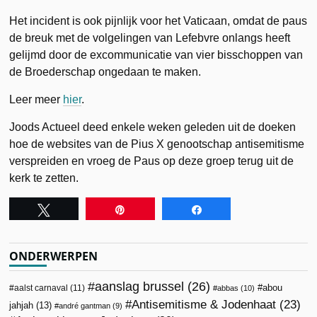
Het incident is ook pijnlijk voor het Vaticaan, omdat de paus
de breuk met de volgelingen van Lefebvre onlangs heeft
gelijmd door de excommunicatie van vier bisschoppen van
de Broederschap ongedaan te maken.
Leer meer
hier
.
Joods Actueel deed enkele weken geleden uit de doeken
hoe de websites van de Pius X genootschap antisemitisme
verspreiden en vroeg de Paus op deze groep terug uit de
kerk te zetten.
Tweet
Pin
Share
ONDERWERPEN
aanslag brussel
(26)
abou
aalst carnaval
(11)
abbas
(10)
Antisemitisme & Jodenhaat
(23)
jahjah
(13)
andré gantman
(9)