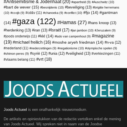
Antisemitisme & Jodenhaat
(20)
apartheid
(9)
Auschwitz
(10)
bart de wever
(15)
beveiliging
(13)
besnijdenis
(10)
brigitte herremans
fjo
(14)
gantman
cd&v
(11)
(10)
ccojb
(9)
chanoeka
(9)
conflict
(10)
gaza
(122)
Hamas
(27)
(14)
hans knoop
(13)
Israël
(17)
herdenking
(13)
iran
(13)
jan jambon
(10)
Jeruzalem
(9)
magazine
kkl
(14)
joods onderwijs
(11)
ludo van campenhout
(9)
(19)
michael freilich
(16)
moshe aryeh friedman
(14)
n-va
(12)
nederland
(11)
nederzettingen
(9)
negationisme
(10)
olympische spelen
(9)
veiligheid
(13)
syrië
(12)
unia
(12)
verkiezingen
(11)
shimon peres
(9)
vrt
(18)
vlaams belang
(11)
Joods Actueel
is een onafhankelijk nieuwsmedium.
De artikels en opiniestukken van de redactie vertolken enkel de mening
van Joods Actueel. Wij spreken niet in naam van de Joodse