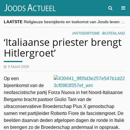
LAATSTE
Religieuze besnijdenis en toekomst van Joods leven centraal tijdens conferentie in Brussel
“Besnijdenisdebat toont hoe moeilijk seculiere Westen minderheden begrijpt”, Jinnih Beels (Vooruit)
CITYTRIP | ROEMENIË – Boekarest: de verrassing van Oost-Europa
ANTISEMITISME
BUITENLAND
“Vandaag zit elke Jood in België op de beklaagdenbank”
‘Italiaanse priester brengt
goKosher lanceert nieuwe website en samenwerking met Mishpacha voor kosher travel en simchas wereldwijd
Hitlergroet’
6 Maart 2009
Op een
bijeenkomst van de
neofascistische partij Forza Nuova in het Noord-Italiaanse
Bergamo bracht pastoor Giulio Tam van de
ultraconservatieve Broederschap Pius X genootschap
samen met partijleider Roberto Fiore de fascistengroet. De
beelden daarvan deden afgelopen dagen de ronde in Italië
en brengen zo de Broederschap andermaal in opspraak.