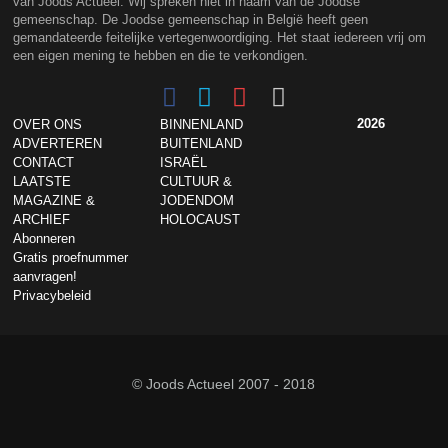
van Joods Actueel. Wij spreken niet in naam van de Joodse
gemeenschap. De Joodse gemeenschap in België heeft geen
gemandateerde feitelijke vertegenwoordiging. Het staat iedereen vrij om
een eigen mening te hebben en die te verkondigen.
2026
OVER ONS
BINNENLAND
ADVERTEREN
BUITENLAND
CONTACT
ISRAËL
LAATSTE
CULTUUR &
MAGAZINE &
JODENDOM
ARCHIEF
HOLOCAUST
Abonneren
Gratis proefnummer
aanvragen!
Privacybeleid
© Joods Actueel 2007 - 2018