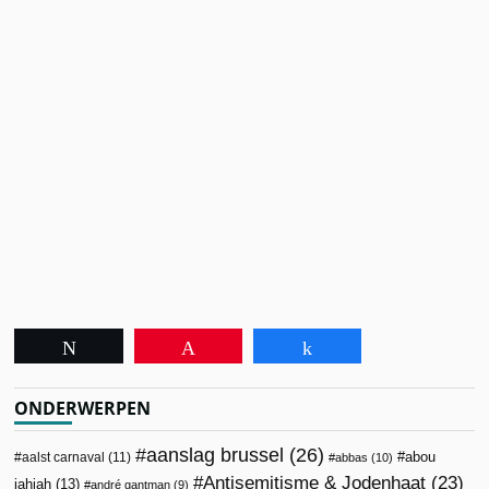
Tweet
Pin
Share
ONDERWERPEN
aanslag brussel
(26)
abou
aalst carnaval
(11)
abbas
(10)
Antisemitisme & Jodenhaat
(23)
jahjah
(13)
andré gantman
(9)