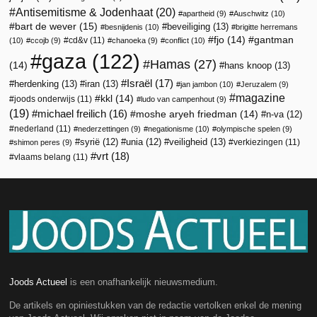
Antisemitisme & Jodenhaat
(20)
apartheid
(9)
Auschwitz
(10)
bart de wever
(15)
beveiliging
(13)
besnijdenis
(10)
brigitte herremans
fjo
(14)
gantman
cd&v
(11)
(10)
ccojb
(9)
chanoeka
(9)
conflict
(10)
gaza
(122)
Hamas
(27)
(14)
hans knoop
(13)
Israël
(17)
herdenking
(13)
iran
(13)
jan jambon
(10)
Jeruzalem
(9)
magazine
kkl
(14)
joods onderwijs
(11)
ludo van campenhout
(9)
(19)
michael freilich
(16)
moshe aryeh friedman
(14)
n-va
(12)
nederland
(11)
nederzettingen
(9)
negationisme
(10)
olympische spelen
(9)
veiligheid
(13)
syrië
(12)
unia
(12)
verkiezingen
(11)
shimon peres
(9)
vrt
(18)
vlaams belang
(11)
Joods Actueel
is een onafhankelijk nieuwsmedium.
De artikels en opiniestukken van de redactie vertolken enkel de mening