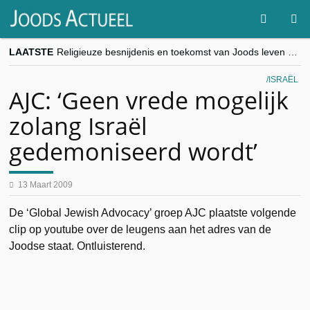
LAATSTE
Religieuze besnijdenis en toekomst van Joods leven centraal tijdens conferentie in Brussel
“Besnijdenisdebat toont hoe moeilijk seculiere Westen minderheden begrijpt”, Jinnih Beels (Vooruit)
CITYTRIP | ROEMENIË – Boekarest: de verrassing van Oost-Europa
ISRAËL
“Vandaag zit elke Jood in België op de beklaagdenbank”
AJC: ‘Geen vrede mogelijk
goKosher lanceert nieuwe website en samenwerking met Mishpacha voor kosher travel en simchas wereldwijd
zolang Israël
gedemoniseerd wordt’
13 Maart 2009
De ‘Global Jewish Advocacy’ groep AJC plaatste volgende
clip op youtube over de leugens aan het adres van de
Joodse staat. Ontluisterend.