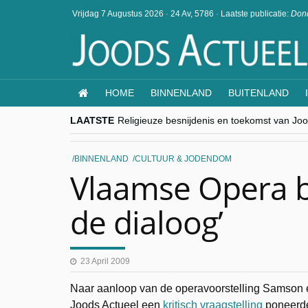
Vrijdag 7 Augustus 2026
·
24 Av, 5786
·
Laatste publicatie:
Dond
HOME
BINNENLAND
BUITENLAND
LAATSTE
Religieuze besnijdenis en toekomst van Jood
“Besnijdenisdebat toont hoe moeilijk seculi
CITYTRIP | ROEMENIË – Boekarest: de ver
“Vandaag zit elke Jood in België op de bek
BINNENLAND
CULTUUR & JODENDOM
goKosher lanceert nieuwe website en same
Vlaamse Opera 
de dialoog’
23 April 2009
Naar aanloop van de operavoorstelling Samson e
Joods Actueel een
kritisch vraagstelling
poneerde