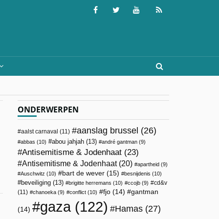
ONDERWERPEN
aanslag brussel
(26)
aalst carnaval
(11)
abou jahjah
(13)
abbas
(10)
andré gantman
(9)
Antisemitisme & Jodenhaat
(23)
Antisemitisme & Jodenhaat
(20)
apartheid
(9)
bart de wever
(15)
Auschwitz
(10)
besnijdenis
(10)
beveiliging
(13)
cd&v
brigitte herremans
(10)
ccojb
(9)
fjo
(14)
gantman
(11)
chanoeka
(9)
conflict
(10)
gaza
(122)
Hamas
(27)
(14)