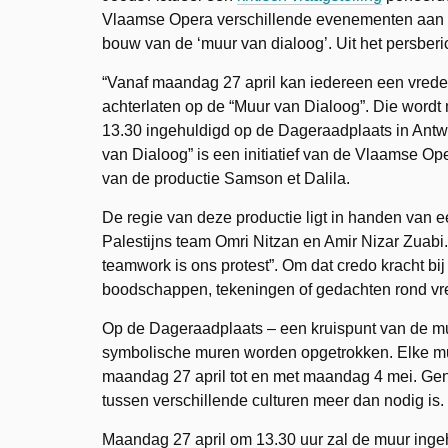
Vlaamse Opera verschillende evenementen aan
bouw van de ‘muur van dialoog’. Uit het persberic
“Vanaf maandag 27 april kan iedereen een vre
achterlaten op de “Muur van Dialoog”. Die word
13.30 ingehuldigd op de Dageraadplaats in Ant
van Dialoog” is een initiatief van de Vlaamse Ope
van de productie Samson et Dalila.
De regie van deze productie ligt in handen van e
Palestijns team Omri Nitzan en Amir Nizar Zuab
teamwork is ons protest”. Om dat credo kracht bi
boodschappen, tekeningen of gedachten rond vred
Op de Dageraadplaats – een kruispunt van de mul
symbolische muren worden opgetrokken. Elke muu
maandag 27 april tot en met maandag 4 mei. Geno
tussen verschillende culturen meer dan nodig is.
Maandag 27 april om 13.30 uur zal de muur ingeh