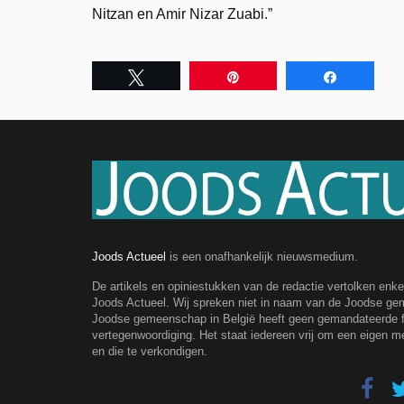
Nitzan en Amir Nizar Zuabi.”
Tweet
Pin
Share
Joods Actueel
is een onafhankelijk nieuwsmedium.
De artikels en opiniestukken van de redactie vertolken enk
Joods Actueel. Wij spreken niet in naam van de Joodse g
Joodse gemeenschap in België heeft geen gemandateerde fe
vertegenwoordiging. Het staat iedereen vrij om een eigen m
en die te verkondigen.