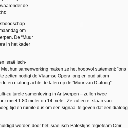
 waaronder de
ht:
desboodschap
t maandag om
werpen. De “Muur
ra in het kader
en Israëlisch-
i. Met hun samenwerking maken ze het hoopvol statement: “ons
j te zetten nodigt de Vlaamse Opera jong en oud uit om
e en dialoog achter te laten op de “Muur van Dialoog”.
ti-culturele samenleving in Antwerpen – zullen twee
r meet 1.80 meter op 14 meter. Ze zullen er staan van
eg tijd en ruimte dus om een signaal te geven dat een dialoog
uldigd worden door het Israëlisch-Palestijns regieteam Omri