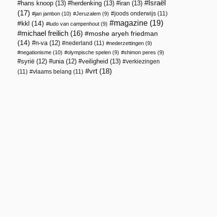
Israël
hans knoop
(13)
herdenking
(13)
iran
(13)
(17)
joods onderwijs
(11)
jan jambon
(10)
Jeruzalem
(9)
magazine
(19)
kkl
(14)
ludo van campenhout
(9)
michael freilich
(16)
moshe aryeh friedman
(14)
n-va
(12)
nederland
(11)
nederzettingen
(9)
negationisme
(10)
olympische spelen
(9)
shimon peres
(9)
veiligheid
(13)
syrië
(12)
unia
(12)
verkiezingen
vrt
(18)
(11)
vlaams belang
(11)