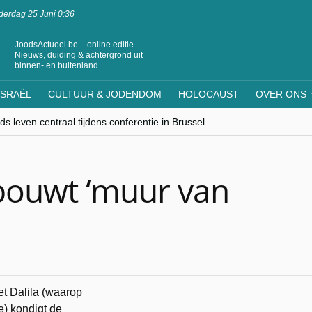
erdag 25 Juni 0:36
JoodsActueel.be – online editie
Nieuws, duiding & achtergrond uit
binnen- en buitenland
ISRAËL
CULTUUR & JODENDOM
HOLOCAUST
OVER ONS
s leven centraal tijdens conferentie in Brussel
ere Westen minderheden begrijpt”, Jinnih Beels (Vooruit)
rassing van Oost-Europa
laagdenbank”
nwerking met Mishpacha voor kosher travel en simchas wereldwijd
bouwt ‘muur van
t Dalila (waarop
) kondigt de