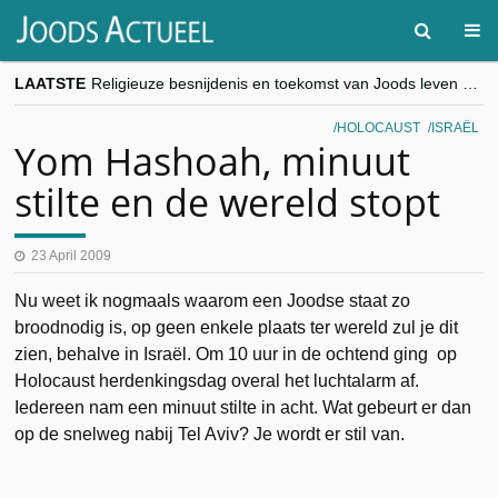
LAATSTE
Religieuze besnijdenis en toekomst van Joods leven centraal tijdens conferentie in Brussel
“Besnijdenisdebat toont hoe moeilijk seculiere Westen minderheden begrijpt”, Jinnih Beels (Vooruit)
CITYTRIP | ROEMENIË – Boekarest: de verrassing van Oost-Europa
HOLOCAUST
ISRAËL
“Vandaag zit elke Jood in België op de beklaagdenbank”
Yom Hashoah, minuut
goKosher lanceert nieuwe website en samenwerking met Mishpacha voor kosher travel en simchas wereldwijd
stilte en de wereld stopt
23 April 2009
Nu weet ik nogmaals waarom een Joodse staat zo
broodnodig is, op geen enkele plaats ter wereld zul je dit
zien, behalve in Israël. Om 10 uur in de ochtend ging op
Holocaust herdenkingsdag overal het luchtalarm af.
Iedereen nam een minuut stilte in acht. Wat gebeurt er dan
op de snelweg nabij Tel Aviv? Je wordt er stil van.