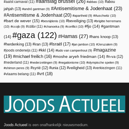
aanslag brussel
(26)
abou
aalst carnaval
(11)
abbas
(10)
Antisemitisme & Jodenhaat
(23)
jahjah
(13)
andré gantman
(9)
Antisemitisme & Jodenhaat
(20)
apartheid
(9)
Auschwitz
(10)
bart de wever
(15)
beveiliging
(13)
besnijdenis
(10)
brigitte herremans
fjo
(14)
gantman
cd&v
(11)
(10)
ccojb
(9)
chanoeka
(9)
conflict
(10)
gaza
(122)
Hamas
(27)
(14)
hans knoop
(13)
Israël
(17)
herdenking
(13)
iran
(13)
jan jambon
(10)
Jeruzalem
(9)
magazine
kkl
(14)
joods onderwijs
(11)
ludo van campenhout
(9)
(19)
michael freilich
(16)
moshe aryeh friedman
(14)
n-va
(12)
nederland
(11)
nederzettingen
(9)
negationisme
(10)
olympische spelen
(9)
veiligheid
(13)
syrië
(12)
unia
(12)
verkiezingen
(11)
shimon peres
(9)
vrt
(18)
vlaams belang
(11)
Joods Actueel
is een onafhankelijk nieuwsmedium.