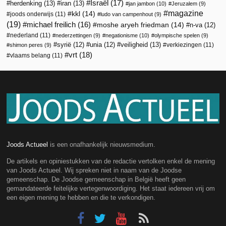
Israël
(17)
herdenking
(13)
iran
(13)
jan jambon
(10)
Jeruzalem
(9)
magazine
kkl
(14)
joods onderwijs
(11)
ludo van campenhout
(9)
(19)
michael freilich
(16)
moshe aryeh friedman
(14)
n-va
(12)
nederland
(11)
nederzettingen
(9)
negationisme
(10)
olympische spelen
(9)
veiligheid
(13)
syrië
(12)
unia
(12)
verkiezingen
(11)
shimon peres
(9)
vrt
(18)
vlaams belang
(11)
Joods Actueel
is een onafhankelijk nieuwsmedium.
De artikels en opiniestukken van de redactie vertolken enkel de mening
van Joods Actueel. Wij spreken niet in naam van de Joodse
gemeenschap. De Joodse gemeenschap in België heeft geen
gemandateerde feitelijke vertegenwoordiging. Het staat iedereen vrij om
een eigen mening te hebben en die te verkondigen.