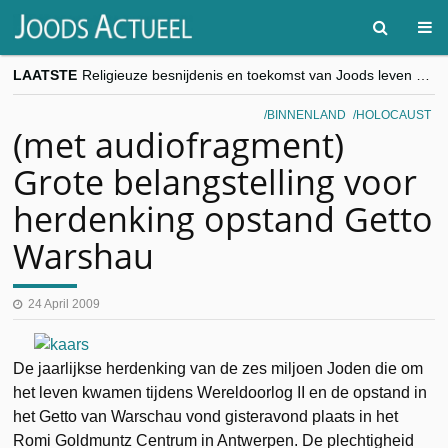
LAATSTE
Religieuze besnijdenis en toekomst van Joods leven centraal tijdens conferentie in Brussel
“Besnijdenisdebat toont hoe moeilijk seculiere Westen minderheden begrijpt”, Jinnih Beels (Vooruit)
CITYTRIP | ROEMENIË – Boekarest: de verrassing van Oost-Europa
BINNENLAND
HOLOCAUST
“Vandaag zit elke Jood in België op de beklaagdenbank”
(met audiofragment)
goKosher lanceert nieuwe website en samenwerking met Mishpacha voor kosher travel en simchas wereldwijd
Grote belangstelling voor
herdenking opstand Getto
Warshau
24 April 2009
De jaarlijkse herdenking van de zes miljoen Joden die om
het leven kwamen tijdens Wereldoorlog II en de opstand in
het Getto van Warschau vond gisteravond plaats in het
Romi Goldmuntz Centrum in Antwerpen. De plechtigheid