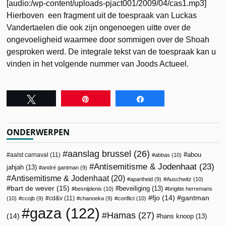
[audio:/wp-content/uploads-pjact001/2009/04/cas1.mp3]
Hierboven een fragment uit de toespraak van Luckas
Vandertaelen die ook zijn ongenoegen uitte over de
ongevoeligheid waarmee door sommigen over de Shoah
gesproken werd. De integrale tekst van de toespraak kan u
vinden in het volgende nummer van Joods Actueel.
Tweet
Pin
Share
ONDERWERPEN
aanslag brussel
(26)
abou
aalst carnaval
(11)
abbas
(10)
Antisemitisme & Jodenhaat
(23)
jahjah
(13)
andré gantman
(9)
Antisemitisme & Jodenhaat
(20)
apartheid
(9)
Auschwitz
(10)
bart de wever
(15)
beveiliging
(13)
besnijdenis
(10)
brigitte herremans
fjo
(14)
gantman
cd&v
(11)
(10)
ccojb
(9)
chanoeka
(9)
conflict
(10)
gaza
(122)
Hamas
(27)
(14)
hans knoop
(13)