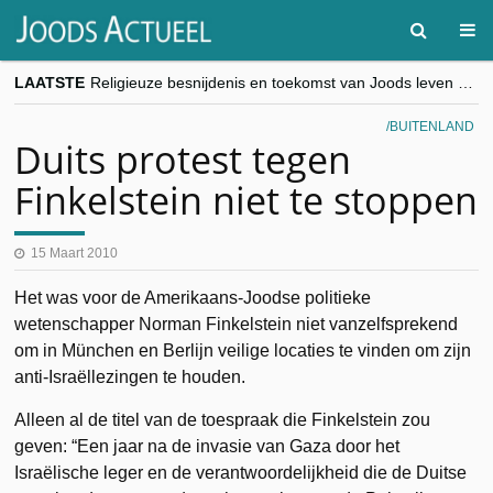
LAATSTE
Religieuze besnijdenis en toekomst van Joods leven centraal tijdens conferentie in Brussel
“Besnijdenisdebat toont hoe moeilijk seculiere Westen minderheden begrijpt”, Jinnih Beels (Vooruit)
CITYTRIP | ROEMENIË – Boekarest: de verrassing van Oost-Europa
BUITENLAND
“Vandaag zit elke Jood in België op de beklaagdenbank”
Duits protest tegen
goKosher lanceert nieuwe website en samenwerking met Mishpacha voor kosher travel en simchas wereldwijd
Finkelstein niet te stoppen
15 Maart 2010
Het was voor de Amerikaans-Joodse politieke
wetenschapper Norman Finkelstein niet vanzelfsprekend
om in München en Berlijn veilige locaties te vinden om zijn
anti-Israëllezingen te houden.
Alleen al de titel van de toespraak die Finkelstein zou
geven: “Een jaar na de invasie van Gaza door het
Israëlische leger en de verantwoordelijkheid die de Duitse