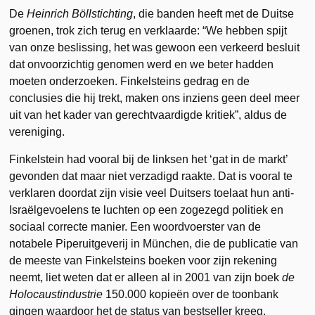
De
Heinrich Böllstichting
, die banden heeft met de Duitse
groenen, trok zich terug en verklaarde: “We hebben spijt
van onze beslissing, het was gewoon een verkeerd besluit
dat onvoorzichtig genomen werd en we beter hadden
moeten onderzoeken. Finkelsteins gedrag en de
conclusies die hij trekt, maken ons inziens geen deel meer
uit van het kader van gerechtvaardigde kritiek”, aldus de
vereniging.
Finkelstein had vooral bij de linksen het ‘gat in de markt’
gevonden dat maar niet verzadigd raakte. Dat is vooral te
verklaren doordat zijn visie veel Duitsers toelaat hun anti-
Israëlgevoelens te luchten op een zogezegd politiek en
sociaal correcte manier. Een woordvoerster van de
notabele Piperuitgeverij in München, die de publicatie van
de meeste van Finkelsteins boeken voor zijn rekening
neemt, liet weten dat er alleen al in 2001 van zijn boek
de
Holocaustindustrie
150.000 kopieën over de toonbank
gingen waardoor het de status van bestseller kreeg.