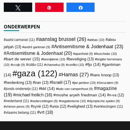
Tweet
Pin
Share
ONDERWERPEN
aanslag brussel
(26)
abou
aalst carnaval
(11)
abbas
(10)
Antisemitisme & Jodenhaat
(23)
jahjah
(13)
andré gantman
(9)
Antisemitisme & Jodenhaat
(20)
apartheid
(9)
Auschwitz
(10)
bart de wever
(15)
beveiliging
(13)
besnijdenis
(10)
brigitte herremans
fjo
(14)
gantman
cd&v
(11)
(10)
ccojb
(9)
chanoeka
(9)
conflict
(10)
gaza
(122)
Hamas
(27)
(14)
hans knoop
(13)
Israël
(17)
herdenking
(13)
iran
(13)
jan jambon
(10)
Jeruzalem
(9)
magazine
kkl
(14)
joods onderwijs
(11)
ludo van campenhout
(9)
(19)
michael freilich
(16)
moshe aryeh friedman
(14)
n-va
(12)
nederland
(11)
nederzettingen
(9)
negationisme
(10)
olympische spelen
(9)
veiligheid
(13)
syrië
(12)
unia
(12)
verkiezingen
(11)
shimon peres
(9)
vrt
(18)
vlaams belang
(11)