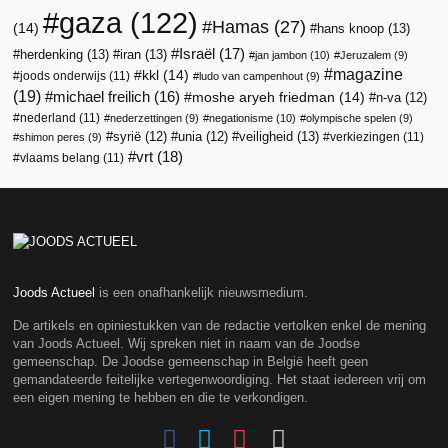
gaza
(122)
Hamas
(27)
(14)
hans knoop
(13)
Israël
(17)
herdenking
(13)
iran
(13)
jan jambon
(10)
Jeruzalem
(9)
magazine
kkl
(14)
joods onderwijs
(11)
ludo van campenhout
(9)
(19)
michael freilich
(16)
moshe aryeh friedman
(14)
n-va
(12)
nederland
(11)
nederzettingen
(9)
negationisme
(10)
olympische spelen
(9)
veiligheid
(13)
syrië
(12)
unia
(12)
verkiezingen
(11)
shimon peres
(9)
vrt
(18)
vlaams belang
(11)
Joods Actueel
is een onafhankelijk nieuwsmedium.
De artikels en opiniestukken van de redactie vertolken enkel de mening
van Joods Actueel. Wij spreken niet in naam van de Joodse
gemeenschap. De Joodse gemeenschap in België heeft geen
gemandateerde feitelijke vertegenwoordiging. Het staat iedereen vrij om
een eigen mening te hebben en die te verkondigen.