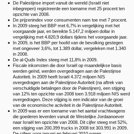
De Palestijnse import vanuit de wereld (Israël niet
inbegrepen) registreerde een toename met 25 procent ten
opzichte van 2008.
De prijzenindex voor consumenten nam toe met 7 procent.
In 2009 steeg het BBP met 6,7% in vergelijking met het
voorgaande jaar, en bereikte 5.147,2 miljoen dollar in
vergelijking met 4.820,9 dollars tijdens het voorgaande jaar.
In 2009, is het BBP per hoofd van de bevolking gestegen
met ongeveer 3,6%, tot 1.389 dollar, vergeleken met 1.340
in 2008.
De al-Quds Index steeg met 11,8% in 2009.
Fiscale inkomsten die door Israël op maandelijkse basis
werden geïnd, werden overgedragen aan de Palestijnse
Autoriteit. In 2009 heeft Israël 4.372 miljoen NIS
overgedragen aan de Palestijnse Autoriteit (na aftrek van
verschuldigde betalingen door de Palestijnen), een stijging
van 12% ten opzichte van 2008 toen 3.918 miljoen NIS werd
overgedragen. Deze stijging is een indicator van de groei
van de economische activiteit in de Palestijnse Autoriteit.
In 2009 was er een toename van het aantal vrachtwagens
die goederen leverden vanuit de Westelijke Jordaanoever
naar Israël ten opzichte van 2008. Dit cijfer steeg met 52%,
een stijging van 200.399 trucks in 2008 tot 303.991 in 2009.
De cijfers voor januari en februari 2010 waren