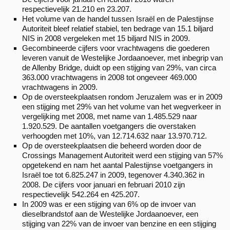
respectievelijk 21.210 en 23.207.
Het volume van de handel tussen Israël en de Palestijnse
Autoriteit bleef relatief stabiel, ten bedrage van 15.1 biljard
NIS in 2008 vergeleken met 15 biljard NIS in 2009.
Gecombineerde cijfers voor vrachtwagens die goederen
leveren vanuit de Westelijke Jordaanoever, met inbegrip van
de Allenby Bridge, duidt op een stijging van 29%, van circa
363.000 vrachtwagens in 2008 tot ongeveer 469.000
vrachtwagens in 2009.
Op de oversteekplaatsen rondom Jeruzalem was er in 2009
een stijging met 29% van het volume van het wegverkeer in
vergelijking met 2008, met name van 1.485.529 naar
1.920.529. De aantallen voetgangers die overstaken
verhoogden met 10%, van 12.714.632 naar 13.970.712.
Op de oversteekplaatsen die beheerd worden door de
Crossings Management Autoriteit werd een stijging van 57%
opgetekend en nam het aantal Palestijnse voetgangers in
Israël toe tot 6.825.247 in 2009, tegenover 4.340.362 in
2008. De cijfers voor januari en februari 2010 zijn
respectievelijk 542.264 en 425.207.
In 2009 was er een stijging van 6% op de invoer van
dieselbrandstof aan de Westelijke Jordaanoever, een
stijging van 22% van de invoer van benzine en een stijging