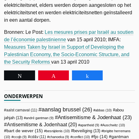
elektriciteitsnet, elders werden dorpen aangesloten op het
elektriciteitsnet en werden elektriciteitsnetten geïnstalleerd
in een aantal dorpen.
Bronnen: Le Post:
Les mesures prises par Israël au soutien
de l’économie palestinienne
van 15 april 2010; IMFA:
Measures Taken by Israel in Support of Developing the
Palestinian Economy, the Socio-Economic Structure, and
the Security Reforms
van 13 april 2010
Tweet
Pin
Share
ONDERWERPEN
aanslag brussel
(26)
abou
aalst carnaval
(11)
abbas
(10)
Antisemitisme & Jodenhaat
(23)
jahjah
(13)
andré gantman
(9)
Antisemitisme & Jodenhaat
(20)
apartheid
(9)
Auschwitz
(10)
bart de wever
(15)
beveiliging
(13)
besnijdenis
(10)
brigitte herremans
fjo
(14)
gantman
cd&v
(11)
(10)
ccojb
(9)
chanoeka
(9)
conflict
(10)