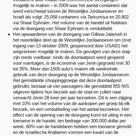
mogelijk te maken – in 2009 was het aantal containers dat
werd verscheept tussen de Westelijke Jordaanoever en
Israël als volgt: 25.058 containers via Tarkumiya en 20.802
via Shaar Ephraim. Het volume van de handel uit Nabloes
via de doorgang van Shaar Ephraim is verdubbeld.
Het opwaarderen van de doorgang van Gilboa-Jalameh in
het noordelijke deel op de Westelijke Jordaanoever om (met
ingang van 13 oktober 2009, gesponsord door USAID) het
wegverkeer mogelijk te maken. De gevolgen van deze stap
zijn reeds voelbaar: sinds de doorlaatpost werd geopend
voor voertuigen, is de economie van Jenin gegroeid met 30
tot 35%. Meer dan 1500 auto’s maken elk weekeinde
gebruik van deze doorgang op de Westelijke Jordaanoever.
Het gemiddelde shoppinggroepje dat deze doorlaatpost
gebruikt, bestaat uit vier passagiers die gemiddeld 855 NIS
uitgeven tijdens hun bezoek aan de stad en zullen naar
verwacht Jenin 28 keer per jaar bezoeken. Dit is een stijging
met 10% van het volume van de aankopen per groep bij elk
bezoek, en een verdubbeling van het aantal bezoeken. Het
effect van de opening van de doorgang komt tot uiting in een
toename in de handel, ten bedrage van 300.000 dollar per
week. 80% van de handelaren hebben een toename gemeld
en de Israëlische Arabieren vormen een kwart van de