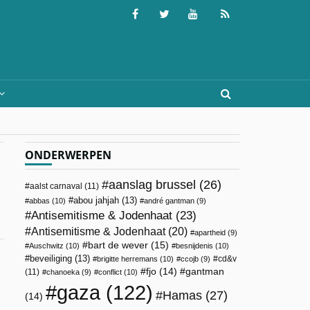
ONDERWERPEN
aanslag brussel
(26)
aalst carnaval
(11)
abou jahjah
(13)
abbas
(10)
andré gantman
(9)
Antisemitisme & Jodenhaat
(23)
Antisemitisme & Jodenhaat
(20)
apartheid
(9)
bart de wever
(15)
Auschwitz
(10)
besnijdenis
(10)
beveiliging
(13)
cd&v
brigitte herremans
(10)
ccojb
(9)
fjo
(14)
gantman
(11)
chanoeka
(9)
conflict
(10)
gaza
(122)
Hamas
(27)
(14)