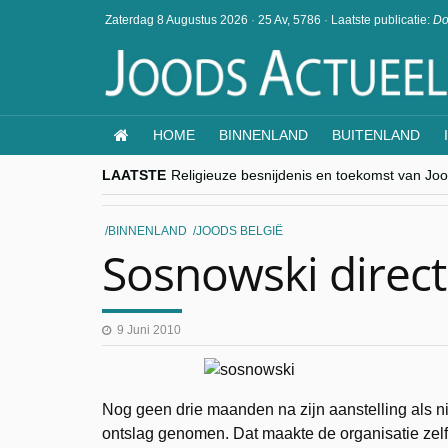
Zaterdag 8 Augustus 2026
·
25 Av, 5786
·
Laatste publicatie:
Do
HOME
BINNENLAND
BUITENLAND
LAATSTE
Religieuze besnijdenis en toekomst van Jood
“Besnijdenisdebat toont hoe moeilijk seculi
CITYTRIP | ROEMENIË – Boekarest: de ver
“Vandaag zit elke Jood in België op de bek
BINNENLAND
JOODS BELGIË
goKosher lanceert nieuwe website en same
Sosnowski direct
9 Juni 2010
Nog geen drie maanden na zijn aanstelling als 
ontslag genomen. Dat maakte de organisatie zel