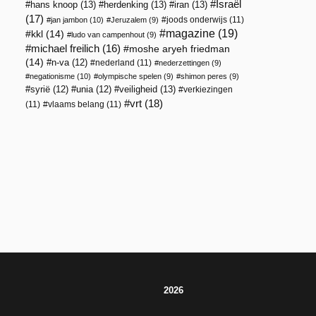
Israël
hans knoop
(13)
herdenking
(13)
iran
(13)
(17)
joods onderwijs
(11)
jan jambon
(10)
Jeruzalem
(9)
magazine
(19)
kkl
(14)
ludo van campenhout
(9)
michael freilich
(16)
moshe aryeh friedman
(14)
n-va
(12)
nederland
(11)
nederzettingen
(9)
negationisme
(10)
olympische spelen
(9)
shimon peres
(9)
veiligheid
(13)
syrië
(12)
unia
(12)
verkiezingen
vrt
(18)
(11)
vlaams belang
(11)
2026