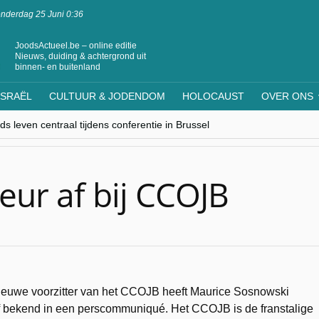
nderdag 25 Juni 0:36
JoodsActueel.be – online editie
Nieuws, duiding & achtergrond uit
binnen- en buitenland
ISRAËL
CULTUUR & JODENDOM
HOLOCAUST
OVER ONS
s leven centraal tijdens conferentie in Brussel
ere Westen minderheden begrijpt”, Jinnih Beels (Vooruit)
rassing van Oost-Europa
laagdenbank”
nwerking met Mishpacha voor kosher travel en simchas wereldwijd
eur af bij CCOJB
nieuwe voorzitter van het CCOJB heeft Maurice Sosnowski
f bekend in een perscommuniqué. Het CCOJB is de franstalige