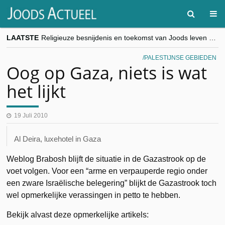
LAATSTE
Religieuze besnijdenis en toekomst van Joods leven centraal tijdens conferentie in Brussel
“Besnijdenisdebat toont hoe moeilijk seculiere Westen minderheden begrijpt”, Jinnih Beels (Vooruit)
CITYTRIP | ROEMENIË – Boekarest: de verrassing van Oost-Europa
PALESTIJNSE GEBIEDEN
“Vandaag zit elke Jood in België op de beklaagdenbank”
Oog op Gaza, niets is wat
goKosher lanceert nieuwe website en samenwerking met Mishpacha voor kosher travel en simchas wereldwijd
het lijkt
19 Juli 2010
Al Deira, luxehotel in Gaza
Weblog Brabosh blijft de situatie in de Gazastrook op de
voet volgen. Voor een “arme en verpauperde regio onder
een zware Israëlische belegering” blijkt de Gazastrook toch
wel opmerkelijke verassingen in petto te hebben.
Bekijk alvast deze opmerkelijke artikels: