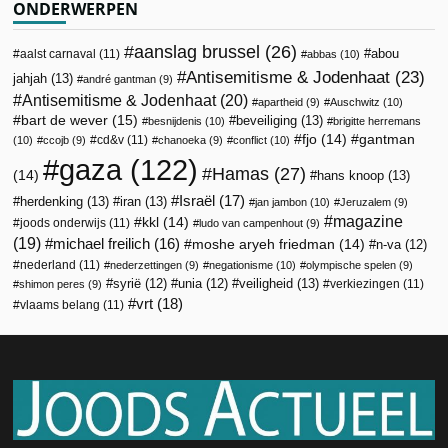
ONDERWERPEN
aanslag brussel
(26)
abou
aalst carnaval
(11)
abbas
(10)
Antisemitisme & Jodenhaat
(23)
jahjah
(13)
andré gantman
(9)
Antisemitisme & Jodenhaat
(20)
apartheid
(9)
Auschwitz
(10)
bart de wever
(15)
beveiliging
(13)
besnijdenis
(10)
brigitte herremans
fjo
(14)
gantman
cd&v
(11)
(10)
ccojb
(9)
chanoeka
(9)
conflict
(10)
gaza
(122)
Hamas
(27)
(14)
hans knoop
(13)
Israël
(17)
herdenking
(13)
iran
(13)
jan jambon
(10)
Jeruzalem
(9)
magazine
kkl
(14)
joods onderwijs
(11)
ludo van campenhout
(9)
(19)
michael freilich
(16)
moshe aryeh friedman
(14)
n-va
(12)
nederland
(11)
nederzettingen
(9)
negationisme
(10)
olympische spelen
(9)
veiligheid
(13)
syrië
(12)
unia
(12)
verkiezingen
(11)
shimon peres
(9)
vrt
(18)
vlaams belang
(11)