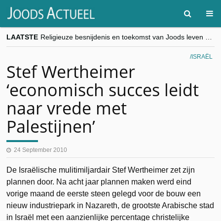
LAATSTE
Religieuze besnijdenis en toekomst van Joods leven centraal tijdens conferentie in Brussel
“Besnijdenisdebat toont hoe moeilijk seculiere Westen minderheden begrijpt”, Jinnih Beels (Vooruit)
CITYTRIP | ROEMENIË – Boekarest: de verrassing van Oost-Europa
ISRAËL
“Vandaag zit elke Jood in België op de beklaagdenbank”
Stef Wertheimer
goKosher lanceert nieuwe website en samenwerking met Mishpacha voor kosher travel en simchas wereldwijd
‘economisch succes leidt
naar vrede met
Palestijnen’
24 September 2010
De Israëlische mulitimiljardair Stef Wertheimer zet zijn
plannen door. Na acht jaar plannen maken werd eind
vorige maand de eerste steen gelegd voor de bouw een
nieuw industriepark in Nazareth, de grootste Arabische stad
in Israël met een aanzienlijke percentage christelijke