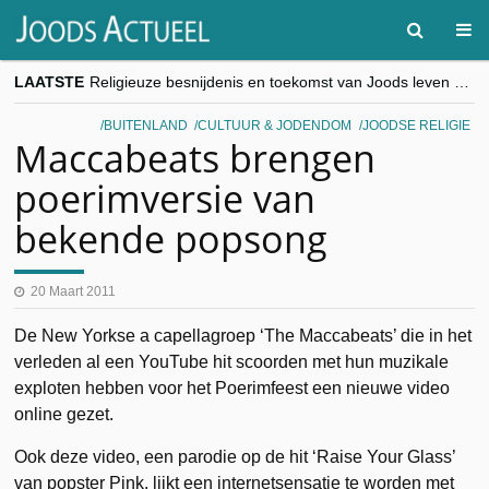
LAATSTE
Religieuze besnijdenis en toekomst van Joods leven centraal tijdens conferentie in Brussel
“Besnijdenisdebat toont hoe moeilijk seculiere Westen minderheden begrijpt”, Jinnih Beels (Vooruit)
CITYTRIP | ROEMENIË – Boekarest: de verrassing van Oost-Europa
BUITENLAND
CULTUUR & JODENDOM
JOODSE RELIGIE
“Vandaag zit elke Jood in België op de beklaagdenbank”
Maccabeats brengen
goKosher lanceert nieuwe website en samenwerking met Mishpacha voor kosher travel en simchas wereldwijd
poerimversie van
bekende popsong
20 Maart 2011
De New Yorkse a capellagroep ‘The Maccabeats’ die in het
verleden al een YouTube hit scoorden met hun muzikale
exploten hebben voor het Poerimfeest een nieuwe video
online gezet.
Ook deze video, een parodie op de hit ‘Raise Your Glass’
van popster Pink, lijkt een internetsensatie te worden met