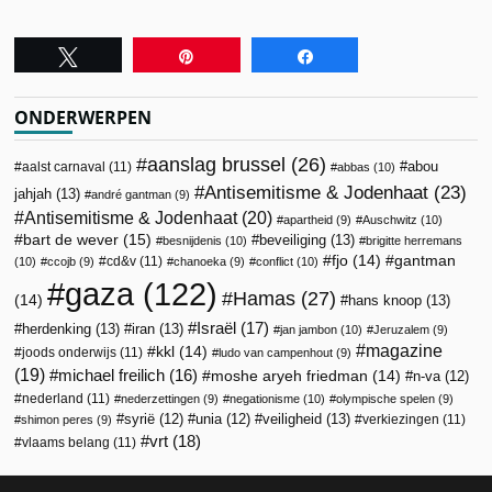
Tweet
Pin
Share
ONDERWERPEN
aanslag brussel
(26)
abou
aalst carnaval
(11)
abbas
(10)
Antisemitisme & Jodenhaat
(23)
jahjah
(13)
andré gantman
(9)
Antisemitisme & Jodenhaat
(20)
apartheid
(9)
Auschwitz
(10)
bart de wever
(15)
beveiliging
(13)
besnijdenis
(10)
brigitte herremans
fjo
(14)
gantman
cd&v
(11)
(10)
ccojb
(9)
chanoeka
(9)
conflict
(10)
gaza
(122)
Hamas
(27)
(14)
hans knoop
(13)
Israël
(17)
herdenking
(13)
iran
(13)
jan jambon
(10)
Jeruzalem
(9)
magazine
kkl
(14)
joods onderwijs
(11)
ludo van campenhout
(9)
(19)
michael freilich
(16)
moshe aryeh friedman
(14)
n-va
(12)
nederland
(11)
nederzettingen
(9)
negationisme
(10)
olympische spelen
(9)
veiligheid
(13)
syrië
(12)
unia
(12)
verkiezingen
(11)
shimon peres
(9)
vrt
(18)
vlaams belang
(11)