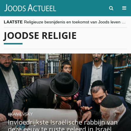
LAATSTE
Religieuze besnijdenis en toekomst van Joods leven centraal tijdens conferentie in Brussel
“Besnijdenisdebat toont hoe moeilijk seculiere Westen minderheden begrijpt”, Jinnih Beels (Vooruit)
JOODSE RELIGIE
CITYTRIP | ROEMENIË – Boekarest: de verrassing van Oost-Europa
“Vandaag zit elke Jood in België op de beklaagdenbank”
goKosher lanceert nieuwe website en samenwerking met Mishpacha voor kosher travel en simchas wereldwijd
KANIEVSKY
Invloedrijkste Israëlische rabbijn van
deze eeuw te ruste gelegd in Israël