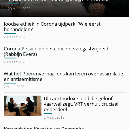
20 Maart 2022
Joodse ethiek in Corona tijdperk: ‘Wie eerst
behandelen?’
23 Maart 2020
Corona-Pesach en het concept van gastvrijheid
(Rabbijn Evers)
23 Maart 2020
Wat het Poerimverhaal ons kan leren over assimilatie
en antisemitisme
2 Maart 2020
Ultraorthodoxe jood die geloof
vaarwel zegt, VRT verhult cruciaal
onderdeel
1 Maart 2019
Karrewiet op Ketnet over Chanoeka