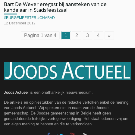
Bart De Wever eregast bij aansteken van de
kandelaar in Stadsfeestzaal
BURGEMEESTER
CHABAD
12 December 2012
Pagina 1 van 4
1
2
3
4
»
Joods Actueel
is een onafhankelijk nieuwsmedium.
De artikels en opiniestukken van de redactie vertolken enkel de mening
van Joods Actueel. Wij spreken niet in naam van de Joodse
gemeenschap. De Joodse gemeenschap in België heeft geen
gemandateerde feitelijke vertegenwoordiging. Het staat iedereen vrij om
een eigen mening te hebben en die te verkondigen.