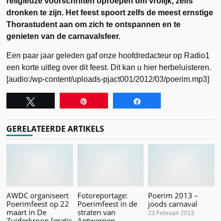
religieuze voorschriften oproepen om vrolijk, zelfs
dronken te zijn. Het feest spoort zelfs de meest ernstige
Thorastudent aan om zich te ontspannen en te
genieten van de carnavalsfeer.
Een paar jaar geleden gaf onze hoofdredacteur op Radio1
een korte uitleg over dit feest. Dit kan u hier herbeluisteren.
[audio:/wp-content/uploads-pjact001/2012/03/poerim.mp3]
Tweet
Pin
Share
GERELATEERDE ARTIKELS
AWDC organiseert
Fotoreportage:
Poerim 2013 –
Poerimfeest op 22
Poerimfeest in de
joods carnaval
maart in De
straten van
23 Februari 2013
Zuiderkroon [gratis
Antwerpen