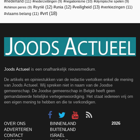
nederland
(11)
nederzettingen
(9)
negationisme
(10)
olympische spelen
(9)
veiligheid
(13)
syrië
(12)
unia
(12)
verkiezingen
(11)
shimon peres
(9)
vrt
(18)
vlaams belang
(11)
Joods Actueel
is een onafhankelijk nieuwsmedium.
De artikels en opiniestukken van de redactie vertolken enkel de mening
van Joods Actueel. Wij spreken niet in naam van de Joodse
gemeenschap. De Joodse gemeenschap in België heeft geen
gemandateerde feitelijke vertegenwoordiging. Het staat iedereen vrij om
een eigen mening te hebben en die te verkondigen.
2026
OVER ONS
BINNENLAND
ADVERTEREN
BUITENLAND
CONTACT
ISRAËL