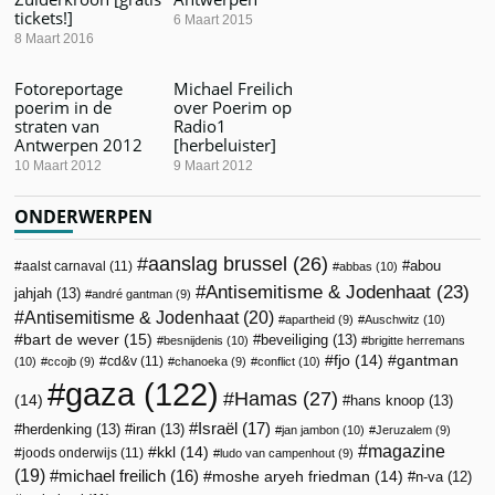
tickets!]
6 Maart 2015
8 Maart 2016
Fotoreportage
Michael Freilich
poerim in de
over Poerim op
straten van
Radio1
Antwerpen 2012
[herbeluister]
10 Maart 2012
9 Maart 2012
ONDERWERPEN
aanslag brussel
(26)
abou
aalst carnaval
(11)
abbas
(10)
Antisemitisme & Jodenhaat
(23)
jahjah
(13)
andré gantman
(9)
Antisemitisme & Jodenhaat
(20)
apartheid
(9)
Auschwitz
(10)
bart de wever
(15)
beveiliging
(13)
besnijdenis
(10)
brigitte herremans
fjo
(14)
gantman
cd&v
(11)
(10)
ccojb
(9)
chanoeka
(9)
conflict
(10)
gaza
(122)
Hamas
(27)
(14)
hans knoop
(13)
Israël
(17)
herdenking
(13)
iran
(13)
jan jambon
(10)
Jeruzalem
(9)
magazine
kkl
(14)
joods onderwijs
(11)
ludo van campenhout
(9)
(19)
michael freilich
(16)
moshe aryeh friedman
(14)
n-va
(12)