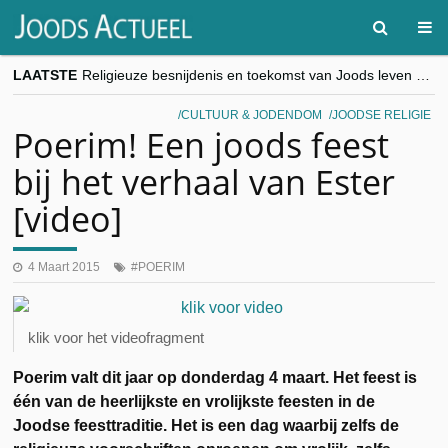
LAATSTE
Religieuze besnijdenis en toekomst van Joods leven centraal tijdens conferentie in Brussel
“Besnijdenisdebat toont hoe moeilijk seculiere Westen minderheden begrijpt”, Jinnih Beels (Vooruit)
CITYTRIP | ROEMENIË – Boekarest: de verrassing van Oost-Europa
CULTUUR & JODENDOM
JOODSE RELIGIE
“Vandaag zit elke Jood in België op de beklaagdenbank”
Poerim! Een joods feest
goKosher lanceert nieuwe website en samenwerking met Mishpacha voor kosher travel en simchas wereldwijd
bij het verhaal van Ester
[video]
4 Maart 2015
POERIM
klik voor het videofragment
Poerim valt dit jaar op donderdag 4 maart. Het feest is
één van de heerlijkste en vrolijkste feesten in de
Joodse feesttraditie. Het is een dag waarbij zelfs de