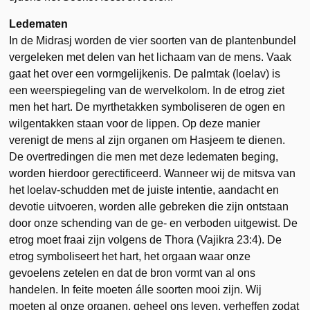
Ledematen
In de Midrasj worden de vier soorten van de plantenbundel
vergeleken met delen van het lichaam van de mens. Vaak
gaat het over een vormgelijkenis. De palmtak (loelav) is
een weerspiegeling van de wervelkolom. In de etrog ziet
men het hart. De myrthetakken symboliseren de ogen en
wilgentakken staan voor de lippen. Op deze manier
verenigt de mens al zijn organen om Hasjeem te dienen.
De overtredingen die men met deze ledematen beging,
worden hierdoor gerectificeerd. Wanneer wij de mitsva van
het loelav-schudden met de juiste intentie, aandacht en
devotie uitvoeren, worden alle gebreken die zijn ontstaan
door onze schending van de ge- en verboden uitgewist. De
etrog moet fraai zijn volgens de Thora (Vajikra 23:4). De
etrog symboliseert het hart, het orgaan waar onze
gevoelens zetelen en dat de bron vormt van al ons
handelen. In feite moeten álle soorten mooi zijn. Wij
moeten al onze organen, geheel ons leven, verheffen zodat