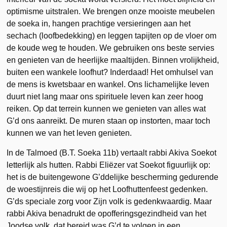
optimisme uitstralen. We brengen onze mooiste meubelen
de soeka in, hangen prachtige versieringen aan het
sechach (loofbedekking) en leggen tapijten op de vloer om
de koude weg te houden. We gebruiken ons beste servies
en genieten van de heerlijke maaltijden. Binnen vrolijkheid,
buiten een wankele loofhut? Inderdaad! Het omhulsel van
de mens is kwetsbaar en wankel. Ons lichamelijke leven
duurt niet lang maar ons spirituele leven kan zeer hoog
reiken. Op dat terrein kunnen we genieten van alles wat
G’d ons aanreikt. De muren staan op instorten, maar toch
kunnen we van het leven genieten.
In de Talmoed (B.T. Soeka 11b) vertaalt rabbi Akiva Soekot
letterlijk als hutten. Rabbi Eliëzer vat Soekot figuurlijk op:
het is de buitengewone G’ddelijke bescherming gedurende
de woestijnreis die wij op het Loofhuttenfeest gedenken.
G’ds speciale zorg voor Zijn volk is gedenkwaardig. Maar
rabbi Akiva benadrukt de opofferingsgezindheid van het
Joodse volk, dat bereid was G’d te volgen in een