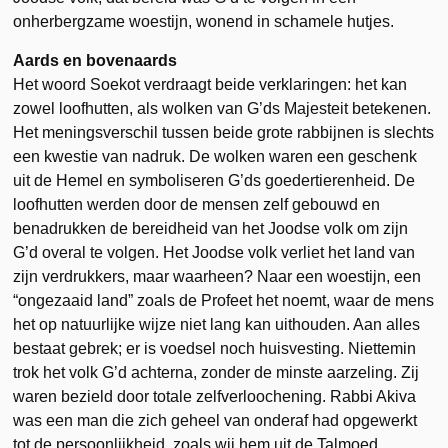
onherbergzame woestijn, wonend in schamele hutjes.
Aards en bovenaards
Het woord Soekot verdraagt beide verklaringen: het kan
zowel loofhutten, als wolken van G’ds Majesteit betekenen.
Het meningsverschil tussen beide grote rabbijnen is slechts
een kwestie van nadruk. De wolken waren een geschenk
uit de Hemel en symboliseren G’ds goedertierenheid. De
loofhutten werden door de mensen zelf gebouwd en
benadrukken de bereidheid van het Joodse volk om zijn
G’d overal te volgen. Het Joodse volk verliet het land van
zijn verdrukkers, maar waarheen? Naar een woestijn, een
“ongezaaid land” zoals de Profeet het noemt, waar de mens
het op natuurlijke wijze niet lang kan uithouden. Aan alles
bestaat gebrek; er is voedsel noch huisvesting. Niettemin
trok het volk G’d achterna, zonder de minste aarzeling. Zij
waren bezield door totale zelfverloochening. Rabbi Akiva
was een man die zich geheel van onderaf had opgewerkt
tot de persoonlijkheid, zoals wij hem uit de Talmoed