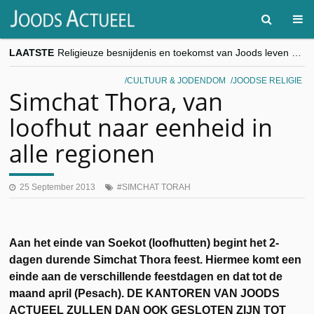
LAATSTE
Religieuze besnijdenis en toekomst van Joods leven centraal tijdens conferentie in Brussel
“Besnijdenisdebat toont hoe moeilijk seculiere Westen minderheden begrijpt”, Jinnih Beels (Vooruit)
CITYTRIP | ROEMENIË – Boekarest: de verrassing van Oost-Europa
CULTUUR & JODENDOM
JOODSE RELIGIE
“Vandaag zit elke Jood in België op de beklaagdenbank”
Simchat Thora, van
goKosher lanceert nieuwe website en samenwerking met Mishpacha voor kosher travel en simchas wereldwijd
loofhut naar eenheid in
alle regionen
25 September 2013
SIMCHAT TORAH
Aan het einde van Soekot (loofhutten) begint het 2-
dagen durende Simchat Thora feest. Hiermee komt een
einde aan de verschillende feestdagen en dat tot de
maand april (Pesach). DE KANTOREN VAN JOODS
ACTUEEL ZULLEN DAN OOK GESLOTEN ZIJN TOT