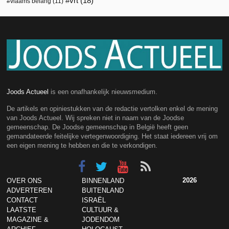
vrt
(18)
vlaams belang
(11)
Joods Actueel
is een onafhankelijk nieuwsmedium.
De artikels en opiniestukken van de redactie vertolken enkel de mening
van Joods Actueel. Wij spreken niet in naam van de Joodse
gemeenschap. De Joodse gemeenschap in België heeft geen
gemandateerde feitelijke vertegenwoordiging. Het staat iedereen vrij om
een eigen mening te hebben en die te verkondigen.
2026
OVER ONS
BINNENLAND
ADVERTEREN
BUITENLAND
CONTACT
ISRAËL
LAATSTE
CULTUUR &
MAGAZINE &
JODENDOM