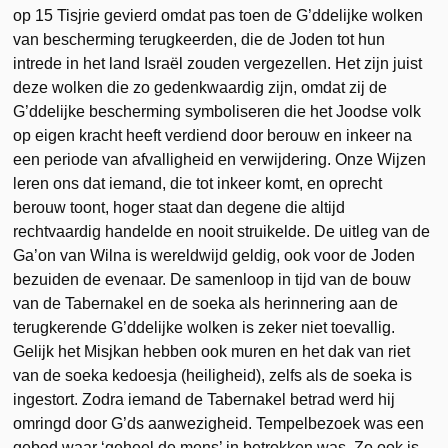
op 15 Tisjrie gevierd omdat pas toen de G’ddelijke wolken
van bescherming terugkeerden, die de Joden tot hun
intrede in het land Israël zouden vergezellen. Het zijn juist
deze wolken die zo gedenkwaardig zijn, omdat zij de
G’ddelijke bescherming symboliseren die het Joodse volk
op eigen kracht heeft verdiend door berouw en inkeer na
een periode van afvalligheid en verwijdering. Onze Wijzen
leren ons dat iemand, die tot inkeer komt, en oprecht
berouw toont, hoger staat dan degene die altijd
rechtvaardig handelde en nooit struikelde. De uitleg van de
Ga’on van Wilna is wereldwijd geldig, ook voor de Joden
bezuiden de evenaar. De samenloop in tijd van de bouw
van de Tabernakel en de soeka als herinnering aan de
terugkerende G’ddelijke wolken is zeker niet toevallig.
Gelijk het Misjkan hebben ook muren en het dak van riet
van de soeka kedoesja (heiligheid), zelfs als de soeka is
ingestort. Zodra iemand de Tabernakel betrad werd hij
omringd door G’ds aanwezigheid. Tempelbezoek was een
gebod waar ‘geheel de mens’ in betrokken was. Zo ook is