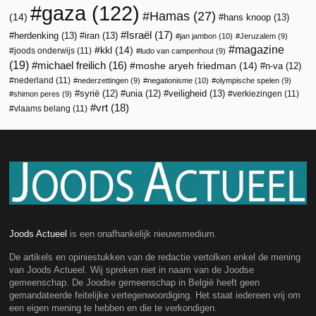
gaza
(122)
Hamas
(27)
(14)
hans knoop
(13)
Israël
(17)
herdenking
(13)
iran
(13)
jan jambon
(10)
Jeruzalem
(9)
magazine
kkl
(14)
joods onderwijs
(11)
ludo van campenhout
(9)
(19)
michael freilich
(16)
moshe aryeh friedman
(14)
n-va
(12)
nederland
(11)
nederzettingen
(9)
negationisme
(10)
olympische spelen
(9)
veiligheid
(13)
syrië
(12)
unia
(12)
verkiezingen
(11)
shimon peres
(9)
vrt
(18)
vlaams belang
(11)
Joods Actueel
is een onafhankelijk nieuwsmedium.
De artikels en opiniestukken van de redactie vertolken enkel de mening
van Joods Actueel. Wij spreken niet in naam van de Joodse
gemeenschap. De Joodse gemeenschap in België heeft geen
gemandateerde feitelijke vertegenwoordiging. Het staat iedereen vrij om
een eigen mening te hebben en die te verkondigen.