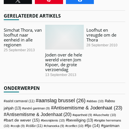
GERELATEERDE ARTIKELS
Simchat Thora, van
Loofhut en
loofhut naar
vreugde om de
eenheid in alle
Thora
regionen
28 September 2010
25 September 2013
Joden over de hele
wereld vieren Jom
Kipoer, de grote
verzoendag
13 September 2013
ONDERWERPEN
aanslag brussel
(26)
abou
aalst carnaval
(11)
abbas
(10)
Antisemitisme & Jodenhaat
(23)
jahjah
(13)
andré gantman
(9)
Antisemitisme & Jodenhaat
(20)
apartheid
(9)
Auschwitz
(10)
bart de wever
(15)
beveiliging
(13)
besnijdenis
(10)
brigitte herremans
fjo
(14)
gantman
cd&v
(11)
(10)
ccojb
(9)
chanoeka
(9)
conflict
(10)