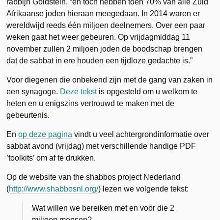
rabbijn Goldstein, “en toch hebben toen 70% van alle Zuid
Afrikaanse joden hieraan meegedaan. In 2014 waren er
wereldwijd reeds één miljoen deelnemers. Over een paar
weken gaat het weer gebeuren. Op vrijdagmiddag 11
november zullen 2 miljoen joden de boodschap brengen
dat de sabbat in ere houden een tijdloze gedachte is.”
Voor diegenen die onbekend zijn met de gang van zaken in
een synagoge.
Deze tekst
is opgesteld om u welkom te
heten en u enigszins vertrouwd te maken met de
gebeurtenis.
En
op deze pagina
vindt u veel achtergrondinformatie over
sabbat avond (vrijdag) met verschillende handige PDF
’toolkits’ om af te drukken.
Op de website van the shabbos project Nederland
(
http://www.shabbosnl.org/
) lezen we volgende tekst:
Wat willen we bereiken met en voor die 2
miljoen mensen?