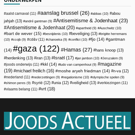
ONDERWERPEN
aanslag brussel
(26)
abou
aalst carnaval
(11)
abbas
(10)
Antisemitisme & Jodenhaat
(23)
jahjah
(13)
andré gantman
(9)
Antisemitisme & Jodenhaat
(20)
apartheid
(9)
Auschwitz
(10)
bart de wever
(15)
beveiliging
(13)
besnijdenis
(10)
brigitte herremans
fjo
(14)
gantman
cd&v
(11)
(10)
ccojb
(9)
chanoeka
(9)
conflict
(10)
gaza
(122)
Hamas
(27)
(14)
hans knoop
(13)
Israël
(17)
herdenking
(13)
iran
(13)
jan jambon
(10)
Jeruzalem
(9)
magazine
kkl
(14)
joods onderwijs
(11)
ludo van campenhout
(9)
(19)
michael freilich
(16)
moshe aryeh friedman
(14)
n-va
(12)
nederland
(11)
nederzettingen
(9)
negationisme
(10)
olympische spelen
(9)
veiligheid
(13)
syrië
(12)
unia
(12)
verkiezingen
(11)
shimon peres
(9)
vrt
(18)
vlaams belang
(11)