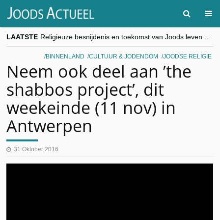
LAATSTE
Religieuze besnijdenis en toekomst van Joods leven centraal tijdens conferentie in Brussel
“Besnijdenisdebat toont hoe moeilijk seculiere Westen minderheden begrijpt”, Jinnih Beels (Vooruit)
CITYTRIP | ROEMENIË – Boekarest: de verrassing van Oost-Europa
BINNENLAND
CULTUUR & JODENDOM
JOODSE RELIGIE
“Vandaag zit elke Jood in België op de beklaagdenbank”
Neem ook deel aan ’the
goKosher lanceert nieuwe website en samenwerking met Mishpacha voor kosher travel en simchas wereldwijd
shabbos project’, dit
weekeinde (11 nov) in
Antwerpen
31 Oktober 2016