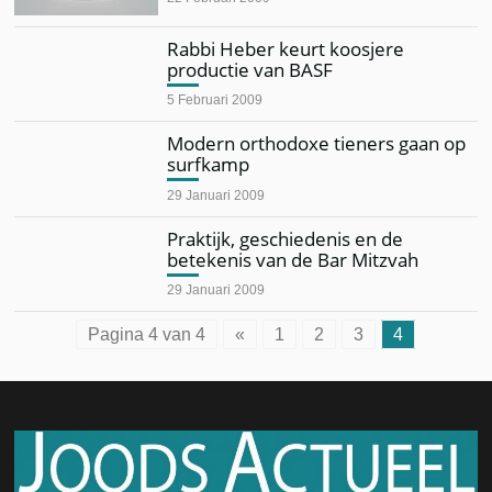
Rabbi Heber keurt koosjere
productie van BASF
5 Februari 2009
Modern orthodoxe tieners gaan op
surfkamp
29 Januari 2009
Praktijk, geschiedenis en de
betekenis van de Bar Mitzvah
29 Januari 2009
Pagina 4 van 4
«
1
2
3
4