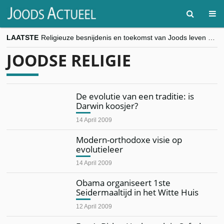
LAATSTE
Religieuze besnijdenis en toekomst van Joods leven centraal tijdens conferentie in Brussel
“Besnijdenisdebat toont hoe moeilijk seculiere Westen minderheden begrijpt”, Jinnih Beels (Vooruit)
JOODSE RELIGIE
CITYTRIP | ROEMENIË – Boekarest: de verrassing van Oost-Europa
“Vandaag zit elke Jood in België op de beklaagdenbank”
goKosher lanceert nieuwe website en samenwerking met Mishpacha voor kosher travel en simchas wereldwijd
De evolutie van een traditie: is
Darwin koosjer?
14 April 2009
Modern-orthodoxe visie op
evolutieleer
14 April 2009
Obama organiseert 1ste
Seidermaaltijd in het Witte Huis
12 April 2009