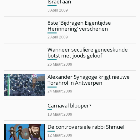
Israël aan
3 April 2009
8ste ‘Bijdragen Eigentijdse
Herinnering’ verschenen
2 April 2009
Wanneer seculiere geneeskunde
botst met joods geloof
26 Maart 2009
Alexander Synagoge krijgt nieuwe
Torahrol in Antwerpen
24 Maart 2009
Carnaval blooper?
18 Maart 2009
De controversiele rabbi Shmuel
12 Maart 2009