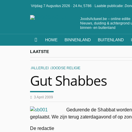
Vrijdag 7 Augustus 2026
·
24 Av, 5786
·
Laatste publicatie:
Dond
JoodsActueel.be – online editie
Nieuws, duiding & achtergrond u
binnen- en buitenland
HOME
BINNENLAND
BUITENLAND
LAATSTE
ALLERLEI
JOODSE RELIGIE
Gut Shabbes
3 April 2009
Gedurende de Shabbat worden
geplaatst. We zijn terug zaterdagavond of op z
De redactie