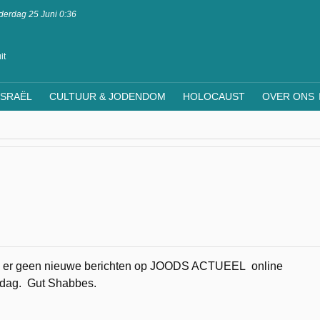
erdag 25 Juni 0:36
it
ISRAËL
CULTUUR & JODENDOM
HOLOCAUST
OVER ONS
 er geen nieuwe berichten op JOODS ACTUEEL online
ondag. Gut Shabbes.