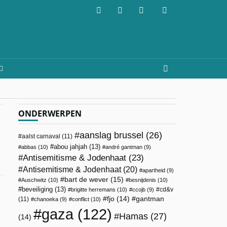
ONDERWERPEN
aanslag brussel
(26)
aalst carnaval
(11)
abou jahjah
(13)
abbas
(10)
andré gantman
(9)
Antisemitisme & Jodenhaat
(23)
Antisemitisme & Jodenhaat
(20)
apartheid
(9)
bart de wever
(15)
Auschwitz
(10)
besnijdenis
(10)
beveiliging
(13)
cd&v
brigitte herremans
(10)
ccojb
(9)
fjo
(14)
gantman
(11)
chanoeka
(9)
conflict
(10)
gaza
(122)
Hamas
(27)
(14)