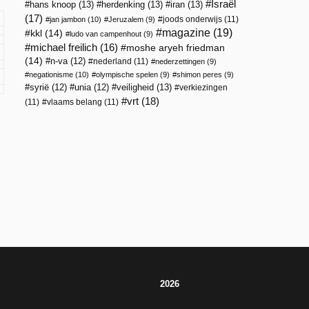
Israël
hans knoop
(13)
herdenking
(13)
iran
(13)
(17)
joods onderwijs
(11)
jan jambon
(10)
Jeruzalem
(9)
magazine
(19)
kkl
(14)
ludo van campenhout
(9)
michael freilich
(16)
moshe aryeh friedman
(14)
n-va
(12)
nederland
(11)
nederzettingen
(9)
negationisme
(10)
olympische spelen
(9)
shimon peres
(9)
veiligheid
(13)
syrië
(12)
unia
(12)
verkiezingen
vrt
(18)
(11)
vlaams belang
(11)
2026