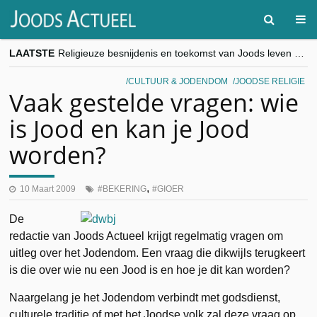
LAATSTE
Religieuze besnijdenis en toekomst van Joods leven centraal tijdens conferentie in Brussel
“Besnijdenisdebat toont hoe moeilijk seculiere Westen minderheden begrijpt”, Jinnih Beels (Vooruit)
CITYTRIP | ROEMENIË – Boekarest: de verrassing van Oost-Europa
CULTUUR & JODENDOM
JOODSE RELIGIE
“Vandaag zit elke Jood in België op de beklaagdenbank”
Vaak gestelde vragen: wie
goKosher lanceert nieuwe website en samenwerking met Mishpacha voor kosher travel en simchas wereldwijd
is Jood en kan je Jood
worden?
,
10 Maart 2009
BEKERING
GIOER
De
redactie van Joods Actueel krijgt regelmatig vragen om
uitleg over het Jodendom. Een vraag die dikwijls terugkeert
is die over wie nu een Jood is en hoe je dit kan worden?
Naargelang je het Jodendom verbindt met godsdienst,
culturele traditie of met het Joodse volk zal deze vraag op