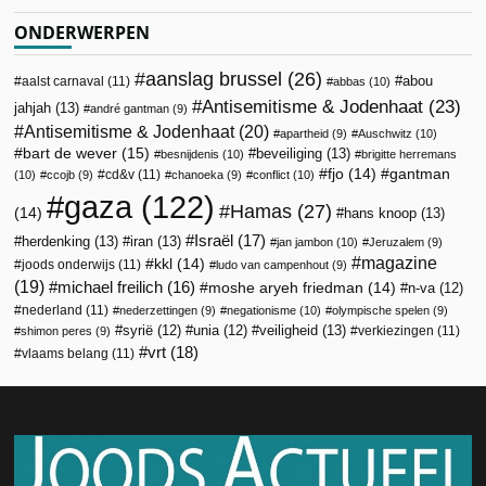
ONDERWERPEN
aanslag brussel
(26)
abou
aalst carnaval
(11)
abbas
(10)
Antisemitisme & Jodenhaat
(23)
jahjah
(13)
andré gantman
(9)
Antisemitisme & Jodenhaat
(20)
apartheid
(9)
Auschwitz
(10)
bart de wever
(15)
beveiliging
(13)
besnijdenis
(10)
brigitte herremans
fjo
(14)
gantman
cd&v
(11)
(10)
ccojb
(9)
chanoeka
(9)
conflict
(10)
gaza
(122)
Hamas
(27)
(14)
hans knoop
(13)
Israël
(17)
herdenking
(13)
iran
(13)
jan jambon
(10)
Jeruzalem
(9)
magazine
kkl
(14)
joods onderwijs
(11)
ludo van campenhout
(9)
(19)
michael freilich
(16)
moshe aryeh friedman
(14)
n-va
(12)
nederland
(11)
nederzettingen
(9)
negationisme
(10)
olympische spelen
(9)
veiligheid
(13)
syrië
(12)
unia
(12)
verkiezingen
(11)
shimon peres
(9)
vrt
(18)
vlaams belang
(11)