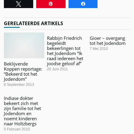
Tweet
Pin
Share
GERELATEERDE ARTIKELS
Rabbijn Friedrich
Gioer – overgang
begeleidt
tot het Jodendom
bekeerlingen tot
7 Mei 2010
het Jodendom “Ik
raad iedereen het
joodse geloof af”
Beklijvende
Koppen reportage:
20 Juni 2011
“Bekeerd tot het
Jodendom”
8 September 2013
Indiase dokter
bekeert zich met
zijn familie tot het
Jodendom en
noemt kinderen
naar Holtzbergs
5 Februari 2010