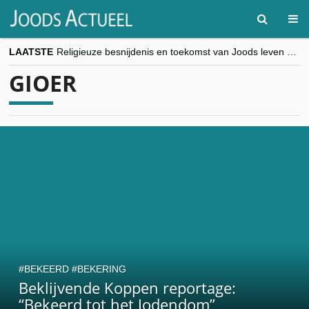
LAATSTE
Religieuze besnijdenis en toekomst van Joods leven centraal tijdens conferentie in Brussel
“Besnijdenisdebat toont hoe moeilijk seculiere Westen minderheden begrijpt”, Jinnih Beels (Vooruit)
GIOER
CITYTRIP | ROEMENIË – Boekarest: de verrassing van Oost-Europa
“Vandaag zit elke Jood in België op de beklaagdenbank”
goKosher lanceert nieuwe website en samenwerking met Mishpacha voor kosher travel en simchas wereldwijd
BEKEERD
BEKERING
Beklijvende Koppen reportage:
“Bekeerd tot het Jodendom”