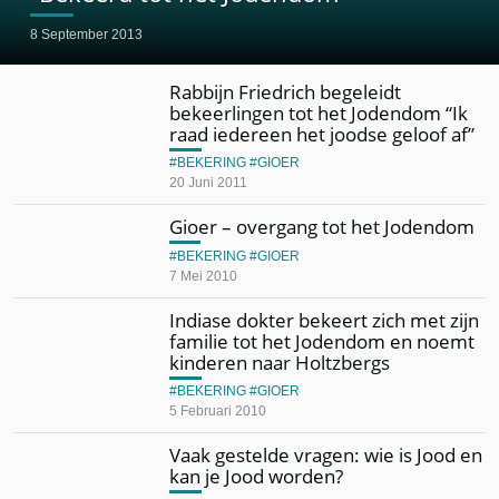
8 September 2013
Rabbijn Friedrich begeleidt
bekeerlingen tot het Jodendom “Ik
raad iedereen het joodse geloof af”
BEKERING
GIOER
20 Juni 2011
Gioer – overgang tot het Jodendom
BEKERING
GIOER
7 Mei 2010
Indiase dokter bekeert zich met zijn
familie tot het Jodendom en noemt
kinderen naar Holtzbergs
BEKERING
GIOER
5 Februari 2010
Vaak gestelde vragen: wie is Jood en
kan je Jood worden?