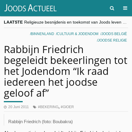
LAATSTE
Religieuze besnijdenis en toekomst van Joods leven centraal tijdens conferentie in Brussel
“Besnijdenisdebat toont hoe moeilijk seculiere Westen minderheden begrijpt”, Jinnih Beels (Vooruit)
CITYTRIP | ROEMENIË – Boekarest: de verrassing van Oost-Europa
BINNENLAND
CULTUUR & JODENDOM
JOODS BELGIË
“Vandaag zit elke Jood in België op de beklaagdenbank”
JOODSE RELIGIE
goKosher lanceert nieuwe website en samenwerking met Mishpacha voor kosher travel en simchas wereldwijd
Rabbijn Friedrich
begeleidt bekeerlingen tot
het Jodendom “Ik raad
iedereen het joodse
geloof af”
,
20 Juni 2011
BEKERING
GIOER
Rabbijn Friedrich (foto: Boubakra)