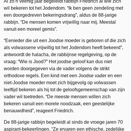
Al zo’n veertig jaar begeleidt rabbijn Friedrich al wie zich
wil bekeren tot het Jodendom. “Ik ben geen zendeling met
een doorgedreven bekeringsdrang”, aldus de 88-jarige
rabbijn. “De mensen komen vrijwillig naar mij. Meestal
vanuit een moreel gemis”.
“Eenieder die uit een Joodse moeder is geboren of die zich
als volwassene vrijwillig tot het Jodendom heeft bekeerd”,
antwoordt de halacha, de rabbijnse regelgeving, op de
vraag: “Wie is Jood?” Het joodse geloof kan dus niet
worden doorgegeven via de vader volgens de strikt
orthodoxe regels. Een kind met een Joodse vader en een
niet-Joodse moeder moet zich bijgevolg op volwassen
leeftijd bekeren als hij tot de geloofsgemeenschap van zijn
vader wil toetreden. “De meeste mensen willen zich
bekeren vanuit een morele noodzaak, een geestelijke
benauwdheid”, reageert Friedrich.
De 88-jarige rabbijn begeleidt al sinds de vroege jaren 70
aspirant-bekeerlingen. “Ze ervaren een ethische, zedelijke