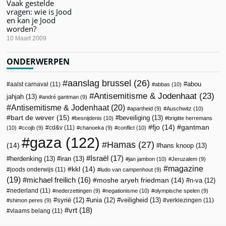
Vaak gestelde
vragen: wie is Jood
en kan je Jood
worden?
10 Maart 2009
ONDERWERPEN
aanslag brussel
(26)
abou
aalst carnaval
(11)
abbas
(10)
Antisemitisme & Jodenhaat
(23)
jahjah
(13)
andré gantman
(9)
Antisemitisme & Jodenhaat
(20)
apartheid
(9)
Auschwitz
(10)
bart de wever
(15)
beveiliging
(13)
besnijdenis
(10)
brigitte herremans
fjo
(14)
gantman
cd&v
(11)
(10)
ccojb
(9)
chanoeka
(9)
conflict
(10)
gaza
(122)
Hamas
(27)
(14)
hans knoop
(13)
Israël
(17)
herdenking
(13)
iran
(13)
jan jambon
(10)
Jeruzalem
(9)
magazine
kkl
(14)
joods onderwijs
(11)
ludo van campenhout
(9)
(19)
michael freilich
(16)
moshe aryeh friedman
(14)
n-va
(12)
nederland
(11)
nederzettingen
(9)
negationisme
(10)
olympische spelen
(9)
veiligheid
(13)
syrië
(12)
unia
(12)
verkiezingen
(11)
shimon peres
(9)
vrt
(18)
vlaams belang
(11)