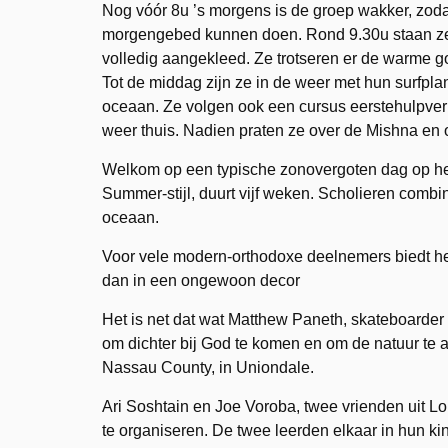
Nog vóór 8u ’s morgens is de groep wakker, zoda
morgengebed kunnen doen. Rond 9.30u staan z
volledig aangekleed. Ze trotseren er de warme go
Tot de middag zijn ze in de weer met hun surfpl
oceaan. Ze volgen ook een cursus eerstehulpver
weer thuis. Nadien praten ze over de Mishna en o
Welkom op een typische zonovergoten dag op he
Summer-stijl, duurt vijf weken. Scholieren combi
oceaan.
Voor vele modern-orthodoxe deelnemers biedt het 
dan in een ongewoon decor
Het is net dat wat Matthew Paneth, skateboarder en
om dichter bij God te komen en om de natuur te 
Nassau County, in Uniondale.
Ari Soshtain en Joe Voroba, twee vrienden uit L
te organiseren. De twee leerden elkaar in hun k