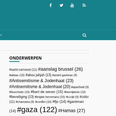
ONDERWERPEN
aanslag brussel
(26)
aalst carnaval
(11)
abou jahjah
(13)
abbas
(10)
andré gantman
(9)
Antisemitisme & Jodenhaat
(23)
Antisemitisme & Jodenhaat
(20)
apartheid
(9)
bart de wever
(15)
Auschwitz
(10)
besnijdenis
(10)
beveiliging
(13)
cd&v
brigitte herremans
(10)
ccojb
(9)
fjo
(14)
gantman
(11)
chanoeka
(9)
conflict
(10)
gaza
(122)
Hamas
(27)
(14)