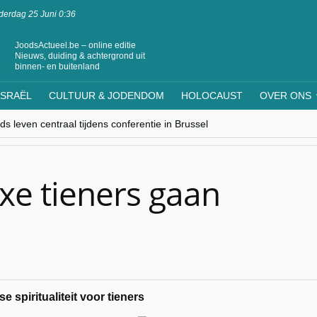
erdag 25 Juni 0:36
JoodsActueel.be – online editie
Nieuws, duiding & achtergrond uit
binnen- en buitenland
ISRAËL
CULTUUR & JODENDOM
HOLOCAUST
OVER ONS
s leven centraal tijdens conferentie in Brussel
ere Westen minderheden begrijpt”, Jinnih Beels (Vooruit)
rassing van Oost-Europa
laagdenbank”
nwerking met Mishpacha voor kosher travel en simchas wereldwijd
e tieners gaan
 spiritualiteit voor tieners