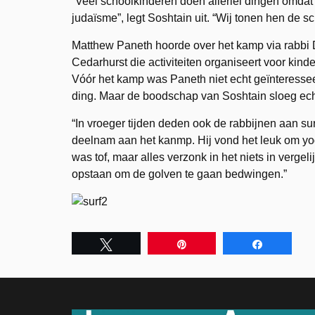
“Veel schoolkinderen doen allerlei dingen omda
judaïsme”, legt Soshtain uit. “Wij tonen hen de s
Matthew Paneth hoorde over het kamp via rabbi Do
Cedarhurst die activiteiten organiseert voor kinde
Vóór het kamp was Paneth niet echt geïnteresseerd
ding. Maar de boodschap van Soshtain sloeg echt
“In vroeger tijden deden ook de rabbijnen aan sur
deelnam aan het kanmp. Hij vond het leuk om yog
was tof, maar alles verzonk in het niets in vergeli
opstaan om de golven te gaan bedwingen.”
Tweet
Pin
Share