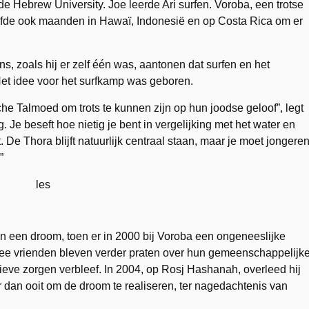
de Hebrew University. Joe leerde Ari surfen. Voroba, een trotse
toefde ook maanden in Hawaï, Indonesië en op Costa Rica om er
, zoals hij er zelf één was, aantonen dat surfen en het
 Het idee voor het surfkamp was geboren.
 Talmoed om trots te kunnen zijn op hun joodse geloof”, legt
g. Je beseft hoe nietig je bent in vergelijking met het water en
t. De Thora blijft natuurlijk centraal staan, maar je moet jongere
”
n een droom, toen er in 2000 bij Voroba een ongeneeslijke
ee vrienden bleven verder praten over hun gemeenschappelijk
tieve zorgen verbleef. In 2004, op Rosj Hashanah, overleed hij
er dan ooit om de droom te realiseren, ter nagedachtenis van