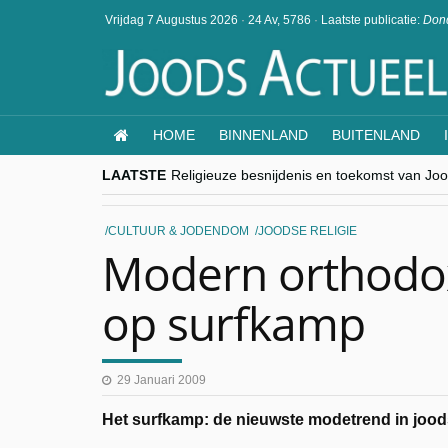
Vrijdag 7 Augustus 2026
·
24 Av, 5786
·
Laatste publicatie:
Dond
HOME
BINNENLAND
BUITENLAND
LAATSTE
Religieuze besnijdenis en toekomst van Jood
“Besnijdenisdebat toont hoe moeilijk seculi
CITYTRIP | ROEMENIË – Boekarest: de ver
“Vandaag zit elke Jood in België op de bek
CULTUUR & JODENDOM
JOODSE RELIGIE
goKosher lanceert nieuwe website en same
Modern orthodox
op surfkamp
29 Januari 2009
Het surfkamp: de nieuwste modetrend in joodse