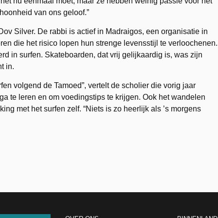
t het nu eenmaal moet, maar ze hebben weinig passie voor het
choonheid van ons geloof.”
v Silver. De rabbi is actief in Madraigos, een organisatie in
ren die het risico lopen hun strenge levensstijl te verloochenen.
 in surfen. Skateboarden, dat vrij gelijkaardig is, was zijn
 in.
fen volgend de Tamoed”, vertelt de scholier die vorig jaar
a te leren en om voedingstips te krijgen. Ook het wandelen
jking met het surfen zelf. “Niets is zo heerlijk als ’s morgens