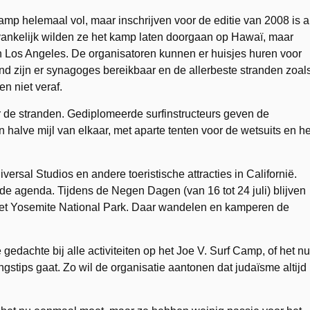
amp helemaal vol, maar inschrijven voor de editie van 2008 is a
nvankelijk wilden ze het kamp laten doorgaan op Hawaï, maar
Los Angeles. De organisatoren kunnen er huisjes huren voor
nd zijn er synagoges bereikbaar en de allerbeste stranden zoal
n niet veraf.
 de stranden. Gediplomeerde surfinstructeurs geven de
 halve mijl van elkaar, met aparte tenten voor de wetsuits en he
ersal Studios en andere toeristische attracties in Californië.
de agenda. Tijdens de Negen Dagen (van 16 tot 24 juli) blijven
 het Yosemite National Park. Daar wandelen en kamperen de
gedachte bij alle activiteiten op het Joe V. Surf Camp, of het nu
stips gaat. Zo wil de organisatie aantonen dat judaïsme altijd