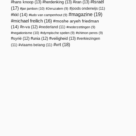
Israël
hans knoop
(13)
herdenking
(13)
iran
(13)
(17)
joods onderwijs
(11)
jan jambon
(10)
Jeruzalem
(9)
magazine
(19)
kkl
(14)
ludo van campenhout
(9)
michael freilich
(16)
moshe aryeh friedman
(14)
n-va
(12)
nederland
(11)
nederzettingen
(9)
negationisme
(10)
olympische spelen
(9)
shimon peres
(9)
veiligheid
(13)
syrië
(12)
unia
(12)
verkiezingen
vrt
(18)
(11)
vlaams belang
(11)