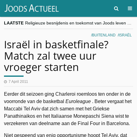
LAATSTE
Religieuze besnijdenis en toekomst van Joods leven centraal tijdens conferentie in Brussel
“Besnijdenisdebat toont hoe moeilijk seculiere Westen minderheden begrijpt”, Jinnih Beels (Vooruit)
CITYTRIP | ROEMENIË – Boekarest: de verrassing van Oost-Europa
BUITENLAND
ISRAËL
“Vandaag zit elke Jood in België op de beklaagdenbank”
Israël in basketfinale?
goKosher lanceert nieuwe website en samenwerking met Mishpacha voor kosher travel en simchas wereldwijd
Match zal twee uur
vroeger starten
7 April 2011
Eerder dit seizoen ging Charleroi roemloos ten onder in de
voorronde van de basketbal
Euroleague
. Beter vergaat het
Maccabi Tel Aviv dat zich samen met het Griekse
Panathinaikos en het Italiaanse Monepaschi Siena wist te
verzekeren van deelname aan de Final Four in Barcelona.
Niet gespeend van enig opportunisme hoopt Tel Aviv, dat