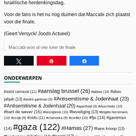
Israëlische herdenkingsdag.
Voor de fans is het nu nog duimen dat Maccabi zich plaatst
voor die finale.
(Geert Versyck/ Joods Actueel)
Maccabi won al vier keer de finale
Tweet
Pin
Share
ONDERWERPEN
aanslag brussel
(26)
abou
aalst carnaval
(11)
abbas
(10)
Antisemitisme & Jodenhaat
(23)
jahjah
(13)
andré gantman
(9)
Antisemitisme & Jodenhaat
(20)
apartheid
(9)
Auschwitz
(10)
bart de wever
(15)
beveiliging
(13)
besnijdenis
(10)
brigitte herremans
fjo
(14)
gantman
cd&v
(11)
(10)
ccojb
(9)
chanoeka
(9)
conflict
(10)
gaza
(122)
Hamas
(27)
(14)
hans knoop
(13)