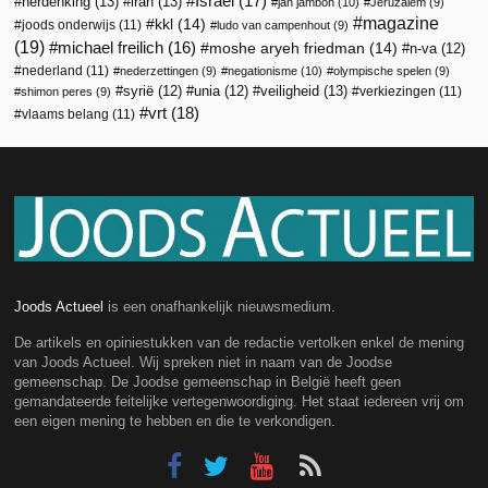
Israël
(17)
herdenking
(13)
iran
(13)
jan jambon
(10)
Jeruzalem
(9)
magazine
kkl
(14)
joods onderwijs
(11)
ludo van campenhout
(9)
(19)
michael freilich
(16)
moshe aryeh friedman
(14)
n-va
(12)
nederland
(11)
nederzettingen
(9)
negationisme
(10)
olympische spelen
(9)
veiligheid
(13)
syrië
(12)
unia
(12)
verkiezingen
(11)
shimon peres
(9)
vrt
(18)
vlaams belang
(11)
Joods Actueel
is een onafhankelijk nieuwsmedium.
De artikels en opiniestukken van de redactie vertolken enkel de mening
van Joods Actueel. Wij spreken niet in naam van de Joodse
gemeenschap. De Joodse gemeenschap in België heeft geen
gemandateerde feitelijke vertegenwoordiging. Het staat iedereen vrij om
een eigen mening te hebben en die te verkondigen.