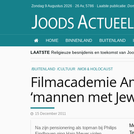
Zondag 9 Augustus 2026
·
26 Av, 5786
·
Laatste publicatie:
Don
HOME
BINNENLAND
BUITENLAND
LAATSTE
Religieuze besnijdenis en toekomst van Jood
“Besnijdenisdebat toont hoe moeilijk seculi
CITYTRIP | ROEMENIË – Boekarest: de ver
“Vandaag zit elke Jood in België op de bek
BUITENLAND
CULTUUR
WOII & HOLOCAUST
goKosher lanceert nieuwe website en same
Filmacademie A
‘mannen met Jew
15 December 2011
Me
Na zijn pensionering als topman bij Philips
Te
Eindhoven ging Hajo Meyer violen