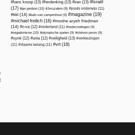
Israël
hans knoop
(13)
herdenking
(13)
iran
(13)
(17)
joods onderwijs
(11)
jan jambon
(10)
Jeruzalem
(9)
magazine
(19)
kkl
(14)
ludo van campenhout
(9)
michael freilich
(16)
moshe aryeh friedman
(14)
n-va
(12)
nederland
(11)
nederzettingen
(9)
negationisme
(10)
olympische spelen
(9)
shimon peres
(9)
veiligheid
(13)
syrië
(12)
unia
(12)
verkiezingen
vrt
(18)
(11)
vlaams belang
(11)
n
t