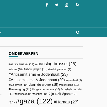
ONDERWERPEN
aanslag brussel
(26)
aalst carnaval
(11)
abou jahjah
(13)
abbas
(10)
andré gantman
(9)
Antisemitisme & Jodenhaat
(23)
Antisemitisme & Jodenhaat
(20)
apartheid
(9)
bart de wever
(15)
Auschwitz
(10)
besnijdenis
(10)
beveiliging
(13)
cd&v
brigitte herremans
(10)
ccojb
(9)
fjo
(14)
gantman
(11)
chanoeka
(9)
conflict
(10)
gaza
(122)
Hamas
(27)
(14)