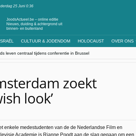
derdag 25 Juni 0:36
JoodsActueel.be – online editie
Nieuws, duiding & achtergrond uit
binnen- en buitenland
ISRAËL
CULTUUR & JODENDOM
HOLOCAUST
OVER ONS
s leven centraal tijdens conferentie in Brussel
ere Westen minderheden begrijpt”, Jinnih Beels (Vooruit)
rassing van Oost-Europa
laagdenbank”
nwerking met Mishpacha voor kosher travel en simchas wereldwijd
msterdam zoekt
ish look’
t enkele medestudenten van de de Nederlandse Film en
levisie Academie is Rianne Poodt aan de slag gegaan om een