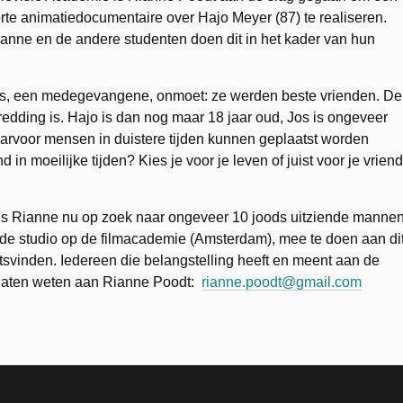
rte animatiedocumentaire over Hajo Meyer (87) te realiseren.
anne en de andere studenten doen dit in het kader van hun
Jos, een medegevangene, onmoet: ze werden beste vrienden. De
 redding is. Hajo is dan nog maar 18 jaar oud, Jos is ongeveer
arvoor mensen in duistere tijden kunnen geplaatst worden
 in moeilijke tijden? Kies je voor je leven of juist voor je vriend
is Rianne nu op zoek naar ongeveer 10 joods uitziende manne
 de studio op de filmacademie (Amsterdam), mee te doen aan di
atsvinden. Iedereen die belangstelling heeft en meent aan de
t laten weten aan Rianne Poodt:
rianne.poodt@gmail.com