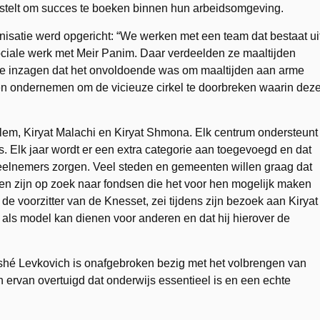
t stelt om succes te boeken binnen hun arbeidsomgeving.
nisatie werd opgericht: “We werken met een team dat bestaat ui
ociale werk met Meir Panim. Daar verdeelden ze maaltijden
die inzagen dat het onvoldoende was om maaltijden aan arme
n ondernemen om de vicieuze cirkel te doorbreken waarin dez
em, Kiryat Malachi en Kiryat Shmona. Elk centrum ondersteunt
s. Elk jaar wordt er een extra categorie aan toegevoegd en dat
deelnemers zorgen. Veel steden en gemeenten willen graag dat
en zijn op zoek naar fondsen die het voor hen mogelijk maken
 de voorzitter van de Knesset, zei tijdens zijn bezoek aan Kiryat
im als model kan dienen voor anderen en dat hij hierover de
oshé Levkovich is onafgebroken bezig met het volbrengen van
ben ervan overtuigd dat onderwijs essentieel is en een echte