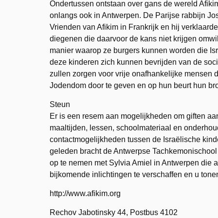
Ondertussen ontstaan over gans de wereld Afikim
onlangs ook in Antwerpen. De Parijse rabbijn Jos
Vrienden van Afikim in Frankrijk en hij verklaar
diegenen die daarvoor de kans niet krijgen omwil
manier waarop ze burgers kunnen worden die Isra
deze kinderen zich kunnen bevrijden van de soc
zullen zorgen voor vrije onafhankelijke mensen d
Jodendom door te geven en op hun beurt hun bro
Steun
Er is een resem aan mogelijkheden om giften aa
maaltijden, lessen, schoolmateriaal en onderhoud 
contactmogelijkheden tussen de Israëlische kind
geleden bracht de Antwerpse Tachkemonischool t
op te nemen met Sylvia Amiel in Antwerpen die acti
bijkomende inlichtingen te verschaffen en u ton
http://www.afikim.org
Rechov Jabotinsky 44, Postbus 4102