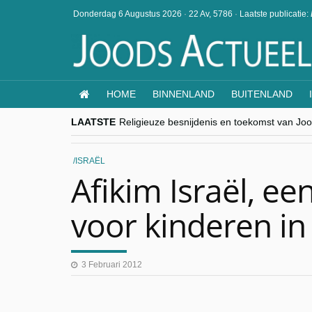
Donderdag 6 Augustus 2026
·
22 Av, 5786
·
Laatste publicatie:
HOME
BINNENLAND
BUITENLAND
LAATSTE
Religieuze besnijdenis en toekomst van Jood
“Besnijdenisdebat toont hoe moeilijk seculi
CITYTRIP | ROEMENIË – Boekarest: de ver
“Vandaag zit elke Jood in België op de bek
ISRAËL
goKosher lanceert nieuwe website en same
Afikim Israël, e
voor kinderen in
3 Februari 2012