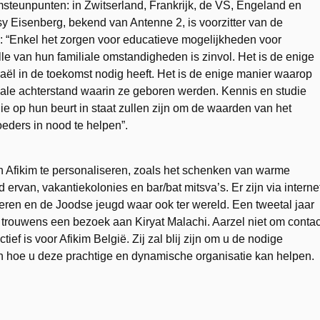
steunpunten: in Zwitserland, Frankrijk, de VS, Engeland en
y Eisenberg, bekend van Antenne 2, is voorzitter van de
de: “Enkel het zorgen voor educatieve mogelijkheden voor
le van hun familiale omstandigheden is zinvol. Het is de enige
ël in de toekomst nodig heeft. Het is de enige manier waarop
iale achterstand waarin ze geboren werden. Kennis en studie
ie op hun beurt in staat zullen zijn om de waarden van het
eders in nood te helpen”.
n Afikim te personaliseren, zoals het schenken van warme
ervan, vakantiekolonies en bar/bat mitsva’s. Er zijn via interne
eren en de Joodse jeugd waar ook ter wereld. Een tweetal jaar
rouwens een bezoek aan Kiryat Malachi. Aarzel niet om contac
ef is voor Afikim België. Zij zal blij zijn om u de nodige
en hoe u deze prachtige en dynamische organisatie kan helpen.