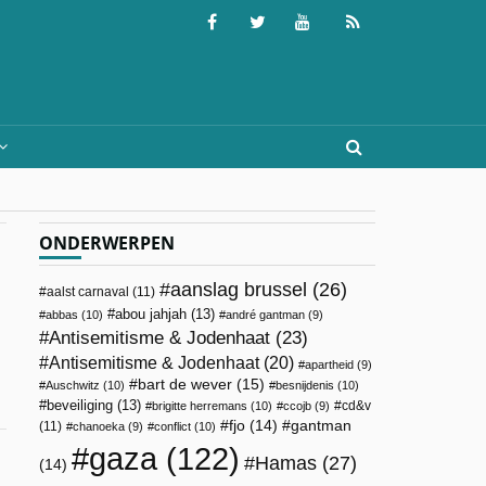
ONDERWERPEN
aanslag brussel
(26)
aalst carnaval
(11)
abou jahjah
(13)
abbas
(10)
andré gantman
(9)
Antisemitisme & Jodenhaat
(23)
Antisemitisme & Jodenhaat
(20)
apartheid
(9)
bart de wever
(15)
Auschwitz
(10)
besnijdenis
(10)
beveiliging
(13)
cd&v
brigitte herremans
(10)
ccojb
(9)
fjo
(14)
gantman
(11)
chanoeka
(9)
conflict
(10)
gaza
(122)
Hamas
(27)
(14)