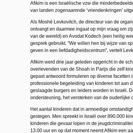
Afikim is een Israëlische vzw die minderbedeelde
van landen zogenaamnde ‘vriendenkringen’ uitge
Als Moshé Levkovitch, de directeur van de organi
ontvangt en daarmee ingaat op mijn vraag om zijn
van de wereld) en Avodat Kodech (een heilig werk
gesprek gebruikt. “We willen hen bij wijze van s
geven in een liefdadigheidscentrum”, vertelt Levk
Afikim werd drie jaar geleden opgericht in de sch
overlevenden van de Shoah in Parijs die zelf kin
gepast antwoord formuleren op diverse facetten i
professionele begeleiding van kinderen tot aan de
geslaagde burgers en leiders worden in Israël. De
ondersteuning, het versterken van de ouderlijk
Het aantal kinderen dat in armoedige omstandigh
gestegen. Men spreekt in Israël over 890.000 k
kinderen die gevaar lopen in de jeugdcriminalite
13.00 uur en op dat moment neemt Afikim een aa