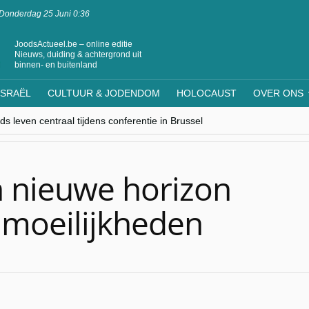
Donderdag 25 Juni 0:36
JoodsActueel.be – online editie
Nieuws, duiding & achtergrond uit
binnen- en buitenland
ISRAËL
CULTUUR & JODENDOM
HOLOCAUST
OVER ONS
s leven centraal tijdens conferentie in Brussel
ere Westen minderheden begrijpt”, Jinnih Beels (Vooruit)
rassing van Oost-Europa
laagdenbank”
nwerking met Mishpacha voor kosher travel en simchas wereldwijd
en nieuwe horizon
 moeilijkheden