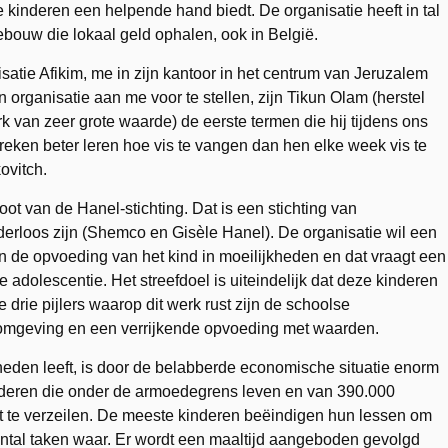
 kinderen een helpende hand biedt. De organisatie heeft in tal
bouw die lokaal geld ophalen, ook in België.
satie Afikim, me in zijn kantoor in het centrum van Jeruzalem
 organisatie aan me voor te stellen, zijn Tikun Olam (herstel
 van zeer grote waarde) de eerste termen die hij tijdens ons
preken beter leren hoe vis te vangen dan hen elke week vis te
ovitch.
oot van de Hanel-stichting. Dat is een stichting van
derloos zijn (Shemco en Gisèle Hanel). De organisatie wil een
n de opvoeding van het kind in moeilijkheden en dat vraagt een
 adolescentie. Het streefdoel is uiteindelijk dat deze kinderen
 drie pijlers waarop dit werk rust zijn de schoolse
e omgeving en een verrijkende opvoeding met waarden.
eden leeft, is door de belabberde economische situatie enorm
inderen die onder de armoedegrens leven en van 390.000
it te verzeilen. De meeste kinderen beëindigen hun lessen om
ntal taken waar. Er wordt een maaltijd aangeboden gevolgd