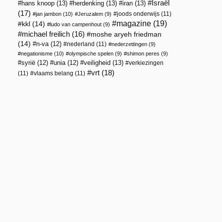
Israël
hans knoop
(13)
herdenking
(13)
iran
(13)
(17)
joods onderwijs
(11)
jan jambon
(10)
Jeruzalem
(9)
magazine
(19)
kkl
(14)
ludo van campenhout
(9)
michael freilich
(16)
moshe aryeh friedman
(14)
n-va
(12)
nederland
(11)
nederzettingen
(9)
negationisme
(10)
olympische spelen
(9)
shimon peres
(9)
veiligheid
(13)
syrië
(12)
unia
(12)
verkiezingen
vrt
(18)
(11)
vlaams belang
(11)