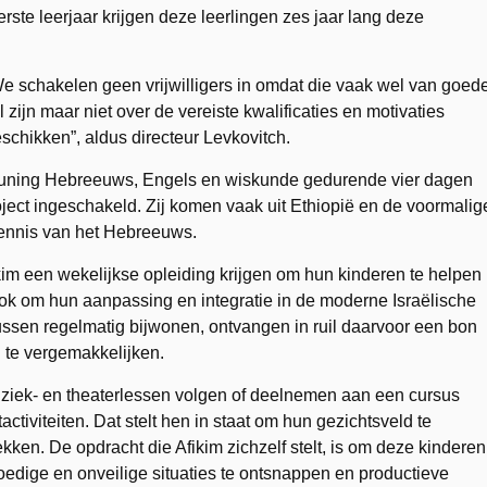
ste leerjaar krijgen deze leerlingen zes jaar lang deze
e schakelen geen vrijwilligers in omdat die vaak wel van goed
l zijn maar niet over de vereiste kwalificaties en motivaties
schikken”, aldus directeur Levkovitch.
teuning Hebreeuws, Engels en wiskunde gedurende vier dagen
ect ingeschakeld. Zij komen vaak uit Ethiopië en de voormalig
ennis van het Hebreeuws.
im een wekelijkse opleiding krijgen om hun kinderen te helpen
ook om hun aanpassing en integratie in de moderne Israëlische
ssen regelmatig bijwonen, ontvangen in ruil daarvoor een bon
 te vergemakkelijken.
ziek- en theaterlessen volgen of deelnemen aan een cursus
ctiviteiten. Dat stelt hen in staat om hun gezichtsveld te
ken. De opdracht die Afikim zichzelf stelt, is om deze kinderen
edige en onveilige situaties te ontsnappen en productieve