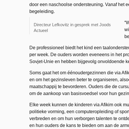
door een naschoolse ondersteuning. Vanaf het eer
begeleiding.
“W
Directeur Lefkovitz in gesprek met Joods
wi
Actueel
be
De professioneel biedt het kind een taalonders
per week. De ouders worden eveneens in het proj
Sovjet-Unie en hebben bijgevolg onvoldoende k
Soms gaat het om éénoudergezinnen die via Afik
en om het gezinsleven beter te organiseren, als
maatschappij te bevorderen. Ouders die de cursu
om de aankoop van basisvoedsel voor hun gezin
Elke week kunnen de kinderen via Afikim ook mu
politieke vorming, een computeropleiding of sporta
verbreden en om hun verborgen talenten te ontdek
en hun ouders de kans te bieden om aan de armo