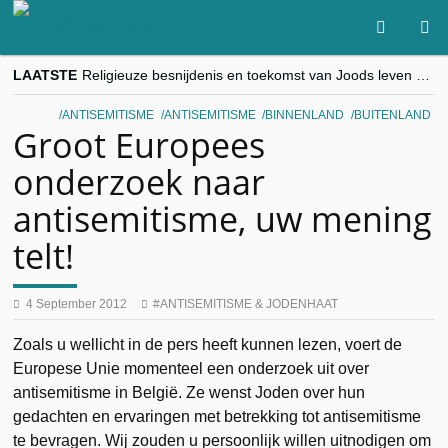
LAATSTE
Religieuze besnijdenis en toekomst van Joods leven centraal tijdens conferentie in Brussel
“Besnijdenisdebat toont hoe moeilijk seculiere Westen minderheden begrijpt”, Jinnih Beels (Vooruit)
CITYTRIP | ROEMENIË – Boekarest: de verrassing van Oost-Europa
ANTISEMITISME
ANTISEMITISME
BINNENLAND
BUITENLAND
“Vandaag zit elke Jood in België op de beklaagdenbank”
Groot Europees
goKosher lanceert nieuwe website en samenwerking met Mishpacha voor kosher travel en simchas wereldwijd
onderzoek naar
antisemitisme, uw mening
telt!
4 September 2012
ANTISEMITISME & JODENHAAT
Zoals u wellicht in de pers heeft kunnen lezen, voert de
Europese Unie momenteel een onderzoek uit over
antisemitisme in België. Ze wenst Joden over hun
gedachten en ervaringen met betrekking tot antisemitisme
te bevragen. Wij zouden u persoonlijk willen uitnodigen om