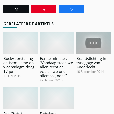
Tweet
Pin
Share
GERELATEERDE ARTIKELS
Boekvoorstelling
Eerste minister:
Brandstichting in
antisemitisme op
“Vandaag staan we
synagoge van
woensdagmiddag
allen recht en
Anderlecht
17 juni
voelen we ons
16 September 2014
allemaal Joods”
11 Juni 2015
27 Januari 2015
Pax Christi
Duitsland,