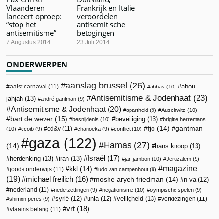
Vlaanderen
Frankrijk en Italië
lanceert oproep:
veroordelen
“stop het
antisemitische
antisemitisme”
betogingen
7 Augustus 2014
23 Juli 2014
ONDERWERPEN
aanslag brussel
(26)
abou
aalst carnaval
(11)
abbas
(10)
Antisemitisme & Jodenhaat
(23)
jahjah
(13)
andré gantman
(9)
Antisemitisme & Jodenhaat
(20)
apartheid
(9)
Auschwitz
(10)
bart de wever
(15)
beveiliging
(13)
besnijdenis
(10)
brigitte herremans
fjo
(14)
gantman
cd&v
(11)
(10)
ccojb
(9)
chanoeka
(9)
conflict
(10)
gaza
(122)
Hamas
(27)
(14)
hans knoop
(13)
Israël
(17)
herdenking
(13)
iran
(13)
jan jambon
(10)
Jeruzalem
(9)
magazine
kkl
(14)
joods onderwijs
(11)
ludo van campenhout
(9)
(19)
michael freilich
(16)
moshe aryeh friedman
(14)
n-va
(12)
nederland
(11)
nederzettingen
(9)
negationisme
(10)
olympische spelen
(9)
veiligheid
(13)
syrië
(12)
unia
(12)
verkiezingen
(11)
shimon peres
(9)
vrt
(18)
vlaams belang
(11)