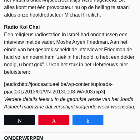
alles komt met één provocateur nu op de helling te staan”,
aldus onze hoofdredacteur Michael Freilich.
Radio Kol Chai
Een religieus radiostation in Israël had ondertussen een
interview met de vader, Moshe Aryeh Friedman. Aan het
einde van het gesprek scheldt de interviewer Friedman de
huid vol en noemt hem “ziek in het hoofd, u hebt een dokter
nodig, u bent gek”. U kan het stuk in het Hebreeuws hier
beluisteren:
[audio:http://joodsactueel.be/wp-content/uploads-
pjact001/2013/01/VN-20130108-WA003.mp3]
Verdere details leest u in de gedrukte versie van
het Joods
Actueel
magazine dat verschijnt volgende week woensdag.
Tweet
Pin
Share
ONDERWERPEN