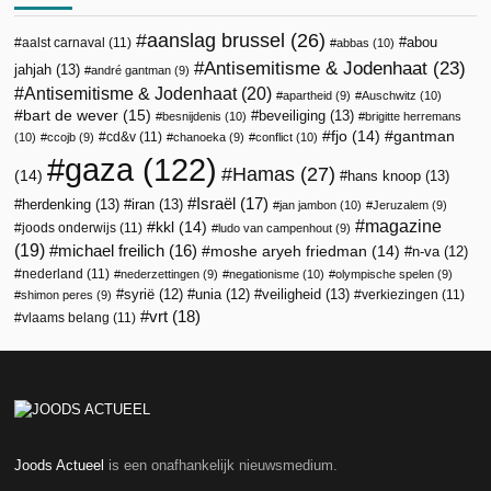
aanslag brussel
(26)
abou
aalst carnaval
(11)
abbas
(10)
Antisemitisme & Jodenhaat
(23)
jahjah
(13)
andré gantman
(9)
Antisemitisme & Jodenhaat
(20)
apartheid
(9)
Auschwitz
(10)
bart de wever
(15)
beveiliging
(13)
besnijdenis
(10)
brigitte herremans
fjo
(14)
gantman
cd&v
(11)
(10)
ccojb
(9)
chanoeka
(9)
conflict
(10)
gaza
(122)
Hamas
(27)
(14)
hans knoop
(13)
Israël
(17)
herdenking
(13)
iran
(13)
jan jambon
(10)
Jeruzalem
(9)
magazine
kkl
(14)
joods onderwijs
(11)
ludo van campenhout
(9)
(19)
michael freilich
(16)
moshe aryeh friedman
(14)
n-va
(12)
nederland
(11)
nederzettingen
(9)
negationisme
(10)
olympische spelen
(9)
veiligheid
(13)
syrië
(12)
unia
(12)
verkiezingen
(11)
shimon peres
(9)
vrt
(18)
vlaams belang
(11)
Joods Actueel
is een onafhankelijk nieuwsmedium.