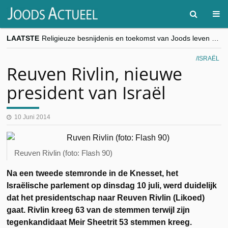
LAATSTE
Religieuze besnijdenis en toekomst van Joods leven centraal tijdens conferentie in Brussel
“Besnijdenisdebat toont hoe moeilijk seculiere Westen minderheden begrijpt”, Jinnih Beels (Vooruit)
CITYTRIP | ROEMENIË – Boekarest: de verrassing van Oost-Europa
ISRAËL
“Vandaag zit elke Jood in België op de beklaagdenbank”
Reuven Rivlin, nieuwe
goKosher lanceert nieuwe website en samenwerking met Mishpacha voor kosher travel en simchas wereldwijd
president van Israël
10 Juni 2014
Reuven Rivlin (foto: Flash 90)
Na een tweede stemronde in de Knesset, het
Israëlische parlement op dinsdag 10 juli, werd duidelijk
dat het presidentschap naar Reuven Rivlin (Likoed)
gaat. Rivlin kreeg 63 van de stemmen terwijl zijn
tegenkandidaat Meir Sheetrit 53 stemmen kreeg.