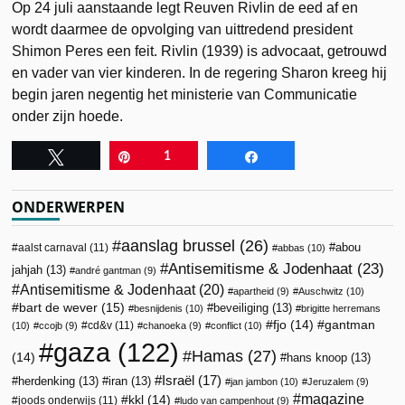
Op 24 juli aanstaande legt Reuven Rivlin de eed af en
wordt daarmee de opvolging van uittredend president
Shimon Peres een feit. Rivlin (1939) is advocaat, getrouwd
en vader van vier kinderen. In de regering Sharon kreeg hij
begin jaren negentig het ministerie van Communicatie
onder zijn hoede.
Tweet
Pin
1
Share
ONDERWERPEN
aanslag brussel
(26)
abou
aalst carnaval
(11)
abbas
(10)
Antisemitisme & Jodenhaat
(23)
jahjah
(13)
andré gantman
(9)
Antisemitisme & Jodenhaat
(20)
apartheid
(9)
Auschwitz
(10)
bart de wever
(15)
beveiliging
(13)
besnijdenis
(10)
brigitte herremans
fjo
(14)
gantman
cd&v
(11)
(10)
ccojb
(9)
chanoeka
(9)
conflict
(10)
gaza
(122)
Hamas
(27)
(14)
hans knoop
(13)
Israël
(17)
herdenking
(13)
iran
(13)
jan jambon
(10)
Jeruzalem
(9)
magazine
kkl
(14)
joods onderwijs
(11)
ludo van campenhout
(9)