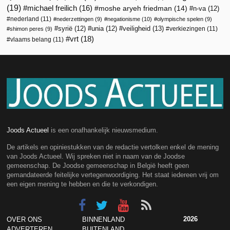
(19)
michael freilich
(16)
moshe aryeh friedman
(14)
n-va
(12)
nederland
(11)
nederzettingen
(9)
negationisme
(10)
olympische spelen
(9)
veiligheid
(13)
syrië
(12)
unia
(12)
verkiezingen
(11)
shimon peres
(9)
vrt
(18)
vlaams belang
(11)
Joods Actueel
is een onafhankelijk nieuwsmedium.
De artikels en opiniestukken van de redactie vertolken enkel de mening
van Joods Actueel. Wij spreken niet in naam van de Joodse
gemeenschap. De Joodse gemeenschap in België heeft geen
gemandateerde feitelijke vertegenwoordiging. Het staat iedereen vrij om
een eigen mening te hebben en die te verkondigen.
2026
OVER ONS
BINNENLAND
ADVERTEREN
BUITENLAND