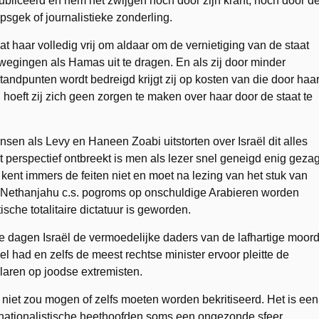
publiceerd en hem het zwijgen noch door zijn krant, noch door d
psgek of journalistieke zonderling.
at haar volledig vrij om aldaar om de vernietiging van de staat
bewegingen als Hamas uit te dragen. En als zij door minder
tandpunten wordt bedreigd krijgt zij op kosten van die door haa
hoeft zij zich geen zorgen te maken over haar door de staat te
sen als Levy en Haneen Zoabi uitstorten over Israël dit alles
 dat perspectief ontbreekt is men als lezer snel geneigd enig geza
 kent immers de feiten niet en moet na lezing van het stuk van
 Nethanjahu c.s. pogroms op onschuldige Arabieren worden
sche totalitaire dictatuur is geworden.
kele dagen Israël de vermoedelijke daders van de lafhartige moor
el had en zelfs de meest rechtse minister ervoor pleitte de
laren op joodse extremisten.
ng niet zou mogen of zelfs moeten worden bekritiseerd. Het is een
 nationalistische heethoofden soms een ongezonde sfeer