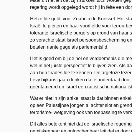
Maar uit het feit dat zijn stukken toch worden ge
regering wordt opgelegd wordt hij in feite een dor
Hetzelfde geldt voor Zoabi in de Knesset. Het sta
Israël te pleiten en haar voorliefde voor terreur
tolerante Israëlische burgers op grond van haar s
zo verachte staat Israël persoonsbescherming en 
betalen riante gage als parlementslid.
Het is goed om bij de hel en verdoemenis die men
wel in het juiste perspectief te blijven zien. Als
aan hun tirades toe te kennen. De argeloze lezer
Levy bijkans gaan denken dat er inderdaad door
geëntameerd en Israël een racistische nationalisti
Wat er niet in zijn artikel staat is dat binnen en
op een Palestijnse jongen al achter slot en grend
terrorisme- wetgeving ook van toepassing te verk
Dit alles betekent niet dat de Israëlische regeri
onmiskenbaar en onloochenbaar feit dat er door