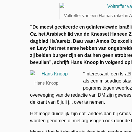
Voltreffer van een Hamas raket in 
“De meest geciteerde en geïnterviewde Israëli
Oz, het Arabisch lid van de Knesset Haneen Zo
dagblad Ha’aaretz. Daar waar Amos Oz excelle
en Levy het met name hebben van ongebreidelde
zij beiden burger zijn en dat hen geen strobre
bevuilen”, schrijft Hans Knoop in volgend op
“
Interessant, een Israë
als een misdadige staat 
Hans Knoop
pogroms tegen weerloze
overweging van de redactie van DM zijn geweest
de krant van 8 juli j.l. over te nemen.
Het moge duidelijk zijn dat- anders dan bij Amos 
worden genomen of met argusogen ook door de l