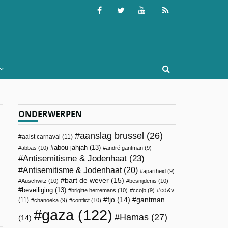
ONDERWERPEN
aanslag brussel
(26)
aalst carnaval
(11)
abou jahjah
(13)
abbas
(10)
andré gantman
(9)
Antisemitisme & Jodenhaat
(23)
Antisemitisme & Jodenhaat
(20)
apartheid
(9)
bart de wever
(15)
Auschwitz
(10)
besnijdenis
(10)
beveiliging
(13)
cd&v
brigitte herremans
(10)
ccojb
(9)
fjo
(14)
gantman
(11)
chanoeka
(9)
conflict
(10)
gaza
(122)
Hamas
(27)
(14)