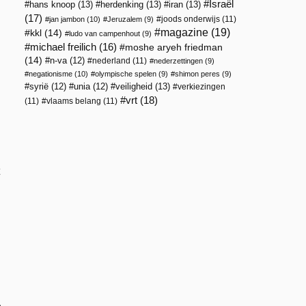
Israël
hans knoop
(13)
herdenking
(13)
iran
(13)
(17)
joods onderwijs
(11)
jan jambon
(10)
Jeruzalem
(9)
magazine
(19)
kkl
(14)
ludo van campenhout
(9)
michael freilich
(16)
moshe aryeh friedman
(14)
n-va
(12)
nederland
(11)
nederzettingen
(9)
negationisme
(10)
olympische spelen
(9)
shimon peres
(9)
veiligheid
(13)
syrië
(12)
unia
(12)
verkiezingen
vrt
(18)
(11)
vlaams belang
(11)