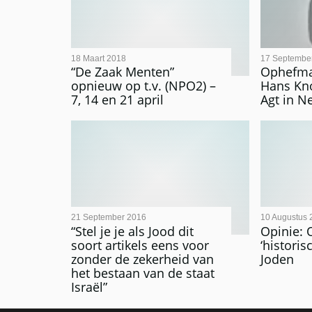
18 Maart 2018
17 Septembe
“De Zaak Menten”
Ophefma
opnieuw op t.v. (NPO2) –
Hans Kn
7, 14 en 21 april
Agt in N
21 September 2016
10 Augustus 
“Stel je je als Jood dit
Opinie: 
soort artikels eens voor
‘historis
zonder de zekerheid van
Joden
het bestaan van de staat
Israël”