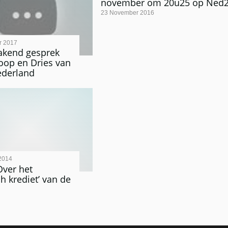
november om 20u25 op Ned
23 November 2016
r 2017
kend gesprek
oop en Dries van
ederland
2014
Over het
ch krediet’ van de