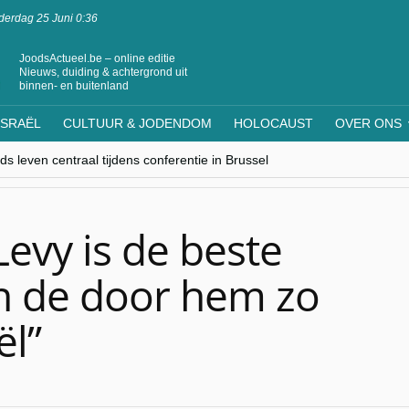
erdag 25 Juni 0:36
JoodsActueel.be – online editie
Nieuws, duiding & achtergrond uit
binnen- en buitenland
ISRAËL
CULTUUR & JODENDOM
HOLOCAUST
OVER ONS
s leven centraal tijdens conferentie in Brussel
ere Westen minderheden begrijpt”, Jinnih Beels (Vooruit)
rassing van Oost-Europa
laagdenbank”
nwerking met Mishpacha voor kosher travel en simchas wereldwijd
Levy is de beste
n de door hem zo
ël”