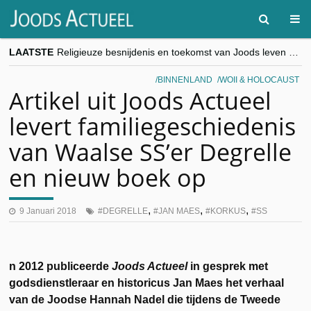
LAATSTE
Religieuze besnijdenis en toekomst van Joods leven centraal tijdens conferentie in Brussel
“Besnijdenisdebat toont hoe moeilijk seculiere Westen minderheden begrijpt”, Jinnih Beels (Vooruit)
CITYTRIP | ROEMENIË – Boekarest: de verrassing van Oost-Europa
BINNENLAND
WOII & HOLOCAUST
“Vandaag zit elke Jood in België op de beklaagdenbank”
Artikel uit Joods Actueel
goKosher lanceert nieuwe website en samenwerking met Mishpacha voor kosher travel en simchas wereldwijd
levert familiegeschiedenis
van Waalse SS’er Degrelle
en nieuw boek op
,
,
,
9 Januari 2018
DEGRELLE
JAN MAES
KORKUS
SS
n 2012 publiceerde
Joods Actueel
in gesprek met
godsdienstleraar en historicus Jan Maes het verhaal
van de Joodse Hannah Nadel die tijdens de Tweede