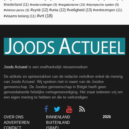
nederland
(11)
nederzettingen
(9)
negationisme
(10)
olympische spelen
(9)
veiligheid
(13)
syrië
(12)
unia
(12)
verkiezingen
(11)
shimon peres
(9)
vrt
(18)
vlaams belang
(11)
Joods Actueel
is een onafhankelijk nieuwsmedium.
De artikels en opiniestukken van de redactie vertolken enkel de mening
van Joods Actueel. Wij spreken niet in naam van de Joodse
gemeenschap. De Joodse gemeenschap in België heeft geen
gemandateerde feitelijke vertegenwoordiging. Het staat iedereen vrij om
een eigen mening te hebben en die te verkondigen.
2026
OVER ONS
BINNENLAND
ADVERTEREN
BUITENLAND
CONTACT
ISRAËL