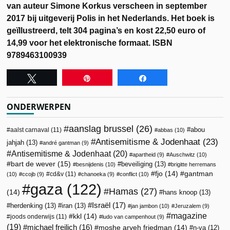
van auteur Simone Korkus verscheen in september
2017 bij uitgeverij Polis in het Nederlands. Het boek is
geïllustreerd, telt 304 pagina’s en kost 22,50 euro of
14,99 voor het elektronische formaat. ISBN
9789463100939
Tweet
Pin
Share
ONDERWERPEN
aanslag brussel
(26)
abou
aalst carnaval
(11)
abbas
(10)
Antisemitisme & Jodenhaat
(23)
jahjah
(13)
andré gantman
(9)
Antisemitisme & Jodenhaat
(20)
apartheid
(9)
Auschwitz
(10)
bart de wever
(15)
beveiliging
(13)
besnijdenis
(10)
brigitte herremans
fjo
(14)
gantman
cd&v
(11)
(10)
ccojb
(9)
chanoeka
(9)
conflict
(10)
gaza
(122)
Hamas
(27)
(14)
hans knoop
(13)
Israël
(17)
herdenking
(13)
iran
(13)
jan jambon
(10)
Jeruzalem
(9)
magazine
kkl
(14)
joods onderwijs
(11)
ludo van campenhout
(9)
(19)
michael freilich
(16)
moshe aryeh friedman
(14)
n-va
(12)