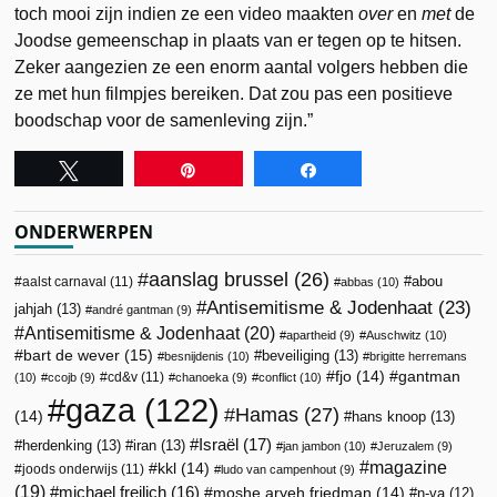
toch mooi zijn indien ze een video maakten
over
en
met
de
Joodse gemeenschap in plaats van er tegen op te hitsen.
Zeker aangezien ze een enorm aantal volgers hebben die
ze met hun filmpjes bereiken. Dat zou pas een positieve
boodschap voor de samenleving zijn.”
Tweet
Pin
Share
ONDERWERPEN
aanslag brussel
(26)
abou
aalst carnaval
(11)
abbas
(10)
Antisemitisme & Jodenhaat
(23)
jahjah
(13)
andré gantman
(9)
Antisemitisme & Jodenhaat
(20)
apartheid
(9)
Auschwitz
(10)
bart de wever
(15)
beveiliging
(13)
besnijdenis
(10)
brigitte herremans
fjo
(14)
gantman
cd&v
(11)
(10)
ccojb
(9)
chanoeka
(9)
conflict
(10)
gaza
(122)
Hamas
(27)
(14)
hans knoop
(13)
Israël
(17)
herdenking
(13)
iran
(13)
jan jambon
(10)
Jeruzalem
(9)
magazine
kkl
(14)
joods onderwijs
(11)
ludo van campenhout
(9)
(19)
michael freilich
(16)
moshe aryeh friedman
(14)
n-va
(12)