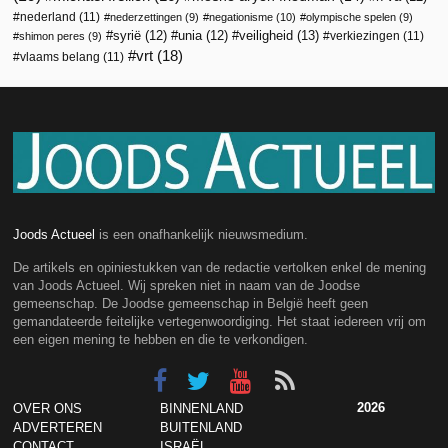
nederland
(11)
nederzettingen
(9)
negationisme
(10)
olympische spelen
(9)
veiligheid
(13)
syrië
(12)
unia
(12)
verkiezingen
(11)
shimon peres
(9)
vrt
(18)
vlaams belang
(11)
Joods Actueel
is een onafhankelijk nieuwsmedium.
De artikels en opiniestukken van de redactie vertolken enkel de mening
van Joods Actueel. Wij spreken niet in naam van de Joodse
gemeenschap. De Joodse gemeenschap in België heeft geen
gemandateerde feitelijke vertegenwoordiging. Het staat iedereen vrij om
een eigen mening te hebben en die te verkondigen.
2026
OVER ONS
BINNENLAND
ADVERTEREN
BUITENLAND
CONTACT
ISRAËL