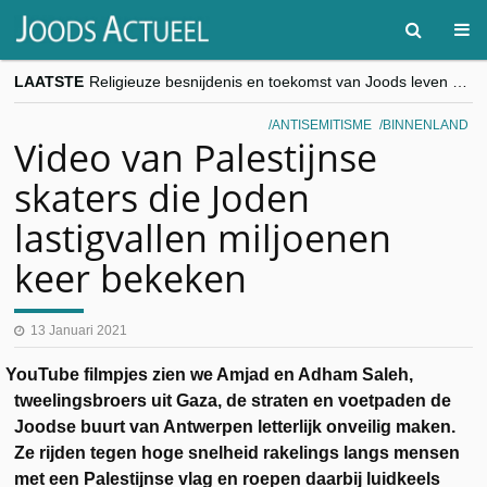
LAATSTE
Religieuze besnijdenis en toekomst van Joods leven centraal tijdens conferentie in Brussel
“Besnijdenisdebat toont hoe moeilijk seculiere Westen minderheden begrijpt”, Jinnih Beels (Vooruit)
CITYTRIP | ROEMENIË – Boekarest: de verrassing van Oost-Europa
ANTISEMITISME
BINNENLAND
“Vandaag zit elke Jood in België op de beklaagdenbank”
Video van Palestijnse
goKosher lanceert nieuwe website en samenwerking met Mishpacha voor kosher travel en simchas wereldwijd
skaters die Joden
lastigvallen miljoenen
keer bekeken
13 Januari 2021
n YouTube filmpjes zien we Amjad en Adham Saleh,
tweelingsbroers uit Gaza, de straten en voetpaden de
Joodse buurt van Antwerpen letterlijk onveilig maken.
Ze rijden tegen hoge snelheid rakelings langs mensen
met een Palestijnse vlag en roepen daarbij luidkeels