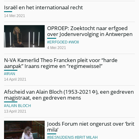
Israël en het internationaal recht
14 Mei 2021
OPROEP: Zoektocht naar erfgoed
over Jodenvervolging in Antwerpen
ERFGOED
WOII
4 Mei 2021
N-VA Kamerlid Theo Francken pleit voor “harde
aanpak” Iraans regime en “regimewissel”
IRAN
14 April 2021
Afscheid van Alain Bloch (1953-2021✡︎), een gedreven
magistraat, een gedreven mens
ALAIN BLOCH
13 April 2021
Joods Forum niet ongerust over ‘brit
mila’
BESNIJDENIS
BRIT MILAH