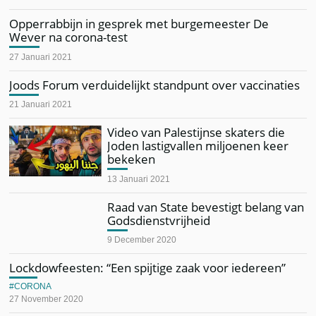
Opperrabbijn in gesprek met burgemeester De
Wever na corona-test
27 Januari 2021
Joods Forum verduidelijkt standpunt over vaccinaties
21 Januari 2021
Video van Palestijnse skaters die
Joden lastigvallen miljoenen keer
bekeken
13 Januari 2021
Raad van State bevestigt belang van
Godsdienstvrijheid
9 December 2020
Lockdowfeesten: “Een spijtige zaak voor iedereen”
CORONA
27 November 2020