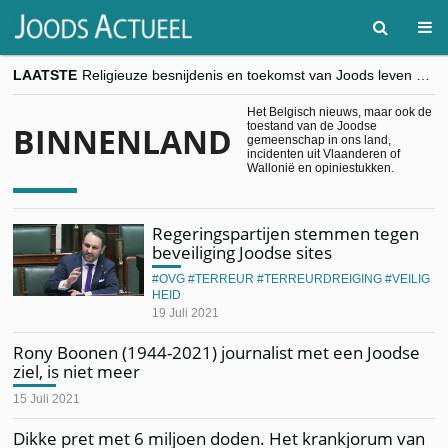
LAATSTE
Religieuze besnijdenis en toekomst van Joods leven centraal tijdens conferentie in Brussel
“Besnijdenisdebat toont hoe moeilijk seculiere Westen minderheden begrijpt”, Jinnih Beels (Vooruit)
CITYTRIP | ROEMENIË – Boekarest: de verrassing van Oost-Europa
Het Belgisch nieuws, maar ook de
toestand van de Joodse
BINNENLAND
“Vandaag zit elke Jood in België op de beklaagdenbank”
gemeenschap in ons land,
goKosher lanceert nieuwe website en samenwerking met Mishpacha voor kosher travel en simchas wereldwijd
incidenten uit Vlaanderen of
Wallonië en opiniestukken.
Regeringspartijen stemmen tegen
beveiliging Joodse sites
OVG
TERREUR
TERREURDREIGING
VEILIG
HEID
19 Juli 2021
Rony Boonen (1944-2021) journalist met een Joodse
ziel, is niet meer
15 Juli 2021
Dikke pret met 6 miljoen doden. Het krankjorum van