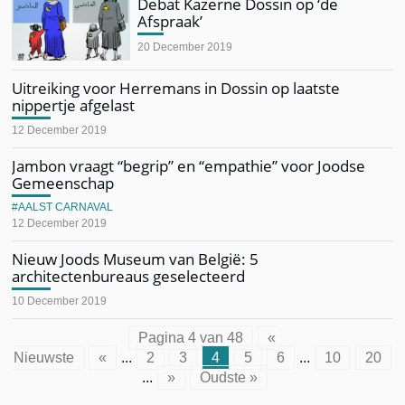
Debat Kazerne Dossin op ‘de
Afspraak’
20 December 2019
Uitreiking voor Herremans in Dossin op laatste
nippertje afgelast
12 December 2019
Jambon vraagt “begrip” en “empathie” voor Joodse
Gemeenschap
AALST CARNAVAL
12 December 2019
Nieuw Joods Museum van België: 5
architectenbureaus geselecteerd
10 December 2019
Pagina 4 van 48
«
Nieuwste
«
...
2
3
4
5
6
...
10
20
...
»
Oudste »