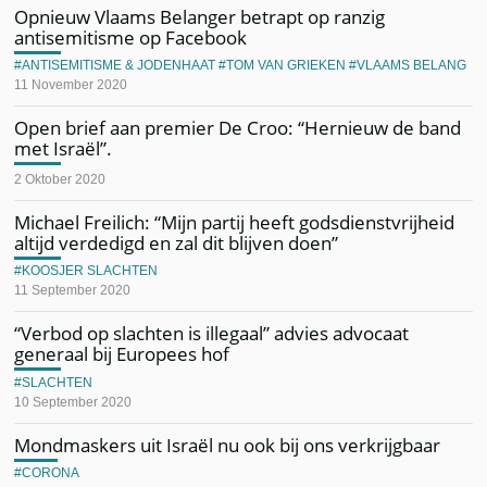
Opnieuw Vlaams Belanger betrapt op ranzig
antisemitisme op Facebook
ANTISEMITISME & JODENHAAT
TOM VAN GRIEKEN
VLAAMS BELANG
11 November 2020
Open brief aan premier De Croo: “Hernieuw de band
met Israël”.
2 Oktober 2020
Michael Freilich: “Mijn partij heeft godsdienstvrijheid
altijd verdedigd en zal dit blijven doen”
KOOSJER SLACHTEN
11 September 2020
“Verbod op slachten is illegaal” advies advocaat
generaal bij Europees hof
SLACHTEN
10 September 2020
Mondmaskers uit Israël nu ook bij ons verkrijgbaar
CORONA